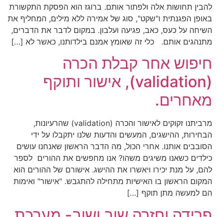
להבין תחושות אלה ולפתור אותם. ברוגז הוא הפסקת התקשורת
באופן הפגנתית ו"שקט", סוג של אמירה ללא מילים, המחליף את
השיחה על כעס, כאב, פגיעה ועלבון. במקום לדבר את הדברים,
מתנהגים אותם. כלי זה שאומץ אמנם בילדותנו, כאשר לא […]
חיפוש אחר קבלת הכרה
(validation), אישור ותוקף
מאחרים.
מרביתנו זקוקים לאישור והכרה (validation) שהרעיונות,
הבחירות, ההישגים, המעשים והדעות שלנו יתקבלו על ידי
הסובבים אותנו. אחרי הכול, מה הדבר הראשון שאנחנו עושים
כילדים כשאנו משיגים משהו? אנו מחפשים את ההורים לספר
להם, על מנת יכירו ויאשרו את ההישג. אישורם של ההורים הוא
המקום הראשון בו האישיות מתחילה להתגבש. "אישור" ואימות
הם למעשה מתן תוקף […]
פרידה וחזרה שוב ושוב- מערכת