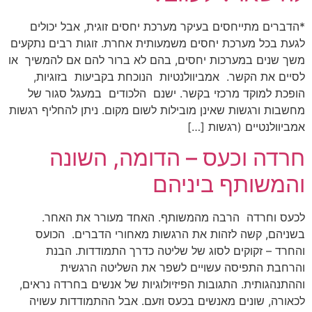
*הדברים מתייחסים בעיקר מערכת יחסים זוגית, אבל יכולים
לגעת בכל מערכת יחסים משמעותית אחרת. זוגות רבים נתקעים
משך שנים במערכות יחסים, בהם לא ברור להם אם להמשיך או
לסיים את הקשר. אמביוולנטיות הנוכחת בקביעות בזוגיות,
הופכת למוקד מרכזי בקשר. ישנם הלכודים במעגל סגור של
מחשבות ורגשות שאינן מובילות לשום מקום. ניתן להחליף רגשות
אמביוולנטיים (רגשות […]
חרדה וכעס – הדומה, השונה
והמשותף ביניהם
לכעס וחרדה הרבה מהמשותף. האחד מעורר את האחר.
בשניהם, קשה לזהות את הרגשות מאחורי הדברים. הכועס
והחרד – זקוקים לסוג של שליטה כדרך התמודדות. הבנת
והרחבת התפיסה עשויים לשפר את השליטה הרגשית
וההתנהגותית. התגובות הפיזיולוגיות של אנשים בחרדה נראים,
לכאורה, שונים מאנשים בכעס וזעם. אבל ההתמודדות עשויה