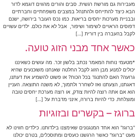
מעבירות גם מורשת רגשית. סבים והורים מהווים דוגמא לדור
הבא כיצד להתייחס ולהתנהל במצבים משפחתיים וחברתיים
ובבניית מערכות יחסים בריאות. כמו נכס העובר בירושה, ישנם
דפוסים הראויים לשימור ושיפור, אבל לא את כולם. ילדים עשויים
לקבל בהעברה בין דורית […]
כאשר אחד מבני הזוג טועה.
*מטעמי נוחות המאמר נכתב בלשון זכר. מה עושים כשאיננו
יכולים למנוע מבן הזוג לקבל החלטה שאנחנו משוכנעים שהיא
גרועה? האם להתנגד בכל הכוח? או פשוט להשמיע את דעתנו,
דאגתנו, הצעתנו ואז לשחרר ולתמוך, לא משנה התוצאה. העניין
הוא אם אתה רוצה להיות צודק, או רוצה מערכת יחסים טובה
ומוצלחת. כדי להיות ברורה, אינני מדברת על […]
ברוגז – בקשרים ובזוגיות
"ברוגז" הוא אחד המנגנונים שאימצנו בילדותנו. כילדים חווינו לא
מעט "ברוגז" כאשר הרגשנו כועסים ומתוסכלים, בטרם יכולנו