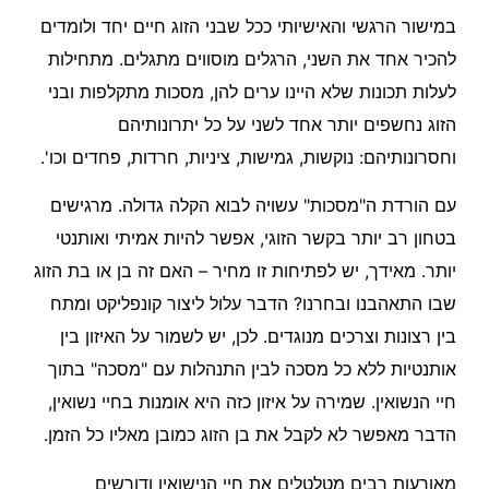
במישור הרגשי והאישיותי ככל שבני הזוג חיים יחד ולומדים
להכיר אחד את השני, הרגלים מוסווים מתגלים. מתחילות
לעלות תכונות שלא היינו ערים להן, מסכות מתקלפות ובני
הזוג נחשפים יותר אחד לשני על כל יתרונותיהם
וחסרונותיהם: נוקשות, גמישות, ציניות, חרדות, פחדים וכו'.
עם הורדת ה"מסכות" עשויה לבוא הקלה גדולה. מרגישים
בטחון רב יותר בקשר הזוגי, אפשר להיות אמיתי ואותנטי
יותר. מאידך, יש לפתיחות זו מחיר – האם זה בן או בת הזוג
שבו התאהבנו ובחרנו? הדבר עלול ליצור קונפליקט ומתח
בין רצונות וצרכים מנוגדים. לכן, יש לשמור על האיזון בין
אותנטיות ללא כל מסכה לבין התנהלות עם "מסכה" בתוך
חיי הנשואין. שמירה על איזון כזה היא אומנות בחיי נשואין,
הדבר מאפשר לא לקבל את בן הזוג כמובן מאליו כל הזמן.
מאורעות רבים מטלטלים את חיי הנישואין ודורשים