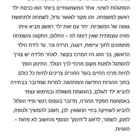
הסתגלות לשינוי. אחד המשמעותיים ביותר הוא כניסת ילד
ראשון למשפחה. זהו מקור לאושר גדול, לשמחה ולתחושת
גאווה של המשכיות. יחד עם זאת ילד ראשון מביא איתו
חוויה עוצמתית שאין דומה לה – החלום, התקווה והשמחה
מתמזגים לתוך עייפות, דאגה, חרדה וכו'. עד לידת הילד
הראשון, בני הזוג היו המרכז בקשר. לאחר הלידה יש צורך
להסתגל ולפנות מקום מרכזי לרך הנולד. התינוק הופך
להיות מרכז החיים בעוד ההורים צריכים להיות כל כולם
בתוך ההורות החדשה והמתהווה. למרות שמדובר בבחירה
להביא ילד לעולם, בהגשמת משאלה ובמימוש עצמי
באמצעות תפקיד ההורה, מדובר בעומס רגשי ופיזי העלול
להביא לשחיקה בחיי הנשואין. לכן, חשוב להמשיך ולטפח,
לפנק, לשמור, לדאוג ל"תינוק" הנוסף והחשוב לא פחות –
הזוגיות.