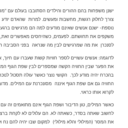
ישנן משפחות בהם ההורים והילדים הסתובבו בעולם עם "מ
צורך לחלוק רגשות, מחשבות ומעשים. למרות שהאדם יודע ו
נוספת- ישנם אנשים שאינם מודעים למה הם מרגישים ברגע נת
משקפים את תחושתם. לפעמים, כשהיחסים מאפשרים זאת, א
לסנכרן את מה שמרגישים לבין מה שנראה בפני הסביבה ה
לדוגמה: אנשים עשויים לספר חוויות קשות שעברו עם חיוך, 
את הפער שבין החוויה הקשה שמספרים לבין שפת הגוף המ
בהכרח יהיה מודע לכך. הקושי נוצר כאשר עולה תסכול לנוכח
החוויה גם אם שפת הגוף איננה מסונכרנת עם המילים. מדו
לקרוא אותו כראוי.
כאשר המילים, טון הדיבור ושפת הגוף אינם מתואמים זה עם 
לחשוב שאתה בסדר, כשאתה לא. הם עלולים לא לקחת ברצינ
את המסר (המילולי והלא מילולי) למקום שבו יהיה להם נ