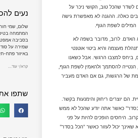
 לשדר שהכל טוב, הקושי ניכר על
נעים להכי
צבים כאלה. ההגנה לא מאפשרת גישה
 המילים לשפת הגוף.
שלום, שמי חוה
המתמחה בטיפול 
צא האדם. לרוב, מדובר בשפה לא
בסביבה אמפטית
שמירה על סודי
הלת מעצמה והיא ביטוי אוטנטי
באיזור פתח-תק
, ביחס למצבו הרגשי. אבל כשאנו
 הנטייה להסתמך ולהאמין לשפת הגוף,
קרא/י עוד...
מת של הרגשות, גם אם האדם מעביר
שתפו את
ת. הם יוצרים ריחוק והימנעות בקשר.
בסדר" כאשר אתה יודע שהכל לא ממש
וב. היחסים הופכים להיות על פני
שאינך יכול לעזור כאשר "הכל בסדר"