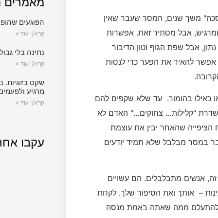
מאמרים נ
סכה" משך שנים, המסר שעבר שאין
הפוגעים שהופכ
מרגיש, אבל מסתיר זאת. אפשרות
קרא/י עוד »
ון, אבל שפת הגוף וטון הדיבור
נתינה בלי גבול.
פשר להאיר את הפער כדי לנסות
קרא/י עוד »
קרובה.
שקט בזוגיות. ב
מרגיע ולפעמים
או כאילו בהומור. עד שלא שקפים להם
קרא/י עוד »
שדרת "קלילות… צחוקים…" האדם לא
 הציפייה שהאחר יבין את עוצמת
עקבו אחר
בר במסר מבלבל שלא תמיד יודעים
זה, אנשים מתבלבלים. הם עשויים
ות – אותך ואת הסיפור שלך. לקחת
ח ולהתעלם ממה שאתה באמת מנסה