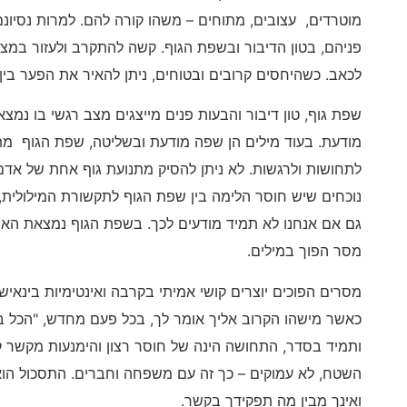
מוטרדים, עצובים, מתוחים – משהו קורה להם. למרות נסיונם
פניהם, בטון הדיבור ובשפת הגוף. קשה להתקרב ולעזור במ
לכאב. כשהיחסים קרובים ובטוחים, ניתן להאיר את הפער בין
שפת גוף, טון דיבור והבעות פנים מייצגים מצב רגשי בו נמ
מודעת. בעוד מילים הן שפה מודעת ובשליטה, שפת הגוף מתנ
לתחושות ולרגשות. לא ניתן להסיק מתנועת גוף אחת של אדם
נוכחים שיש חוסר הלימה בין שפת הגוף לתקשורת המילולית,
גם אם אנחנו לא תמיד מודעים לכך. בשפת הגוף נמצאת הא
מסר הפוך במילים.
מסרים הפוכים יוצרים קושי אמיתי בקרבה ואינטימיות בינאישי
כאשר מישהו הקרוב אליך אומר לך, בכל פעם מחדש, "הכל 
ותמיד בסדר, התחושה הינה של חוסר רצון והימנעות מקשר קר
השטח, לא עמוקים – כך זה עם משפחה וחברים. התסכול הוא 
ואינך מבין מה תפקידך בקשר.