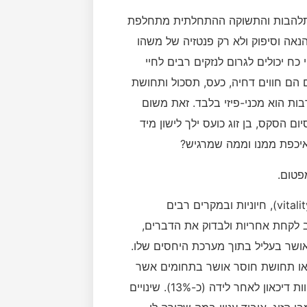
תלהבות והתשוקה ההתחלתית מתחלפת
הנאה וסיפוק ולא רק פנטזיה של משהו
ח יכולים לגרום לנזקים רבים לחיי
אם הם חווים דחיה, כעס, תסכול ותחושת
בות הוא מכני-פיזי בלבד. זאת משום
 הסקס, בן זוג כועס ילך לישון מיד
איכפת ממנו וממה שמרגיש?
פטום.
יכול להשפיע על תחושת חיות (vitality), חיוניות ובמקרים רבים
לקחת אחריות ולבדוק את הדברים,
ושר בעליל בתוך מערכת היחסים שלו.
ת או תחושת חוסר אושר בתחומים אשר
בעבר גרמו לנו הנאה ושמחה. לדוגמא: אחוז ניכר של נשים חוות דיכאון לאחר לידה (כ-13%). שינויים