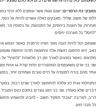
לשעמום יכולים להיות שורשים רבים ולא כולם מפצעי ילד
מאבקי כח הרסניים
:
ישנם זוגות אשר עוסקים ללא הרף במאב
ללופ של משוב שלילי. מאבקים כאלה עשויים להיות על כסף, 
ואחרות, על הוגנות ביחסים, על התנהגות, על נימוסין וכו'. מא
"לחסל" כל מערכת יחסים.
שעמום יכול להיות הגנה מפני חוויה הרסנית. כאשר הנפש אינ
כאב, היא תחסום רגשות אלה והתוצאה תהיה תחושת שעמום,
מלכעוס. כאשר נמנעים לאורך זמן רב מלשוחח "ולהציף" על נ
שני בני אדם משועממים המתגוררים תחת קורת גג אחת ומנה
אחד מהם בורח לפנטזיה על חיים טובים ושמחים יותר, במקו
התנהלות זוגית כזו עלולה להתמשך לאורך שנים רבות. במקרי
דברים שלא נאמרו. שני בני הזוג נוצרים בתוכם כעס המובי
לריב, למריבה "טובה" תפקיד חשוב – להביע ולהשמיע תחושות
כל מבני הזוג.