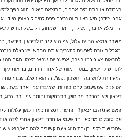
הורמונאליים עלולים לגרום לדיכאון, האפקט יהיה התרחקות מבן
בעבודה או בתחומים אחרים, התוצאה היא בן הזוג הפך למש
אחרי לידה) היא רצינית ומצריכה פניה לטיפול באופן מיידי. 
היה מלא אהבה, תשוקה, הומור ושמחה, רק בשל תחושת שעמ
משבר אמצע החיים עלול, אף הוא לגרום לדיכאון. הידיעה, ה
ומגבלות גורם לאנשים להעריך אותם מחדש ויש כאלה הנכנסים
ולהראות צעיר כמו בעבר, אפשרויות שהצטמצמו, הגוף המגיב 
לתחושת דיכאון. בנוסף, מוות של אחד ההורים, בריאות לקוי
המעוררת לחשיבה ו"חשבון נפש". זה הוא השלב שבו זוגות רבי
הטוענים שמשעמם להם בזוגיות, שאיבדו עניין אחד בשני. שוב
דיכאון ולא בהכרח מריחוק, התרחקות וחוסר עניין בבן הזוג,
האם את
/
ה בדיכאון
?
הפרעות רגשיות כמו דיכאון עלולות לג
אם סובלים מדיכאון חד פעמי או חוזר, דיכאון אחרי לידה או ד
שהרגשות כלפי בן/בת הזוג אינם קשורים למה היא/הוא עושי