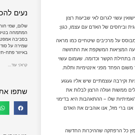
נעים להכי
אין עשוי לגרום לאי שביעות רצון
שלום, שמי חוה
ת וביחסים של האדם עם עצמו, כגון:
המתמחה בטיפול 
בסביבה אמפטית
וסס על מרכיבים שיטחיים כמו מראה
שמירה על סודי
 מגיעה המציאות המשקפת את התחושה
באיזור פתח-תק
ה בתחילת הקשר וכדומה. שעמום עשוי
קרא/י עוד...
משום הפחד מפני אינטימיות ותלות.
ת וקירבה עוצמתיים שיש אליו געגוע
ים ממשות ועולה הרצון לבלות את
שתפו את
אמיתיות שלו – ההתאהבות היא בדימוי
אנו ברי מזל, אנו אוהבים את האדם
לאמץ כל הרפתקה שההיכרות החדשה