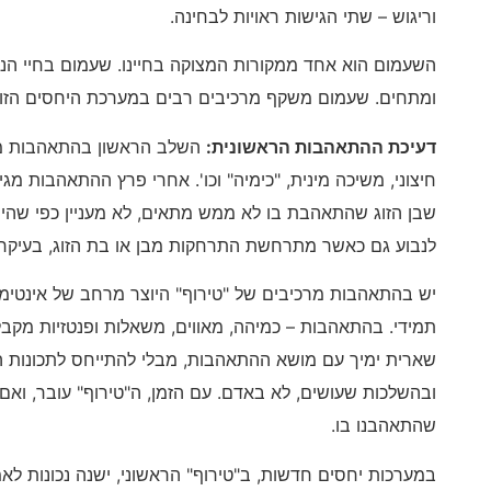
וריגוש – שתי הגישות ראויות לבחינה.
השעמום הוא אחד ממקורות המצוקה בחיינו. שעמום בחיי הנישו
ומתחים. שעמום משקף מרכיבים רבים במערכת היחסים הזוגי
דעיכת ההתאהבות הראשונית
:
השלב הראשון בהתאהבות מב
חיצוני, משיכה מינית, "כימיה" וכו'. אחרי פרץ ההתאהבות
שבן הזוג שהתאהבת בו לא ממש מתאים, לא מעניין כפי שהי
לנבוע גם כאשר מתרחשת התרחקות מבן או בת הזוג, בעיקר 
יש בהתאהבות מרכיבים של "טירוף" היוצר מרחב של אינטימיו
תמידי. בהתאהבות – כמיהה, מאווים, משאלות ופנטזיות מקבל
שארית ימיך עם מושא ההתאהבות, מבלי להתייחס לתכונות ה
ובהשלכות שעושים, לא באדם. עם הזמן, ה"טירוף" עובר, ואם 
שהתאהבנו בו.
במערכות יחסים חדשות, ב"טירוף" הראשוני, ישנה נכונות 