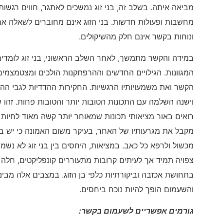
מביאה איתה. בשלב זה, בני זוג נמשכים לאתגר, חווים רגשות 
מחשבות ופעולות חדשות. בני הזוג אינם מחוברים לשאלה א
ונוחות בקשר אינם חלק מהשיקולים.
במידה והקשר מתמשך, לאחר השלב הראשוני, בני זוג לומדים 
המגוונות. הגילויים החדשים וההרפתקנות הולכים ומצטמצמי
הקשר ואת משמעויותיו הרגשיות. החקירות ההדדיות לגבי ההת
וישנה השלמה עם התכונות הטובות יותר והטובות פחות. זהו ש
רואים באור מציאותי תכונות שמאוחר יותר קשה מאוד לחיו
מקבל את מגרעותיו של האחר, בעיקר משום האמונה כי יש ב
מכשול ולרפא כל כאב. במציאות, היחסים בין בני זוג לא נשמ
צפויה תמיד אך לעיתים קרובות מתעוררים קונפליקטים, חל
בתחושת אכזבה וביקורתיות כלפי בן הזוג. במצבים אלה מבינ
והשעמום הופך להיות נוכח ביחסים.
גורמים אפשריים לשעמום בקשר
: