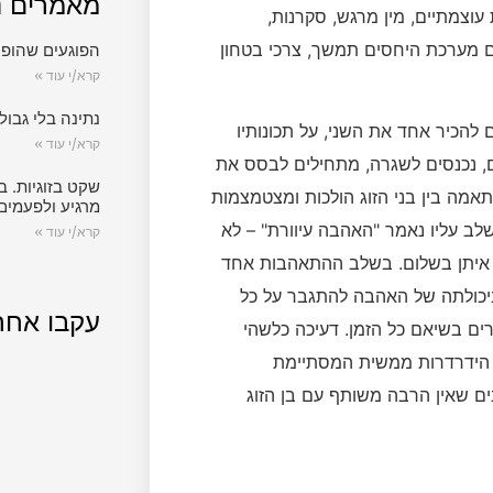
מאמרים נ
עוצמתיים, מין מרגש, סקרנות,
ם מערכת היחסים תמשך, צרכי בטחון
הפוגעים שהופכ
קרא/י עוד »
נתינה בלי גבול.
להכיר אחד את השני, על תכונותיו
קרא/י עוד »
ם, נכנסים לשגרה, מתחילים לבסס את
שקט בזוגיות. ב
אמה בין בני הזוג הולכות ומצטמצמות
מרגיע ולפעמים
לב עליו נאמר "האהבה עיוורת" – לא
קרא/י עוד »
ת איתן בשלום. בשלב ההתאהבות אחד
יכולתה של האהבה להתגבר על כל
עקבו אחר
רים בשיאם כל הזמן. דעיכה כלשהי
ה הידרדרות ממשית המסתיימת
ים שאין הרבה משותף עם בן הזוג