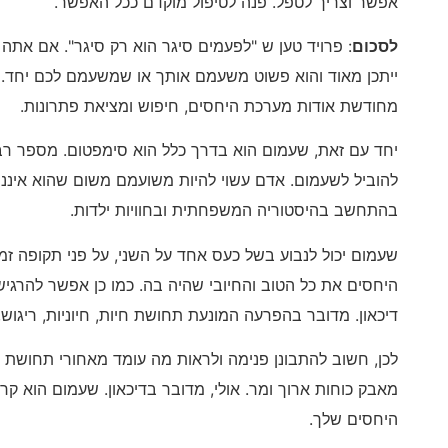
אפשר וצריך לטפל. פנה לטיפול מוקדם ככל האפשר.
לסכום
: פרויד טען ש "לפעמים סיגר הוא רק סיגר". אם את
ייתכן מאוד והוא פשוט משעמם אותך או שמשעמם לכם יחד. 
מחודשת אודות מערכת היחסים, חיפוש ומציאת פתרונות.
יחד עם זאת, שעמום הוא בדרך כלל הוא סימפטום. מספר רב ש
להוביל לשעמום. אדם עשוי להיות משועמם משום שהוא איננו
בהתחשב בהיסטוריה המשפחתית ובחוויות ילדות.
שעמום יכול לנבוע בשל כעס אחד על השני, על פני תקופה ז
היחסים את כל הטוב והחיובי שהיה בה. כמו כן אפשר להרגיש
דיכאון. מדובר בהפרעה המונעת תחושת חיות, חיוניות, ריגו
לכן, חשוב להתבונן פנימה ולראות מה עומד מאחורי תחושת
היחסים שלך.