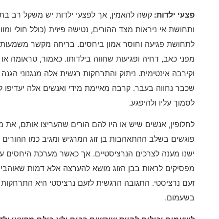
פצעי ילדות
:
קשה להאמין, אך לפצעי ילדות יש משקל רב בת
ותחושת אי ניראות מצד ההורים, נטישה פיזית (כולל חולי ומו
לתחושת פגיעה וחוסר אמון ביחסים. בריחה מקשר משמעותי 
מפני כאב, דחיה ופגיעות שחווה בילדותו. כאמור, טראומה או 
וקירבה אינטימית. ניתוק והתרחקות רגשית אלה מנגנוני הגנ
שכבר נחווה בעבר. קרבה מאיימת מידי ואנשים אלה יעדיפו ל
לסמוך עליו ולהיפגע.
לחלופין, אנשים שיש או היו להם הורים שהעריצו אותם, את 
פוגשים בשלב ההתאהבות בן זוג המרגיש ומגיב כמו ההורים – 
ישנו מענה לצרכים הנרציסטיים. אך כאשר מערכת היחסים עוב
מפסיקים לראות בבן הזוג מושא להערצה אלא דמות שאוהבים
זעם נרציסטי. התגובה הרגשית לזעם נרציסטי היא התרחקו
בשעמום.