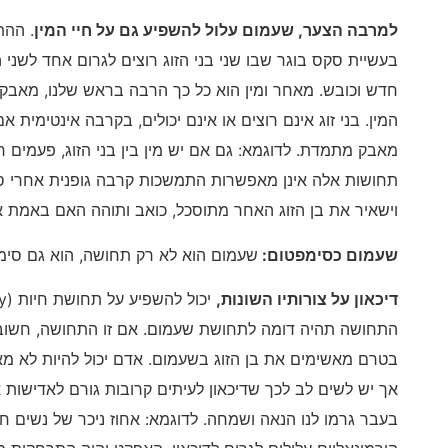
למרבה הצער
,
שעמום עלול להשפיע גם על חיי המין
. הה
בעשיית סקס בוגר שבו שני בני הזוג רוצים לגרום אחד לשני 
חדש וכובש. מאחר ומין הוא כל כך הרבה בראש שלנו, מאבקי כ
המין. בני זוג אינם רוצים או אינם יכולים, בקרבה אינטימית 
מאבק מתמדת. לדוגמא: גם אם יש מין בין בני הזוג, פעמים ר
תחושות אלה אינן מאפשרות התמשכות קרבה גופנית אחרי סיום
וישאיר את בן הזוג האחר מתוסכל, כואב ותוהה האם באמת 
שעמום כסימפטום
:
שעמום הוא לא רק תחושה, הוא גם סימ
דיכאון על צורותיו השונות
,
התחושה תהיה דומה לתחושת שעמום. אם זו התחושה, חשוב 
בטרם מאשימים את בן הזוג בשעמום. אדם יכול להיות לא מא
אך יש לשים לב לכך שדיכאון לעיתים קרובות גורם לאדישו