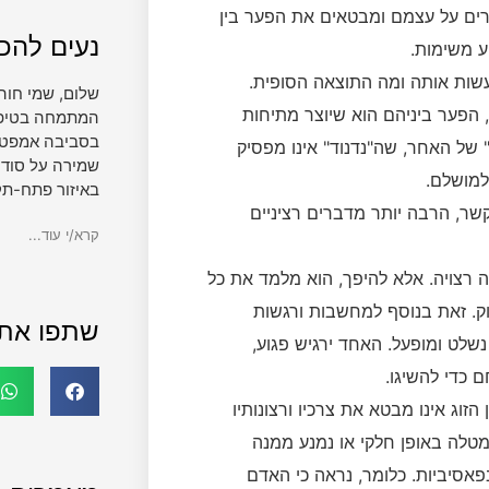
רים על עצמם ומבטאים את הפער בין
נעים להכי
ע משימות.
שות אותה ומה התוצאה הסופית.
שלום, שמי חוה
, הפער ביניהם הוא שיוצר מתיחות
המתמחה בטיפול 
בסביבה אמפטית
 של האחר, שה"נדנוד" אינו מפסיק
שמירה על סודי
למושלם.
באיזור פתח-תק
קשר, הרבה יותר מדברים רציניים
קרא/י עוד...
ה רצויה. אלא להיפך, הוא מלמד את כל
וק. זאת בנוסף למחשבות ורגשות
שתפו את
שלט ומופעל. האחד ירגיש פגוע,
 כדי להשיגו.
זוג אינו מבטא את צרכיו ורצונותיו
המטלה באופן חלקי או נמנע ממנה
פאסיביות. כלומר, נראה כי האדם