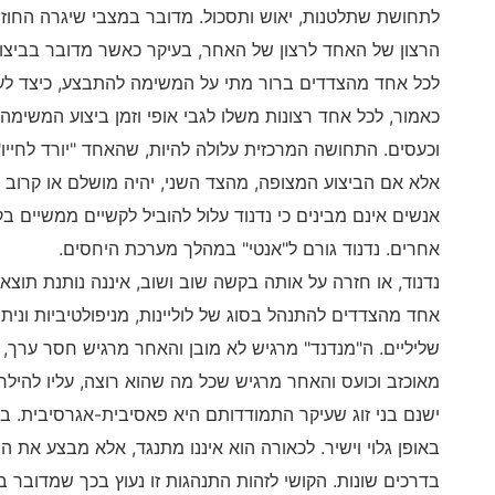
לתחושת שתלטנות, יאוש ותסכול. מדובר במצבי שיגרה החוז
הרצון של האחד לרצון של האחר, בעיקר כאשר מדובר בביצו
לכל אחד מהצדדים ברור מתי על המשימה להתבצע, כיצד לע
כאמור, לכל אחד רצונות משלו לגבי אופי וזמן ביצוע המשימה
וכעסים. התחושה המרכזית עלולה להיות, שהאחד "יורד לחייו"
אלא אם הביצוע המצופה, מהצד השני, יהיה מושלם או קרוב 
אנשים אינם מבינים כי נדנוד עלול להוביל לקשיים ממשיים ב
אחרים. נדנוד גורם ל"אנטי" במהלך מערכת היחסים.
נדנוד, או חזרה על אותה בקשה שוב ושוב, איננה נותנת תוצא
אחד מהצדדים להתנהל בסוג של לוליינות, מניפולטיביות ונית
שליליים. ה"מנדנד" מרגיש לא מובן והאחר מרגיש חסר ערך, נ
מאוכזב וכועס והאחר מרגיש שכל מה שהוא רוצה, עליו להילחם
ישנם בני זוג שעיקר התמודדותם היא פאסיבית-אגרסיבית. בן ה
באופן גלוי וישיר. לכאורה הוא איננו מתנגד, אלא מבצע את 
בדרכים שונות. הקושי לזהות התנהגות זו נעוץ בכך שמדובר ב