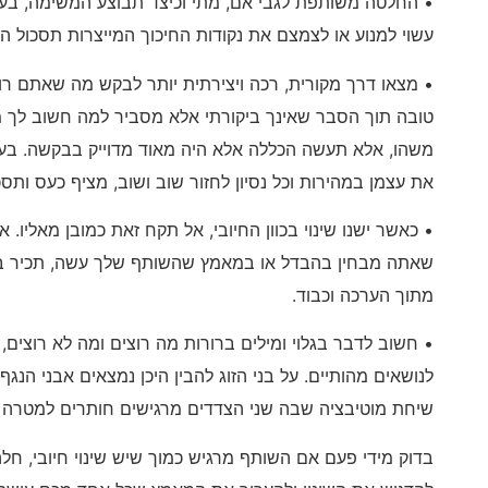
• החלטה משותפת לגבי אם, מתי וכיצד תבוצע המשימה, בעי
עשוי למנוע או לצמצם את נקודות החיכוך המייצרות תסכול הד
• מצאו דרך מקורית, רכה ויצירתית יותר לבקש מה שאתם ר
טובה תוך הסבר שאינך ביקורתי אלא מסביר למה חשוב ל
משהו, אלא תעשה הכללה אלא היה מאוד מדוייק בבקשה. בעיק
את עצמן במהירות וכל נסיון לחזור שוב ושוב, מציף כעס ותסכ
• כאשר ישנו שינוי בכוון החיובי, אל תקח זאת כמובן מאליו. 
שאתה מבחין בהבדל או במאמץ שהשותף שלך עשה, תכיר בכך
מתוך הערכה וכבוד.
• חשוב לדבר בגלוי ומילים ברורות מה רוצים ומה לא רוצים
לנושאים מהותיים. על בני הזוג להבין היכן נמצאים אבני הנג
שיחת מוטיבציה שבה שני הצדדים מרגישים חותרים למטרה
בדוק מידי פעם אם השותף מרגיש כמוך שיש שינוי חיובי, חל