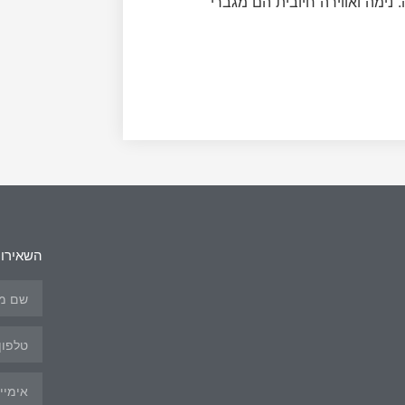
נימה ואווירה חיובית הם מגברי
השאירו 