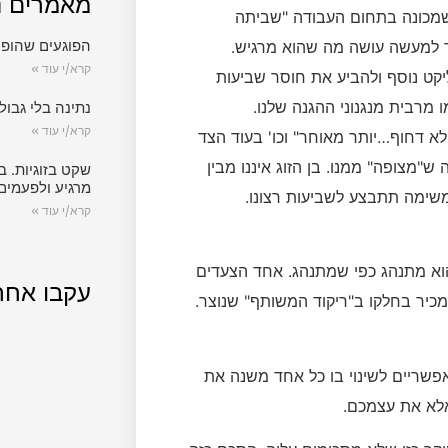
מאמרים נ
שמכונה בתחום העבודה "שביתה
הפוגעים שהופכ
 למעשה עושה מה שהוא מרגיש.
קרא/י עוד »
יקט נוסף ולהביע את חוסר שביעות
ו מרבית מנגנוני ההגנה שלנו.
נתינה בלי גבול.
קרא/י עוד »
א דחוף…יותר מאוחר" וכו' בעוד הצד
"מצופה" ממנו. בן הזוג איננו מבין
שקט בזוגיות. ב
מרגיע ולפעמים
משימה תתבצע לשביעות רצונו.
קרא/י עוד »
וא מתנהג כפי שמתנהג. אחד הצעדים
עקבו אחר
כיר בחלקו ב"ריקוד המשותף" שנוצר.
פשריים לשינוי בו כל אחד משנה את
אלא את עצמכם.