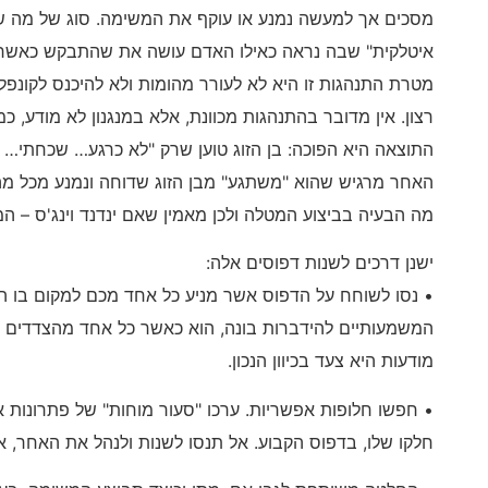
מסכים אך למעשה נמנע או עוקף את המשימה. סוג של מה 
איטלקית" שבה נראה כאילו האדם עושה את שהתבקש כאשר
מטרת התנהגות זו היא לא לעורר מהומות ולא להיכנס לקונפל
רצון. אין מדובר בהתנהגות מכוונת, אלא במנגנון לא מודע, כמ
התוצאה היא הפוכה: בן הזוג טוען שרק "לא כרגע… שכחתי… ל
האחר מרגיש שהוא "משתגע" מבן הזוג שדוחה ונמנע מכל מה ש
מה הבעיה בביצוע המטלה ולכן מאמין שאם ינדנד וינג'ס – ה
ישנן דרכים לשנות דפוסים אלה:
• נסו לשוחח על הדפוס אשר מניע כל אחד מכם למקום בו ה
המשמעותיים להידברות בונה, הוא כאשר כל אחד מהצדדים מ
מודעות היא צעד בכיוון הנכון.
• חפשו חלופות אפשריות. ערכו "סעור מוחות" של פתרונות א
חלקו שלו, בדפוס הקבוע. אל תנסו לשנות ולנהל את האחר, 