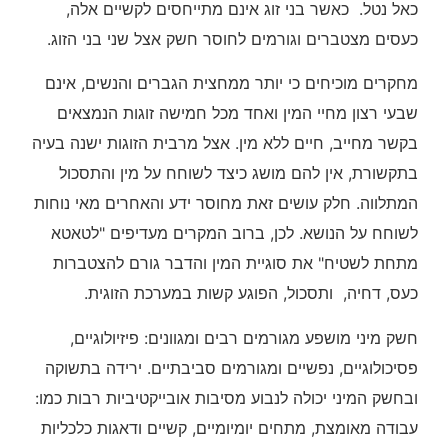
כאל נטל. כאשר בני זוג אינם מתייחסים לקשיים אלה,
כעסים מצטברים וגורמים לחוסר חשק אצל שני בני הזוג.
מחקרים מוכיחים כי יותר ממחצית הגברים והנשים, אינם
שבעי רצון מחיי המין ואחד מכל חמישה זוגות הנמצאים
בקשר מחייב, חיים ללא מין. אצל מרבית הזוגות ישנה בעיה
בתקשורת, אין להם מושג כיצד לשוחח על מין והתסכול
המתלווה. חלק עושים זאת מחוסר ידע והאחרים מאי נוחות
לשוחח על הנושא. לכן, ברוב המקרים מעדיפים "לטאטא
מתחת לשטיח" את סוגיית המין והדבר גורם להצטברות
כעס, דחיה, ותסכול, הפוגע קשות במערכת הזוגית.
חשק מיני מושפע מגורמים רבים ומגוונים: פיזיולוגיים,
פסיכולוגיים, נפשיים ומגורמים סביבתיים. ירידה בתשוקה
ובחשק המיני יכולה לנבוע מסיבות אובייקטיביות רבות כמו:
עבודה מאומצת, מתחים יומיומיים, קשיים ודאגות כלכליות