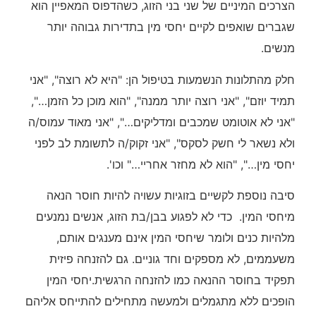
הצרכים המיניים של שני בני הזוג, כשהדפוס המאפיין הוא
שגברים שואפים לקיים יחסי מין בתדירות גבוהה יותר
מנשים.
חלק מהתלונות הנשמעות בטיפול הן: "היא לא רוצה", "אני
תמיד יוזם", "אני רוצה יותר ממנה", "הוא מוכן כל הזמן…",
"אני לא אוטומט שמכבים ומדליקים…", "אני מאוד עמוס/ה
ולא נשאר לי חשק לסקס", "אני זקוק/ה לתשומת לב לפני
יחסי מין…", "הוא לא מחזר אחריי…" וכו'.
סיבה נוספת לקשיים בזוגיות עשויה להיות חוסר הנאה
מיחסי המין. כדי לא לפגוע בבן/בת הזוג, אנשים נמנעים
מלהיות כנים ולומר שיחסי המין אינם מענגים אותם,
משעממים, לא מספקים וחד גוניים. גם להזנחה פיזית
תפקיד בחוסר ההנאה כמו להזנחה הרגשית.יחסי המין
הופכים ללא מתגמלים ולמעשה מתחילים להתייחס אליהם