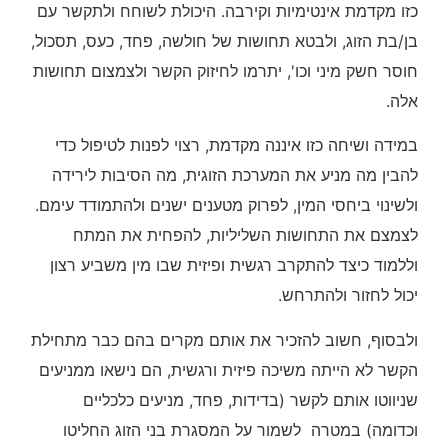
כזו מקדמת אינטימיות וקירבה. היכולת לשוחח ולתקשר עם
בן/בת הזוג, ולבטא תחושות של חולשה, פחד, כעס, תסכול,
חוסר חשק מיני וכו', יתרמו לחיזוק הקשר ולצמצום תחושות
אלה.
במידה ושיחה כזו איננה מקדמת, רצוי לפנות לטיפול כדי
להבין מה מניע את המערכת הזוגית, מה הסיבות לירידה
ולשינוי ביחסי המין, לפרוק מטענים ישנים ולהתמודד עימם.
לצמצם את התחושות השליליות, להפחית את המתח
וללמוד כיצד להתקרב רגשית ופיזית שבו מין משביע רצון
יכול לחזור ולהתרחש.
ולבסוף, חשוב להזכיר את אותם מקרים בהם כבר מתחילת
הקשר לא הייתה משיכה פיזית ורגשית, הם נישאו ממניעים
שניווטו אותם לקשר (בדידות, פחד, מניעים כלכליים
וכדומה) במטרה לשמור על המסגרת בני הזוג החליטו