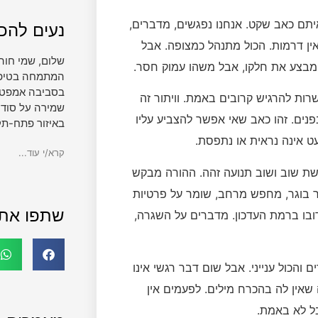
תם כאב שקט. אנחנו נפגשים, מדברים,
נעים להכי
ין דרמות. הכול מתנהל כמצופה. אבל
שלום, שמי חוה
מבצע את חלקו, אבל משהו עמוק חסר.
המתמחה בטיפול 
בסביבה אמפטית
רות להרגיש קרובים באמת. וויתור זה
שמירה על סודי
פנים. זהו כאב שאי אפשר להצביע עליו
באיזור פתח-תק
ט אינה נראית או נתפסת.
קרא/י עוד...
גשת שוב ושוב תנועה זהה. ההורה מבקש
ר בוגר, מחפש מרחב, שומר על פרטיות
שתפו את
רובו ברמת העדכון. מדברים על השגרה,
והכול ענייני. אבל שום דבר רגשי אינו
אין לה בהכרח מילים. לפעמים אין
ל לא באמת.