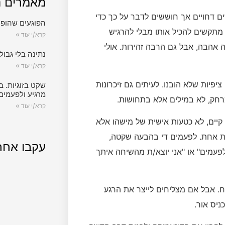
מאמרים נ
ם דחויים אך חוששים לדבר על כך כדי
הפוגעים שהופכ
מתקשים להכיל אותו מבלי להרגיש
קרא/י עוד »
 אהבה, אבל גם הרבה זהירות. אולי
נתינה בלי גבול.
קרא/י עוד »
פיות שלא הובנו. לעיתים גם זיכרונות
שקט בזוגיות. ב
מרגיע ולפעמים
רחק, לא במילים אלא בתחושות.
קרא/י עוד »
קיים, לא כטעות אישית של מישהו אלא
בת אחת. לפעמים די בהבעה שקטה,
עקבו אחר
פעמים" או "אני יוצא/ת מהשיחה איתך
ח. אבל אם מצליחים לייצר את הרגע
ניס אור.