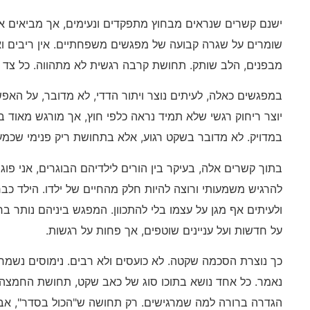
ישנם קשרים שנראים מבחוץ מתפקדים ונעימים, אך מביאים אי
שומרים על שגרה קבועה של מפגשים משפחתיים. אין ריבים וא
מבפנים, הלב שותק. תחושת קרבה רגשית לא מתהווה. כל צד 
במפגשים כאלה, לעיתים נוצר ויתור הדדי, לא מדובר, על האפש
יוצר ריחוק רגשי שלא תמיד נראה כלפי חוץ, אך מורגש מאוד ב
במדויק. לא מדובר בשקט רגוע, אלא בתחושת ריק פנימי שכמע
בתוך קשרים אלה, בעיקר בין הורים לילדיהם הבוגרים, אני פו
להרגיש משמעותי ורוצה להיות חלק מהחיים של ילדו. הילד כב
ולעיתים אף מגן על עצמו בלי להתכוון. המפגש ביניהם נותר ב
על חדשות ועל עניינים שוטפים, אך פחות על רגשות.
כך נוצרת הסכמה שקטה. לא כועסים ולא רבים. נימוסים נשמרים 
נאמר. כל אחד נושא בתוכו סוג של כאב שקט, תחושת החמצה ש
הגדרה ברורה למה שמרגישים. רק תחושה ש"הכול בסדר", אב