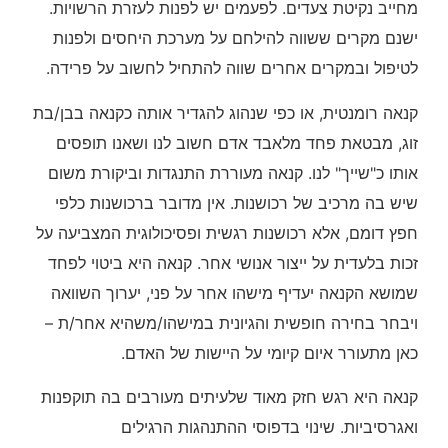
מחייב נקיטת צעדים. לפעמים יש לפנות לעזרת הרשויות.
ישנם מקרים ששווה להילחם על מערכת היחסים ולפנות
לטיפול ובמקרים אחרים שווה להתחיל לחשוב על פרידה.
קנאה רומנטית, או כפי שנהוג להגדיר אותה כקנאה בבן/בת
זוג, מבטאת פחד מלאבד אדם חשוב לנו ושאנו תופסים
אותו כ"שייך" לנו. קנאה מעוררת התנגדות וביקורת משום
שיש בה מרכיב של רכושנות. אין מדובר ברכושנות כלפי
חפץ דומם, אלא רכושנות רגשית ופסיכולוגית המצביעה על
זכות בלעדית על ייצור אנושי אחר. קנאה היא ביטוי לפחד
שמושא הקנאה יעדיף מישהו אחר על פני, יערוך השוואה
ויבחר בחירה חופשית והגיונית במישהו/משהיא אחר/ת –
כאן מתעורר איום קיומי על היישות של האדם.
קנאה היא רגש חזק מאוד שלעיתים מעורבים בה תוקפנות
ואגרסיביות. שינוי בדפוסי ההתנהגות הרגילים