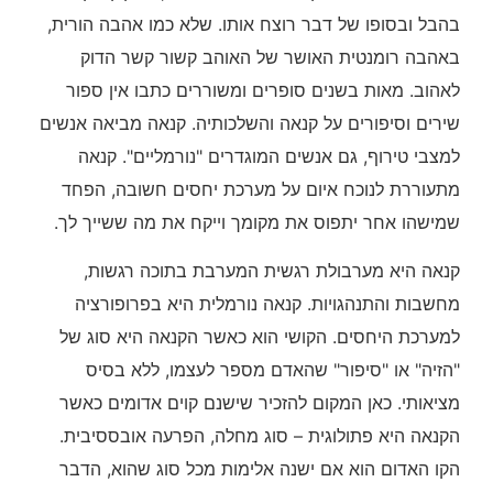
בהבל ובסופו של דבר רוצח אותו. שלא כמו אהבה הורית,
באהבה רומנטית האושר של האוהב קשור קשר הדוק
לאהוב. מאות בשנים סופרים ומשוררים כתבו אין ספור
שירים וסיפורים על קנאה והשלכותיה. קנאה מביאה אנשים
למצבי טירוף, גם אנשים המוגדרים "נורמליים". קנאה
מתעוררת לנוכח איום על מערכת יחסים חשובה, הפחד
שמישהו אחר יתפוס את מקומך וייקח את מה ששייך לך.
קנאה היא מערבולת רגשית המערבת בתוכה רגשות,
מחשבות והתנהגויות. קנאה נורמלית היא בפרופורציה
למערכת היחסים. הקושי הוא כאשר הקנאה היא סוג של
"הזיה" או "סיפור" שהאדם מספר לעצמו, ללא בסיס
מציאותי. כאן המקום להזכיר שישנם קוים אדומים כאשר
הקנאה היא פתולוגית – סוג מחלה, הפרעה אובססיבית.
הקו האדום הוא אם ישנה אלימות מכל סוג שהוא, הדבר