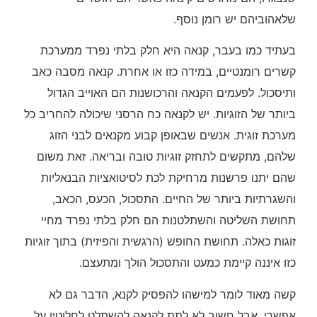
שלאהוביהם יש רומן נוסף.
בעתיד כמו בעבר, קנאה היא חלק בלתי נפרד ממערכת
קשרים רומנטיים, במידה כזו או אחרת. קנאה מסבה כאב
ותיסכול. לפעמים הקנאה והרכושנות הם האוייב הגדול
ביותר של הזוגיות. יש לקנאה כח הרסני שיכולה להחריב כל
מערכת זוגית. אנשים שבאופן קבוע מקנאים לבני הזוג
שלהם, מתקשים לתחזק זוגיות טובה ובריאה. זאת משום
שהם יתנו פרשנות מרחיקת לכת לסיטואציות הבנאליות
והשגרתיות ביותר של החיים. התסכול, הכעס, הכאב,
תחושת השליטה והשתלטנות הם חלק בלתי נפרד מחיי
זוגות כאלה. תחושת החופש (הרגשית והפיזית) בתוך זוגיות
כזו איננה קיימת כמעט והתסכול הולך ומתעצם.
קשה מאוד לומר למישהו להפסיק לקנא, הדבר גם לא
אפשרי. אבל חשוב לא לתת לקנאה להשתלט לחלוטין על