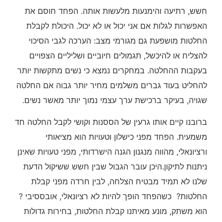
חשש, רתיעה והימנעות מלעשות אותה. הפחד חוסם את
האפשרות לגלות אם אני יכול או לא יכול. היכולת לקבלת
החלטות מושפעת גם מגורמי מצב: הערכה לגבי הסיכוי
להצליח או להיכשל, תגמולים חיוביים ושליליים הצפויים
בעקבות ההחלטה. במחקרים נמצא כי נשים מתקשות יותר
להחליט בעוד גברים משלמים מחיר יותר גבוה אם החלטה
שגויה, בעיקר ברכישת ערך עצמי נמוך יותר מאשר נשים.
ברובנו קיים אותו גרעין של הססנות וקושי לקבל החלטה חד
משמעית. הפחד מפני כישלון וטעויות הוא מציאותי
ורציונאלי, מהווה מנגנון הגנה הישרדותי, מפני טעויות שאינן
ניתנות לתיקון.היכן עובר הגבול שבין חשש ששיקול הדעת
שלנו לא תמיד מבטיח הצלחה, לבין חרדה מפני קבלת
החלטות? כשהפחד הופך להיות לא רציונאלי, אובססיבי ?
הוא משתק, מונע מאיתנו קבלת החלטות, בחירות גדולות