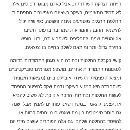
הייתה הצדקה השרדותית. אבל כאדם מבוגר דפוסים אלה
לא תמיד מתאימים, בעיקר כשאינם מאפשרים התפתחות.
החלפת הרגלים מוטמעים איננה פשוטה, כפי שזה יכול
להישמע. ההבנה והמודעות שמדובר בדפוסי חשיבה
אוטומטיים שניתן להחליפם ולשפר אותם, יתנו חופש
בחירה גדול יותר ומותאם לשלב בחיים בו נמצאים.
קושי בקבלת החלטות ובחירה הוא סגנון התמודדות בדומה
לסגנונות התמודדות אחרים, מושפע מגורמים סובייקטיביים
(מציאות פנימית, רגשית) ואובייקטיביים (מציאות חיצונית)
כשהחרדה היא המניע העיקרי.נדמה שקל להיפטר מהפחד
לעשות החלטות ובחירות. הדבר אינו כך. לא פשוט להביא
את עצמנו להאמין במשהו שאנו פוחדים לאמץ. אבל ישנה
גם חוסר סימטריה בין מה שאנשים מייחסים לרווח או
להפסד בהחלטה שלהם. גם אלה הפוחדים עושים מידי יום
החלטות אמיצות, אלא שאינם מתייחסים אליהם ככאלה.