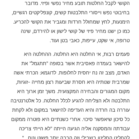
הקושי לקבל החלטות תובע מחיר נפשי ופיזי. מדובר
בחיבוטי נפש וייסורי התלבטות קשים, קונפליקטים רגשיים,
הימנעות, לחץ שמחולל חרדות ומגביר את הקושי להכריע.
כמו כן ישנו מחיר פיזי של קושי לישון או להירדם, שינה
טרופה, אי שקט, עייפות, כאבי בטן ועוד.
פעמים רבות, אי החלטה היא החלטה. ההחלטה היא
להישאר בעמדה פאסיבית אשר בסופה "תתגמל" את
האדם, מצב זה נח יחסית לחלופות. לדוגמא: הכרתי אשה
שמרבית שנותיה היא חסרת שביעות רצון מחייה -זוגיות,
מקום המגורים והבחירה המקצועית. משך זמן ארוך היא
התלבטה ולא הצליחה להגיע לכלל החלטה. כל אלטרנטיבה
עוררה בה חרדה והיא העדיפה להישאר במקום ולא לקחת
כל סיכון שיאפשר סיכוי. אחרי כשנתיים היא פוטרה ממקום
עבודתה והמסקנה אליה הגיעה הייתה "לא הייתי צריכה
להחליט החליטו בשבילי וזה הרבה יותר פשוט ונוח…".