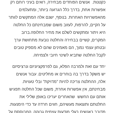
כקטנות. אנשים הפוחדים מבחירה, רואים בעיני רוחם רק
אפשרות אחת, בדרך כלל הגרועה ביותר, ומתעלמים
מהאפשרויות האחרות. בנוסף, ישנם אלה המתקשים לוותר
על הקיים, להרפות, לעזוב משום שמבחינתם כל החלטה
היא ויתור ומתקשים לשלם את מחיר החלופה.ברוב
המקרים, קשיים בבחירה והחלטה נובעת מתחושת ערך
ובטחון עצמי נמוך, הם מאמינים שהם לא מספיק טובים
לקבל החלטה שתביא לשינוי חיובי ולצמיחה.
יחד עם זאת ולמרבה הפלא, גם לפרפקציוניזם ונרציסיזם
יש משקל בדרך בה בוחרים או מחליטים. עבור אנשים
אלה, ההחלטה צריכה להיות "מדויקת" ובלי טעויות.
מבחינתם, אין אפשרות אחרת, משום שכל החלטה תפגיש
אותם עם החשש שהאחרים יעריכו באופן שלילי את
החלטתם ותוצאות מעשיהם, חווים חרדה עד כדי הימנעות.
מדובר באנשים בעלי מודעות עצמית גבוהה, המבוססת על