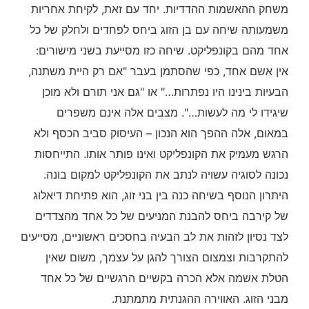
משחק ההאשמות ההדדיות. יחד עם זאת, לקיחת אחריות
משמעותה שיחה עם בן הזוג ביחס לפחדים ולחלק של כל
אחד מהם בקונפליקט. שיחה כזו מסייעת בשני מישורים:
אין אשם אחד, כפי שהסתמן בעבר "אם רק היית משתנה,
הבעיות בינינו היו נפתרות…" או "גם אני תורם ולא מוכן
שיגידו לי מה לעשות…". מצבים אלה אינם משפרים
במאום, אלה ההפך הוא הנכון – העיסוק סביב הכסף ולא
הרגש מעמיק את הקונפליקט ואינו פותר אותו. התייחסות
נכונה לסוגיה עשויה לנתב את הקונפליקט למקום בונה.
היתרון הנוסף בשיחה כנה בין בני זוג, הוא פתיחת דיאלוג
של קירבה ביחס להבנת המניעים של כל אחד מהצדדים
לצד נסיון לזהות את לב הבעיה בחסכים ראשוניים, מסייעים
להתקרבות וצמצום הצורך להגן על עצמך, משום שאין
הטלת אשמה אלא הכרה בקשיים הרגשיים של כל אחד
מבני הזוג. האווירה ההגנתית מתמתנת.