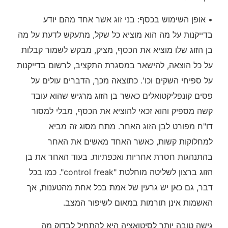
• אופן השימוש בכסף: בני זוג אשר אחד מהם יודע
בדייקנות על מה הוא מוציא כל שקל, מתעקש לדעת על מה
בן הזוג שלו מוציא את הכסף, מציק, מבקש לשמור קבלות
על כל הוצאה, להישאר במסגרת התקציב, לרשום בדייקנות
על ספיחי השקים וכו'. כתוצאה מכך, הדברים עולים על
פסים קונפליקטואלים כאשר בן הזוג מרגיש שהוא עובד
קשה מספיק והוא זכאי להוציא את הכסף, מבלי למסור
דו"ח מפורט לבן הזוג האחר. מתח מסוג זה מביא
למחלוקות קשות, כאשר האחד מאשים את האחר
בהתנהגות חסרת אחריות ואכפתיות. בעוד האחר את בן
הזוג ברצון לשליטה מוחלטת "control freak". כמו בכל
דבר, גם כאן יש גרעין של אמת בכל אחת מהטענות, אך
האשמות אינן תורמות במאום לשיפור המצב.
גישה טובה יותר לסיטואציה היא להתחיל לבדוק מה