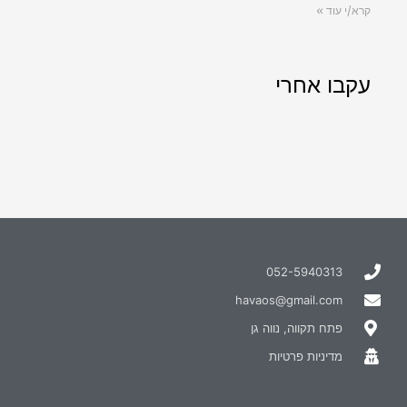
קרא/י עוד »
עקבו אחרי
052-5940313
havaos@gmail.com
פתח תקווה, נווה גן
מדיניות פרטיות