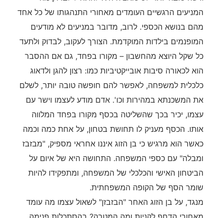
המניעים הרגשיים העומדים מאחורי התנהגותו של כל אחד
מהם בנושא הכספי. לרוב, מדובר במניעים לא מודעים
המופנמים בילדות המוקדמת. הצורך לעקוב, לבדוק ולתעד
כל שקל היוצא מהחשבון – מקורו בפחד, גם אם ההסבר
הוא לכאורה סיבות אובייקטיביות כמו: רצון להגן ולדאוג
כלכלית למשפחה, לאפשר להם חופשה טובה יותר, לשלם
את המשכנתא במהירות וכו'. אדם מודע לעצמו וישר עם
עצמו, יכיר בכך שהשליטה בכסף מקורו בפחד המלווה
אותו. הכסף מעניק לו תחושת בטחון, על אחת כמה וכמה
כאשר הוא מרגיש כי בן הזוג איננו אחראי מספיק, "מבזבז
ומבלה" עם כספי המשפחה. התחושה היא של איום על
הביטחון האישי והכלכלי של המשפחה, ומתפקידו להיות
שומר הסף של הקופה המשפחתית.
מנגד, על בן הזוג האחר "הבזבזן" לשאול עצמו מה עומד
מאחורי הדחף לקניות ומה המטרה? בהסתכלות פנימה