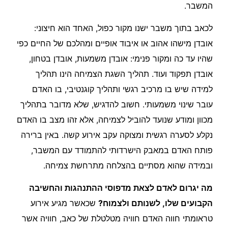
המשבר.
לכאב בתוך משבר ישנו מקור כפול, האחד הוא חיצוני:
אובדן מישהו אהוב או איבוד אופיים ומהלכם של החיים כפי
שהיו עד כה ומקור פנימי: אובדן משמעות, אובדן בטחון,
אובדן תפקוד ועוד. תהליך השגת הצמיחה הינו תהליך
למידה שיש בו מרכיב רגשי ותהליך קוגנטיבי, בו האדם
עובר שינוי משמעותי. חשוב להדגיש, שלא מדובר בתהליך
מכוון ומודע שנועד להוביל לצמיחה, אלא זהו מצב בו האדם
נקלע לסערה רגשית ומצוקה עקב אירוע קשה. באין ברירה
פותח האדם במאבק הישרדותי להתמודד עם המשבר,
ובמידה שהוא מסתיים בהצלחה מתרחשת צמיחה.
מה יגרום לאדם לצאת מדפוסי ההתנהגות והחשיבה
הקבועים שלו, לשנותם ולצמוח?
שכאשר מגיע אירוע
טראומתי חווה האדם חוויה מטלטלת של כאב, חוויה אשר