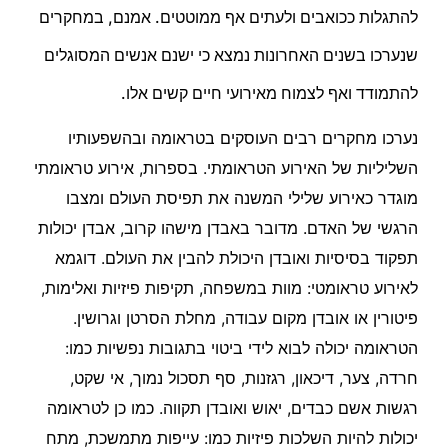
להתגלות ככואבים ולעתים אף ממוטטים. אמנם, במחקרים
שנערכו בשנים האחרונות נמצא כי ישנם אנשים המסוגלים
להתמודד ואף לצמוח מאירועי חיים קשים אלו.
נערכו מחקרים רבים העוסקים בטראומה ובהשפעותיו
השליליות של האירוע הטראומתי. בספרות, אירוע טראומתי
מוגדר כאירוע שלילי המשנה את תפיסת העולם ומצבו
הרגשי של האדם. מדובר באבדן מישהו קרוב, אבדן יכולות
תפקוד בסיסיות ואובדן היכולת להבין את העולם. דוגמא
לאירוע טראומטי: מוות במשפחה, תקיפות פיזיות ואלימות,
פיטורין או אובדן מקום עבודה, מחלת הסרטן וגרושין.
הטראומה יכולה לבוא לידי ביטוי בתגובות נפשיות כמו:
חרדה, צער, דיכאון, רגזנות, סף תסכול נמוך, אי שקט,
רגשות אשם כבדים, יאוש ואובדן תקווה. כמו כן לטראומה
יכולות להיות השלכות פיזיות כמו: עייפות מתמשכת, מתח