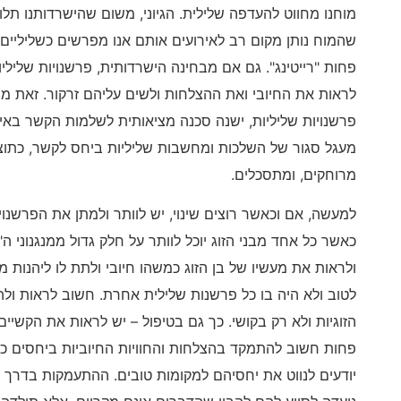
מוחנו מחווט להעדפה שלילית. הגיוני, משום שהישרדותנו תלו
שהמוח נותן מקום רב לאירועים אותם אנו מפרשים כשליליים,
פחות "רייטינג". גם אם מבחינה הישרדותית, פרשנויות שליליו
לראות את החיובי ואת ההצלחות ולשים עליהם זרקור. זאת מש
פרשנויות שליליות, ישנה סכנה מציאותית לשלמות הקשר באי ר
מעגל סגור של השלכות ומחשבות שליליות ביחס לקשר, כתוצא
מרוחקים, ומתסכלים.
למעשה, אם וכאשר רוצים שינוי, יש לוותר ולמתן את הפרשנוי
כאשר כל אחד מבני הזוג יוכל לוותר על חלק גדול ממנגנוני ה
ולראות את מעשיו של בן הזוג כמשהו חיובי ולתת לו ליהנו
לטוב ולא היה בו כל פרשנות שלילית אחרת. חשוב לראות ול
הזוגיות ולא רק בקושי. כך גם בטיפול – יש לראות את הקשי
פחות חשוב להתמקד בהצלחות והחוויות החיוביות ביחסים כד
יודעים לנווט את יחסיהם למקומות טובים. ההתעמקות בדרך