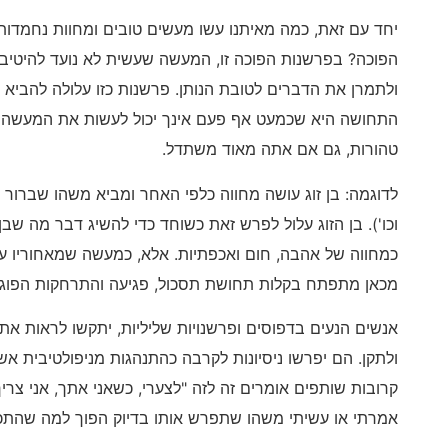
יחד עם זאת, כמה מאיתנו עשו מעשים טובים ומחוות נחמדות
הפוכה? בפרשנות הפוכה זו, המעשה שעשית לא נועד להיטיב, 
ולתמרן את הדברים לטובת הנותן. פרשנות כזו עלולה להביא
התחושה היא שכמעט אף פעם אינך יכול לעשות את המעשה הנ
טהורות, גם אם אתה מאוד משתדל.
לדוגמה: בן זוג עושה מחווה כלפי האחר ומביא משהו שברור לו
וכו'). בן הזוג עלול לפרש זאת כשוחד כדי להשיג דבר מה שבן
כמחווה של אהבה, חום ואכפתיות. אלא, כמעשה שמאחוריו עומ
מכאן מתפתח בקלות תחושת תסכול, פגיעה והתרחקות הפוגע
אנשים הנעים בדפוסים ופרשנויות שליליות, יתקשו לראות את 
ולתקן. הם יפרשו ניסיונות לקרבה כהתנהגות מניפולטיבית אש
קרובות שותפים אומרים זה לזה "לצערי, כשאני אתך, אני צר
אמרתי או עשיתי משהו שתפרש אותו בדיוק הפוך למה שהתכו