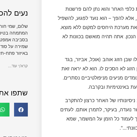
 כלפי האחר והוא נתן להם פרשנות
נעים להכי
אלא להפך – הוא נועד לפגוע, להשפיל
שלום, שמי חוה
 את מערכת היחסים למקום ללא מוצא.
המתמחה בטיפול 
כון. אתה תהיה מואשם בכוונות לא
בסביבה אמפטית
שמירה על סודי
באיזור פתח-תק
 שבן הזוג אוהב (אוכל, אביזר, בגד
קרא/י עוד...
 הזוג לא הסכים לו. הוא לא יראה זאת
דים מניעים מניפולטיביים נסתרים.
ת באינטימיות ובקרבה.
שתפו את
ניסיונותיו של האחר כרצון להתקרב
ר נועדה, בעיקר, לתמרן אותם. לעתים
יך לעמוד כל הזמן על המשמר, שמא
ונתי…".