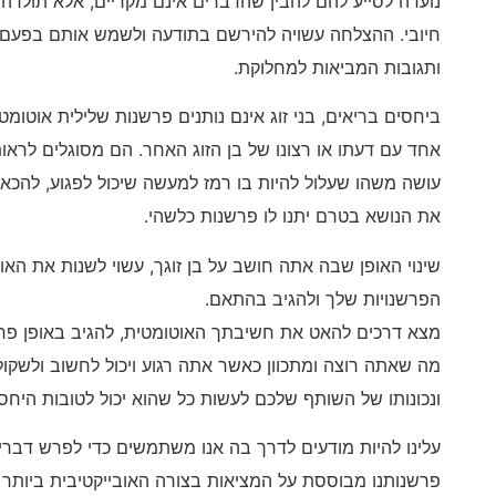
נועדה לסייע להם להבין שהדברים אינם מקריים, אלא תולד
חיובי. ההצלחה עשויה להירשם בתודעה ולשמש אותם בפעם ה
ותגובות המביאות למחלוקת.
ביחסים בריאים, בני זוג אינם נותנים פרשנות שלילית אוטומ
אחד עם דעתו או רצונו של בן הזוג האחר. הם מסוגלים לראות 
עושה משהו שעלול להיות בו רמז למעשה שיכול לפגוע, להכא
את הנושא בטרם יתנו לו פרשנות כלשהי.
שינוי האופן שבה אתה חושב על בן זוגך, עשוי לשנות את האו
הפרשנויות שלך ולהגיב בהתאם.
מצא דרכים להאט את חשיבתך האוטומטית, להגיב באופן פחות
מה שאתה רוצה ומתכוון כאשר אתה רגוע ויכול לחשוב ולשקול 
ונכונותו של השותף שלכם לעשות כל שהוא יכול לטובות היחס
עלינו להיות מודעים לדרך בה אנו משתמשים כדי לפרש דברים
פרשנותנו מבוססת על המציאות בצורה האובייקטיבית ביותר שנ