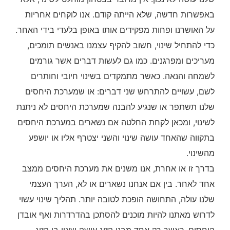
באפשרות חדשה, שלא הייתה קודם. אנו לוקחים אחריות
על האושרנו ופחות מפקידים אותו באופן בלעדי בידי האחר.
כדי להתחיל שינוי, חשוב להקיף עצמנו באנשים תומכים,
מעריכים ומפרגנים. כמו גם לעשות דברים אשר גורמים
לשמחה והנאה. כאשר מתמקדים בשינוי חיובי וחותרים
לשם, עשויים להתרחש שני דברים: או שמערכת היחסים
שלנו תשתפר או שנגיע להבנה שמערכת היחסים לא ניתנת
לשינוי, ומכאן לקחת החלטה אם נשארים במערכת היחסים
בתקווה שהאחד עושה שינוי והשני יצטרף אליו או יושפע
מהשינוי.
בדרך זו או אחרת, אנו משנים את מערכת היחסים ממצב
אחד לאחר. בין אם אנחנו נשארים או לא, הערך העצמי
שלנו עולה, התחושה הופכת לטובה יותר. תהליך שינוי עשוי
לדרוש מאתנו להיות מוכנים להסתכן בהדרדרות ואף אובדן
היחסים. כאשר רק אחד מבני הזוג עושה שינוי בן הזוג