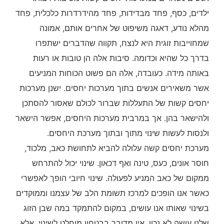
ילדים, כסף, פחד מבדידות, פחד מהידרדרות כלכלית, פחד
מהלא נודע, דאגה משיפוט של אחרים אותם, אמונה
שמחוייבות זוגית היא לנצח, תקווה שהדברים ישתפרו
בדרך כל שהיא וכדומה. סיבות אלה הן טובות או רעות
באותה מידה. כעובדה, אלה הם פשוט הכוחות המניעים
אשר משאירים אנשים בתוך מערכות יחסים. ישנן מערכות
יחסים קשות של התעללות שברור לכולם שאסור להסתכן
ולהישאר בהן. אך במרבית מערכות היחסים, אפשר הישאר
ולנסות לעשות שינוי מתוך ובתוך מערכת היחסים.
מערכת יחסים קשה עלולה להביא לתחושת כאב, מלכוד,
חוסר אונים, כעס, טינה ואף דכאון. שינוי יכול להתרחש
ממקום של כאב המניע לפעולה. שינוי חיובי הופך לאפשרי
כאשר אנו הופכים למרכז תשומת הלב של עצמנו וממוקדים
בשינוי שאותו אנו עושים, במקום להתמקד במה שבן הזוג
שלנו עושה לא נכון. אין מדובר בבטחון מוחלט לשינוי, אלא