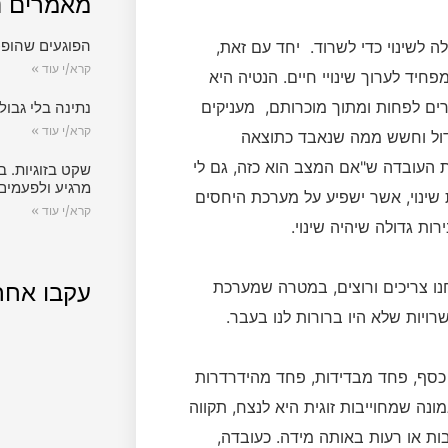
מאמרים נ
הפוגעים שהופכ
 לשינוי כדי לשרוד. יחד עם זאת,
קרא/י עוד »
פחיד לערוך שינויי חיים. הנטיה היא
ים לפחות ומתוך מוכרותם, מעניקים
נתינה בלי גבול.
קרא/י עוד »
 גדול וחשש ממה שנאבד כתוצאה
ת העובדה ש"אם המצב הוא כזה, גם לי
שקט בזוגיות. ב
מרגיע ולפעמים
 שינוי, אשר ישפיע על מערכת היחסים
קרא/י עוד »
ות גדולה שיהיה שינוי.
חנו צריכים ורוצים, במטרה שמערכת
עקבו אחר
רויות שלא היו ברורות לנו בעבר.
 כסף, פחד מבדידות, פחד מהידרדרות
נה שמחוייבות זוגית היא לנצח, תקווה
ות או רעות באותה מידה. כעובדה,