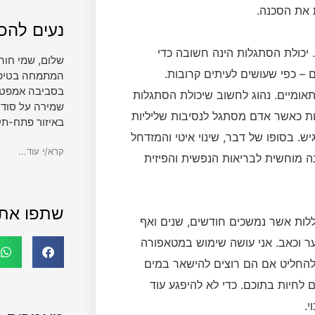
 את הסכנה.
נעים להכי
 יכולת הסתגלות הינה חשובה כדי
שלום, שמי חוה
 – כפי שעושים לעיתים קרובות.
המתמחה בטיפול 
בסביבה אמפטית
תאומיים. נהוג לחשוב שיכולת הסתגלות
שמירה על סודי
לות כאשר אדם מסתגל לנסיבות שליליות
באיזור פתח-תק
. בסופו של דבר, שינוי איטי והמזדחל
קרא/י עוד...
ה מוחשית לבריאות הנפשית והפיזית
שתפו את
ללות אשר נמשכים חודשים, שנים ואף
ר וכאב. אני עושה שימוש במטאפורה
להחליט אם הם רוצים להישאר במים
 לחיות בתוכם. כדי לא להיפגע עוד
י.