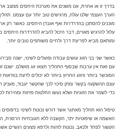
בדרך זו או אחרת, אנו משנים את מערכת היחסים ממצב אחד 
הערך העצמי שלנו עולה, מרגישים טוב יותר עם עצמנו. תהליך
מוכנים להסתכן בהדרדרות ואף אובדן היחסים. כאשר רק אחד 
עלול להרגיש מאויים, דבר היכול להביא להדרדרות היחסים בש
ומותאם מביא לפריצת דרך ולחיים משותפים טובים יותר.
כאשר שני בני הזוג עושים עבודה ופועלים לשינוי, ישנה סביר
עם זאת אין ערבות שבסוף התהליך תצאו זוג מושלם. ישנם ז
המוכשר ביותר והזוג החרוץ ביותר לא יכולים לדעת בוודאות ל
עצם ההשקעה בקשר ומתן סיכוי לכך שהקשר יעבוד, מעניק ת
כדי לשמר את הזוגיות ושלא נעשו החלטות פזיזות ומהירות לס
טיפול הוא תהליך מאתגר אשר דורש נכונות לשינוי בדפוסים מ
האשמה או שיפוטיות יתר, הקשבה ללא תגובתיות הרסנית, ה
הקשור לפחד ולכאב, נכונות לזהות ולרפא פצעים רגשיים אשר