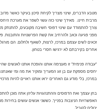
מטבע הדברים, שינוי מצריך לקיחת סיכון בעיקר כאשר מדובר
מרבית חיינו. מאידך שינוי כזה עשוי לשפר את מערכת היחסים
צורך להתמודד עם שינוי דפוסי חשיבה מקובעים, להתנתק מאמו
מפני פגיעה וכאב ולהרחיב את קשת הפרשנויות והתובנות. פ
זכאים לשים עצמם במרכז, לרצות, לשאוף ולחלום. הם מורגל
אחרים בקירבתם לא ירגישו חסרי בטחון.
"עבודה פנימית" זו מעצימה אותנו והופכת אותנו לאנשים שהיי
יחסים מספקת עם בן זוג המעריך ומוקיר את מה ומי שאנחנו.
במרכז, בלי מודע גם האחרים יראו אותנו ראויים להיות מרכזיי
בחן עצמך ואת הדפוסים וההתנהגויות עליהן אתה מוכן להתפש
האפשרויות הניצבות בפנייך. כששני אנשים עושים בחירות מושכ
יכולים להוביל.