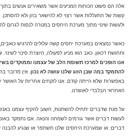
אלה הם פשוט הכוחות המניעים אשר משאירים אנשים בתוך מ
קשות של התעללות אשר רצוי לא להישאר בהן ולא להסתכן.
ולעשות שינוי מתוך מערכת היחסים במטרה לנסות לגרום לה ל
כאשר נמצאים במערכת יחסים קשה עלולים להרגיש כואבים, לכ
ותחושת דכאון. כאב הוא מניע לפעולה, היוצרת סיכוי לשינוי.
ש
אנו הופכים למרכז תשומת הלב של עצמנו וממוקדים בשינו
להתמקד במה שבן הזוג שלנו עושה לא נכון
. אין מדובר ב
באפשרות שלא הייתה קודם. אנו לוקחים אחריות על האושר 
האחראי הבלבדי לאושרנו.
על מנת שדברים יתחילו להשתנות, חשוב להקיף עצמנו באנשים
לעשות דברים אשר גורמים לשמחה והנאה. אם נתמקד באופן עק
דברים: או שמערכת היחסים שלנו תשתפר או שנגיע להבנה ש