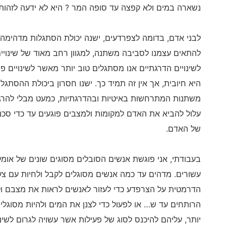
נשארה במים ולא קפצה עד סופה המר ? היא לא ידעה לזהות
לבני אדם, בדומה לצפרדעים, ישנה יכולת הסתגלות מדהימה.
להתאים עצמנו לסביבה משתנה, למגוון רחב מאוד של שינויים
לשינויים הדרגתיים אנו מסתגלים טוב יותר מאשר לשינויים פ
היא חיובית, אך אין זה תמיד כך. ישנו חסרון ביכולת ההסתג
משתנות המתרחשות באיטיות ובהדרגתיות, כמעט מבלי להרגיש
עלול להביא את האדם למקומות ולמצבים פוגעים עד כדי סכנ
של האדם.
בעבודתי, אני פוגשת אנשים הסובלים מסוגים שונים של אומ
עשורים. מדהים עד כמה אנשים מסוגלים לקבל ולחיות עם צע
הדרמטית על הצרפדע כדי לעזור לאנשים לראות את מצבם ו
הרותחים עד ש… או לפעול כדי לצנן את המים ולהיות מסוגלים
יותר, עליהם להיכנס לסוג של פעילות אשר עשויה לגרום לשינו