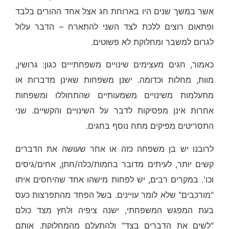
אשר במשך שנים היו בארוחת חג אצל אחד ההורים בלבד
ופתאום רוצים ללכת לצד השני להתארח – הדבר עלול
לגרום למשבר ומחלוקת לא פשוטים.
כאמור, חגים מעצימים שינויים משפחתייים כגון: גרושין,
מוות, מחלות וכדומה. ישנן משפחות שאינן מדברות או
מתעלמות משינויים משמעותיים שהתחוללו ומשפחות
אחרות אינן מפסיקות לדבר על השינויים והקשיים. שני
התסריטים מפיקים מתח נוסף בחגים.
לרובנו יש בן משפחה כזה או אחר שעושה את הדברים
קשים יותר, לעיתים מדובר בחמות/כלה/חתן, אחים/גיסים
וכו'. במקרים רבים, יש לפחות מישהו אחד שהיחסים איתו
"מורכבים" שלא לומר עויינים. בשל הפחד מהתפרצות כעס
בעת המפגש המשפחתי, ישנה ציפיה ולחץ מצד כולם
"לשים את הדברים בצד" ולהתעלם מהמחלוקת. אותם