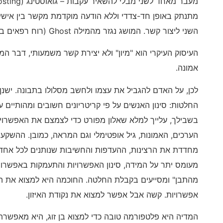
מתנתק באופן חד-צדדי וללא הודעה מוקדמת מקשר בין אישי,
השני ליצור קשר. המושג נגזר מהמילה Ghost (רוח רפאים בעברית) – העלמות.
העיסוק העיקרי הוא "מיון" ולא יצירת קשר משמעותי, דבר ה
אמונה.
לכן, על האדם להגביל את עצמו ולחשב מסלולו בתבונה. ישנן
החלטות: סינון האנשים על פי קריטריונים חשובים ומהותיים 
בשבילך, עלייך למלא שאלון מפורט כדי לצמצם את האפשרויות
הערכים, האמונות, גיל אופטימלי וגם המראה, כמובן. ההשקעה
מחדדת את הרצינות, ההעדפות והחשיבות שנותנים לכל אחד 
מעומס יתר על המידה, סינון האפשרויות והתעמקות באפשרויו
מהתבן" ומסייעים בקבלת החלטה. החוכמה היא למצוא את האיז
אפשרויות. קשה אבל אפשר למצוא את נקודת האיזון.
המדיה היא פלטפורמה טובה כדי למצוא בן זוג, היא מאפשר