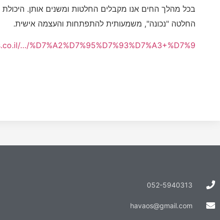
בכל מהלך החים אנו מקבלים החלטות ומשנים אותן. היכולת ל
החלטה "נכונה", משמעותית להתפתחות והעצמה אישית.
cles.co.il/…/%D7%A2%D7%95%D7%93%D7%A3+%D7%9…
052-5940313
havaos@gmail.com