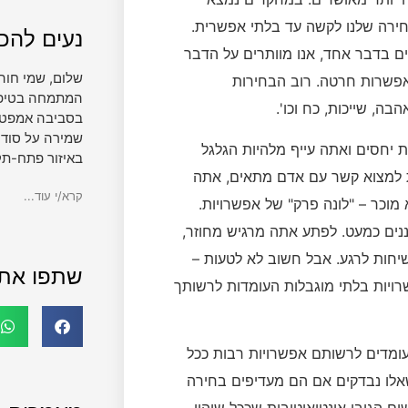
חירה שלנו לקשה עד בלתי אפשרית.
נעים להכי
ים בדבר אחד, אנו מוותרים על הדבר
שלום, שמי חוה
אפשרות חרטה. רוב הבחירות
המתמחה בטיפול 
בה, שייכות, כח וכו'.
בסביבה אמפטית
שמירה על סודי
 יחסים ואתה עייף מלהיות הגלגל
באיזור פתח-תק
ת למצוא קשר עם אדם מתאים, אתה
קרא/י עוד...
מוכר – "לונה פרק" של אפשרויות.
סננים כמעט. לפתע אתה מרגיש מחוזר,
יחות לרגע. אבל חשוב לא לטעות –
שתפו את
רויות בלתי מוגבלות העומדות לרשותך
עומדים לרשותם אפשרויות רבות ככל
שאלו נבדקים אם הם מעדיפים בחירה