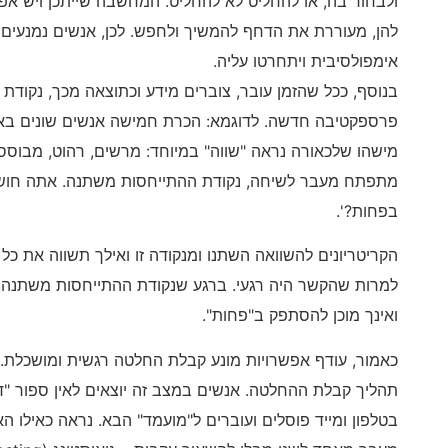
ולבחור בה, או להחליט לא להחליט. המחשבה שייתכן ויש אפשר
להן, מעוררת את הדחף להמשיך ולחפש. לכן, אנשים נמנעים
אימפולסיבית ויתחרטו עליה.
בנוסף, ככל שהזמן עובר, צוברים מידע וכתוצאה מכך, נקודת
פרספקטיבה חדשה. לדוגמא: הכרת חמישה אנשים שונים באת
מישהו שלכאורה נראה "שווה" במיוחד: מרשים, רהוט, מבוסס,
מתפתח מעבר לשיחה, נקודת ההתייחסות משתנה. אתה חוש
בפחות?'.
הקריטריונים להשוואה השתנו ומנקודה זו ואילך תשווה את כ
למרות שהקשר היה רגעי. ברגע שנקודת ההתייחסות משתנה, 
ואינך מוכן להסתפק ב"פחות".
כאמור, עודף אפשרויות מונע קבלת החלטה רגשית ומושכל
תהליך קבלת ההחלטה. אנשים במצב זה יוצאים לאין ספור "די
בטלפון ומייד פוסלים ועוברים ל"מועמד" הבא. נראה כאילו