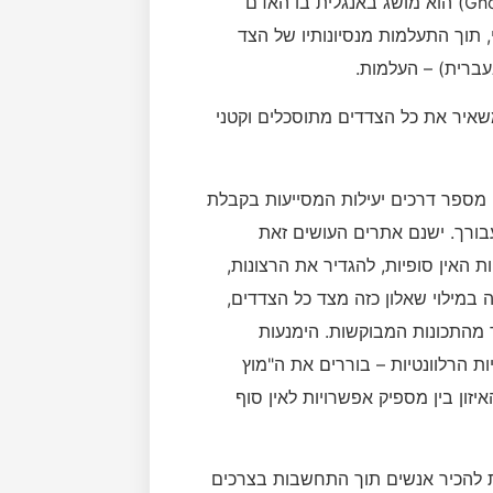
מעבר מאחד לשני מבלי להשאיר עקבות – גואוסטינג (Ghosting) הוא מושג באנגלית בו האדם
 תוך התעלמות מנסיונותיו של הצד
משאיר את כל הצדדים מתוסכלים וקטני
 מספר דרכים יעילות המסייעות בקבלת
עבורך. ישנם אתרים העושים זאת
 האין סופיות, להגדיר את הרצונות,
 במילוי שאלון כזה מצד כל הצדדים,
מהתכונות המבוקשות. הימנעות
ת הרלוונטיות – בוררים את ה"מוץ
ון בין מספיק אפשרויות לאין סוף
ת להכיר אנשים תוך התחשבות בצרכים