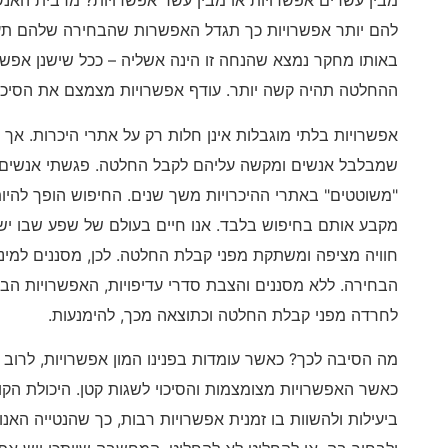
מבין עשרים אפשרויות או מבין עשר אפשרויות? מרבית האנשי
להם יותר אפשרויות כך תגדל האפשרות שהבחירה שלהם תענ
באותו מחקר נמצא שהנחה זו הינה אשליה – ככל שישנן אפשר
ההחלטה תהיה קשה יותר. עודף אפשרויות מצמצם את הסיכו
אפשרויות בלתי מוגבלות אינן חלות רק על אתרי היכרות. אך
שמבלבל אנשים ומקשה עליהם לקבל החלטה. פגשתי אנשים ר
"משוטטים" באתרי ההיכרויות משך שנים. החיפוש הופך להיו
מקבע אותם בחיפוש בלבד. אנו חיים בעולם של שפע שבו יש א
חוויה מציפה ומשתקת מפני קבלת החלטה. לכן, מסננים למינ
הבחירה. ללא מסננים והצבת סדרי עדיפויות, האפשרויות הבלת
לחרדה מפני קבלת החלטה וכתוצאה מכך, להימנעות.
מה הסיבה לכך? כאשר עומדות בפנינו המון אפשרויות, לרוב 
כאשר האפשרויות מצומצמות והסיכוי לשגות קטן. היכולת הק
ביעילות ולהשוות בו זמנית אפשרויות רבות, כך שהנטייה האנ