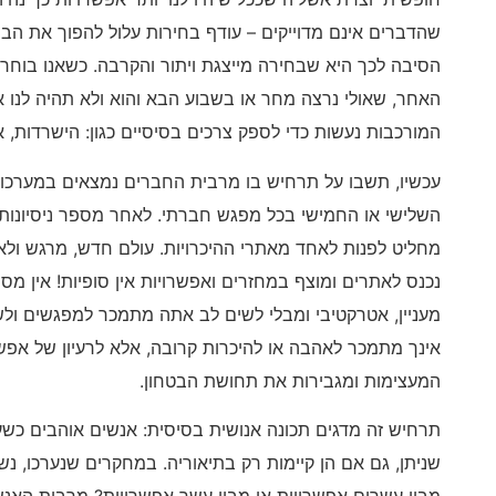
שהדברים אינם מדוייקים – עודף בחירות עלול להפוך את הב
הסיבה לכך היא שבחירה מייצגת ויתור והקרבה. כשאנו בוחר
האחר, שאולי נרצה מחר או בשבוע הבא והוא ולא תהיה לנו 
המורכבות נעשות כדי לספק צרכים בסיסיים כגון: הישרדות, אה
עכשיו, תשבו על תרחיש בו מרבית החברים נמצאים במערכות
השלישי או החמישי בכל מפגש חברתי. לאחר מספר ניסיונו
מחליט לפנות לאחד מאתרי ההיכרויות. עולם חדש, מרגש ולא 
נכנס לאתרים ומוצף במחזרים ואפשרויות אין סופיות! אין מ
מעניין, אטרקטיבי ומבלי לשים לב אתה מתמכר למפגשים ולש
אינך מתמכר לאהבה או להיכרות קרובה, אלא לרעיון של אפש
המעצימות ומגבירות את תחושת הבטחון.
תרחיש זה מדגים תכונה אנושית בסיסית: אנשים אוהבים כש
שניתן, גם אם הן קיימות רק בתיאוריה. במחקרים שנערכו, נ