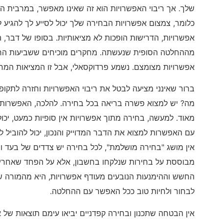
שלך. אך ריבוי האפשרויות הוא זה שאינו מאפשר, במרבית 
כלומר, צמצום אפשרויות הבחירה שלך יכול לסייע לך להגיע למ
אפשרויות, הדרישות הופכות לא מציאותיות. בסופו של דבר, 
מההחלטה הסופית שנעשתה. מחקרים מוכיחים ששביעות הרצ
אפשרויות מצומצם. נשמע פרדוקסאלי, אבל זו המציאות המח
ברור שאינני מציעה לבטל את ריבוי האפשרויות וחזרה לתקופ
מה? יש למצוא פשרה בריאה בכל בחירה. להלכה, האפשרות לב
מאוד. למעשה, בחירה מתוך אפשרויות אין סופיות כמעט, יכו
עם האפשרות למצוא את הדבר המדוייק והנכון, יכול להוביל 
אין מושג "בחירה מושלמת", לכל בחירה יש צדדים של בעד ונ
מבוססת על בחירות שנלקחו בחשבון, אלא על הפחד שאחרי ש
החשש וההימנעות הנובעים מעודף אפשרויות, היא מהמורה ש
לבחור ולחיות טוב ככל האפשר עם ההחלטה.
אין הבטחה שתכנון ובחירה קפדניים יביאו עימם תוצאות של או