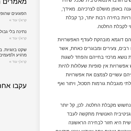
ם הגיבו אינטואיטיבית שככל שיהיו
מאמרים נ
ה באופן מושלם לצרכיהם. מאידך,
הפוגעים שהופכ
ויות בחירה רבות יותר, כך קבלת
קרא/י עוד »
י לקבלת החלטה.
נתינה בלי גבול.
קרא/י עוד »
 הם דוגמא מובהקת לעודף האפשרויות
בים, צעירים ומבוגרים כאחת, אשר
שקט בזוגיות. ב
מרגיע ולפעמים
ת נושא מרכזי בחייהם והפחד לשגות
קרא/י עוד »
פשרויות אין סופיות שעלולות להיות
יהם עשויים לצמצם את אפשרויות
י מוגבלות גורמות תסכול, ויתור ואף
עקבו אחר
נחשוש מקבלת החלטה. לכן, קל יותר
וגניטיבית האנושית מתקשה לעבד
ושית היא חזור לבחירה הראשונה