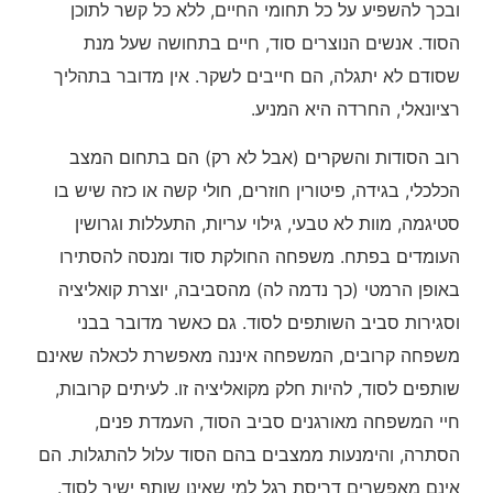
ובכך להשפיע על כל תחומי החיים, ללא כל קשר לתוכן
הסוד. אנשים הנוצרים סוד, חיים בתחושה שעל מנת
שסודם לא יתגלה, הם חייבים לשקר. אין מדובר בתהליך
רציונאלי, החרדה היא המניע.
רוב הסודות והשקרים (אבל לא רק) הם בתחום המצב
הכלכלי, בגידה, פיטורין חוזרים, חולי קשה או כזה שיש בו
סטיגמה, מוות לא טבעי, גילוי עריות, התעללות וגרושין
העומדים בפתח. משפחה החולקת סוד ומנסה להסתירו
באופן הרמטי (כך נדמה לה) מהסביבה, יוצרת קואליציה
וסגירות סביב השותפים לסוד. גם כאשר מדובר בבני
משפחה קרובים, המשפחה איננה מאפשרת לכאלה שאינם
שותפים לסוד, להיות חלק מקואליציה זו. לעיתים קרובות,
חיי המשפחה מאורגנים סביב הסוד, העמדת פנים,
הסתרה, והימנעות ממצבים בהם הסוד עלול להתגלות. הם
אינם מאפשרים דריסת רגל למי שאינו שותף ישיר לסוד.