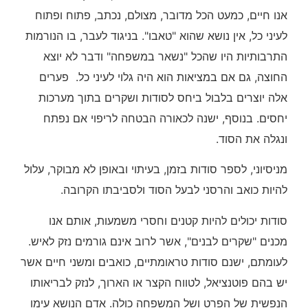
אנו חיים, כמעט הכל מדובר, מצולם, נכתב, פתוח ופתוח
לעיני כל, אין נושא שהוא "טאבו". בניגוד לעבר, בו הנורמות
התרבותיות היו שהכל "נשאר במשפחה" ודבר לא יוצא
החוצה, גם אם במציאות הוא היה גלוי לעיני כל. פערים
אלה יוצרים בלבול ביחס לסודות ושקרים בתוך מערכות
יחסים. בנוסף, ישנה לכאורה הבטחה לריפוי אם נפתח
ונגלה את הסוד.
מניסיוני, לספר סודות בזמן, בעיתוי ובאופן לא מבוקר, עלול
להיות כואב והרסני לבעל הסוד ולסביבתו הקרובה.
סודות יכולים להיות קטנים וחסרי משמעות, אותם אנו
מכנים "שקרים לבנים", אשר לרוב אינם גורמים נזק לאיש.
לעומתם, ישנם סודות טראומתיים, כואבים ומשני חיים אשר
יש בהם פוטנציאל, לטווח הקצר או הארוך, לנזק לבריאותו
הנפשית של הפרט ושל המשפחה כולה. אדם הנושא עימו