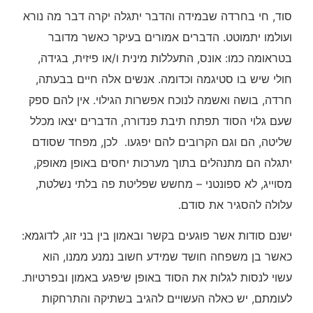
סוד, חי בחרדה שבמידה והדבר יתגלה יקרה דבר מה נורא
ועולמו יתמוטט. הדברים אמורים בעיקר כאשר מדובר
בטראומה כמו: אונס, התעללות מינית ו/או פיזית, בגידה,
חולי שיש בו סטיגמה וכדומה. אנשים אלה חיים בבעתה,
חרדה, בושה ואשמה לנוכח אפשרות הגילוי. אין להם ספק
שעם גלוי הסוד תפתח תיבת פנדורה, הדברים יצאו מכלל
שליטה, הם וגם הקרובים להם יפגעו. לכן, מפחד שסודם
יתגלה הם מתנהלים בתוך מערכות יחסים באופן מאופק,
מסוייג, לא ספונטני – מחשש שפליטת פה בלתי נשלטת,
עלולה להסגיר את סודם.
ישנם סודות אשר פוגעים בקשר ובאמון בין בני זוג, לדוגמא:
כאשר בן משפחה חושד שמידע חשוב נמנע ממנו, הוא
עשוי לנסות לגלות את הסוד באופן שיפגע באמון ובפרטיות.
לעומתם, יש כאלה העשויים להגיב בשתיקה והתרחקות