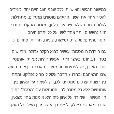
במישור הרגשי והאישיותי ככל שבני הזוג חיים יחד ולומדים
להכיר אחד את השני, הרגלים מוסווים מתגלים. מתחילות
לעלות תכונות שלא היינו ערים להן, מסכות מתקלפות ובני
הזוג נחשפים יותר אחד לשני על כל יתרונותיהם
וחסרונותיהם: נוקשות, גמישות, ציניות, חרדות, פחדים וכו'.
עם הורדת ה"מסכות" עשויה לבוא הקלה גדולה. מרגישים
בטחון רב יותר בקשר הזוגי, אפשר להיות אמיתי ואותנטי
יותר. מאידך, יש לפתיחות זו מחיר – האם זה בן או בת הזוג
שבו התאהבנו ובחרנו? הדבר עלול ליצור קונפליקט ומתח
בין רצונות וצרכים מנוגדים. לכן, יש לשמור על האיזון בין
אותנטיות ללא כל מסכה לבין התנהלות עם "מסכה" בתוך
חיי הנשואין. שמירה על איזון כזה היא אומנות בחיי נשואין,
הדבר מאפשר לא לקבל את בן הזוג כמובן מאליו כל הזמן.