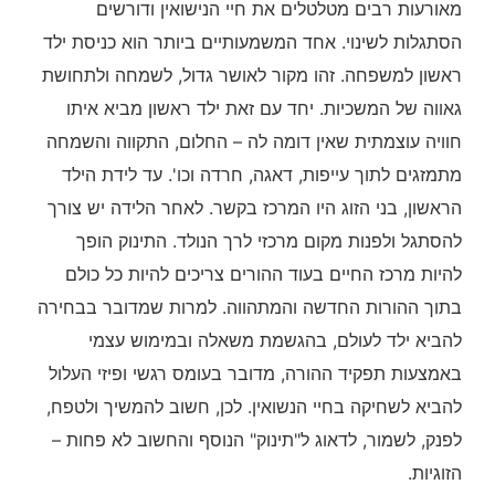
מאורעות רבים מטלטלים את חיי הנישואין ודורשים
הסתגלות לשינוי. אחד המשמעותיים ביותר הוא כניסת ילד
ראשון למשפחה. זהו מקור לאושר גדול, לשמחה ולתחושת
גאווה של המשכיות. יחד עם זאת ילד ראשון מביא איתו
חוויה עוצמתית שאין דומה לה – החלום, התקווה והשמחה
מתמזגים לתוך עייפות, דאגה, חרדה וכו'. עד לידת הילד
הראשון, בני הזוג היו המרכז בקשר. לאחר הלידה יש צורך
להסתגל ולפנות מקום מרכזי לרך הנולד. התינוק הופך
להיות מרכז החיים בעוד ההורים צריכים להיות כל כולם
בתוך ההורות החדשה והמתהווה. למרות שמדובר בבחירה
להביא ילד לעולם, בהגשמת משאלה ובמימוש עצמי
באמצעות תפקיד ההורה, מדובר בעומס רגשי ופיזי העלול
להביא לשחיקה בחיי הנשואין. לכן, חשוב להמשיך ולטפח,
לפנק, לשמור, לדאוג ל"תינוק" הנוסף והחשוב לא פחות –
הזוגיות.