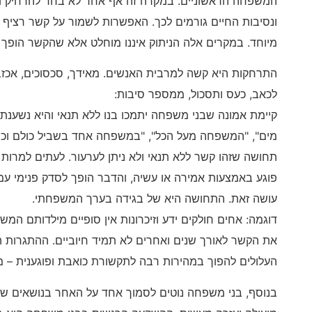
המשפחה הראשוניים. במקרה זה אף אחד לא בחר להרחיק ו
ונסיבות החיים גורמים לכך. האפשרות לשמור על קשר רציף 
מיוחד. במקרים אלה הניתוק איננו מוחלט אלא שהקשר הופך להי
התרחקות היא קשה למרבית האנשים. מאידך, סכסוכים, אכזב
לכאב, כעס ותסכול, ממספר סיבות:
קיימת אמונה שבני משפחה יתמכו בנו ללא תנאי והיא נשענת 
מים", "המשפחה מעל הכל", "במשפחה אחד בשביל כולם וכול
תחושה שזהו קשר ללא תנאי ולא ניתן לערעור. לעתים למרות
פוגע באמצעות אמירה או עשיה, והדבר הופך לסדק פנימי עמ
עושה זאת. התחושה היא של בגידה בערך המשפחתי.
דוגמה: אחים חולקים ידע וזיכרונות אין סופיים מילדותם המשו
את הקשר לאורך שנים ואחרים לא תמיד חיוביים. ההתגרות 
העלולים להפוך במהירות רבה לתקשורת כואבת ופוגענית – מ
בנוסף, בני משפחה נוטים לסמוך אחד על האחר בנושאים של