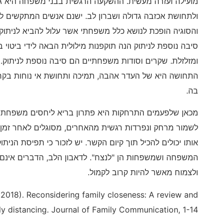
מועילה ועזרה מעשית. ההשקעה הרגשית בבני משפחה היא ג
ולתחושת אכזבה גדולה ושברון לב. ישנם אנשים המתקשים 
והסוגיה הופכת לנושא כלל משפחתי אשר עלול להביא לניתוק
סיבה נוספת לניתוק הנה תוקפנות מילולית הבאה לידי ביטוי
ומזלזלת. שקרים וסודות משפחתיים הם סיבה נוספת לניתו
התחושה היא של העדר אהבה, תמיכה ותחושת אי נוחות בק
בה.
מכאן שלפעמים התרחקות היא פתרון בריא ליחסים משפחתיי
לשמור מרחק ונפרדות רגשית מהאחרים, מסוגלים לאחר זמן ל
אותו יכולים להכיל תוך קיום הקשר. יש לזכור כי תפיסת הנית
המשפחה ושמשפחות הן "לנצח". לדאבון הלב, הדברים אינם
ולצמוח מאשר להיות קרוב לקמול.
 (2018). Reconsidering family closeness: A review and
ily distancing. Journal of Family Communication, 1-14.