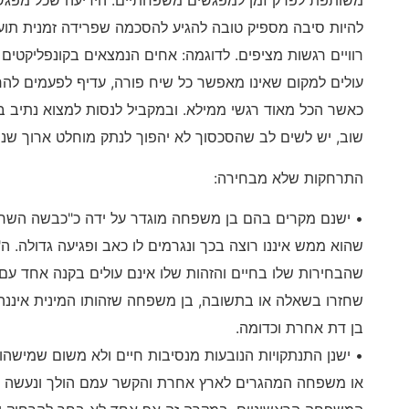
משותפת לפרק זמן למפגשים משפחתיים. הידיעה שכל מפגש 
להיות סיבה מספיק טובה להגיע להסכמה שפרידה זמנית תו
רוויים רגשות מציפים. לדוגמה: אחים הנמצאים בקונפליקטים 
עולים למקום שאינו מאפשר כל שיח פורה, עדיף לפעמים לה
כאשר הכל מאוד רגשי ממילא. ובמקביל לנסות למצוא נתיב במ
שוב, יש לשים לב שהסכסוך לא יהפוך לנתק מוחלט ארוך שנים
התרחקות שלא מבחירה:
• ישנם מקרים בהם בן משפחה מוגדר על ידה כ"כבשה השחו
שהוא ממש איננו רוצה בכך ונגרמים לו כאב ופגיעה גדולה. 
שהבחירות שלו בחיים והזהות שלו אינם עולים בקנה אחד ע
שחזרו בשאלה או בתשובה, בן משפחה שזהותו המינית איננה 
בן דת אחרת וכדומה.
• ישנן התנתקויות הנובעות מנסיבות חיים ולא משום שמיש
או משפחה המהגרים לארץ אחרת והקשר עמם הולך ונעשה דל