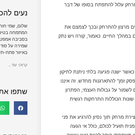
מרחק עלול להתפתח בסופו של דבר
נעים להכי
שלום, שמי חוה
ים מרצון להתרחק ובכך לצמצם את
המתמחה בטיפול 
 במהלך החיים. כאמור, קורה ויש נתק
בסביבה אמפטית
שמירה על סודי
באיזור פתח-תק
קרא/י עוד...
אשר ישנה פגיעה בלתי ניתנת לתיקון
פסק זמן" להתארגנות מחדש. זה איננו
 לשמור על גבולות העצמי, הפתרון
שתפו את
ת שונות הכוללות התרחקות רגשית
רת מרחק תוך נסיון להרגיע את פני
ת תועיל לכולם, כולל אי הגעה