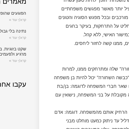
משפחתי הופך להיות טעון עשויה
מאמרים נ
עיל יותר מאשר מפגשים משפחתיים
הפוגעים שהופכ
מורכבים ובכל מפגש הסוגיה והטונים
קרא/י עוד »
חליט על התרחקות, בעיקר בחגים
נתינה בלי גבול.
ישור האישי, ללא קהל.
קרא/י עוד »
, ממנו קשה לחזור ליחסים.
שקט בזוגיות. ב
מרגיע ולפעמים
קרא/י עוד »
רה" שלה ומתרחקים ממנו, למרות
ה"כבשה השחורה" יכול להיות בן משפחה
עקבו אחר
ם שאר חברי המשפחה לדוגמה: בן/בת
מקובלת על בני המשפחה, נישואין עם
הו הרחיק אותם מהמשפחה. דוגמה: אדם
יל עד ניתוק כמעט מוחלט מבני