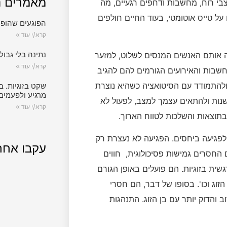
מאמרים נ
י רוח, מחשבות ודחפים רגעיים, מה
ל טייס אוטומטי, בעוד החיים חולפים
הפוגעים שהופכ
קרא/י עוד »
נתינה בלי גבול.
לה אותם האנשים המנסים לשלוט, למזער
קרא/י עוד »
מחשבות והאירועים הגורמים להם להגיב
ולהתמודד עם הסיטואציה כשהיא נוצרת
שקט בזוגיות. ב
מרגיע ולפעמים
לשנות ולהתאים עצמך למצב, לפעול לא
קרא/י עוד »
בתוצאות והשלכות לטווח הארוך.
ן לפגיעה ביחסים. הפגיעה לא נעצרת רק
עקבו אחר
החסרים גמישות פסיכולוגית, חווים
שית בזוגיות. הם פועלים באופן הגורם
 הזוג וכו'. בסופו של דבר, הם חסרי
הדוק יותר עם בן הזוג. התנהגות