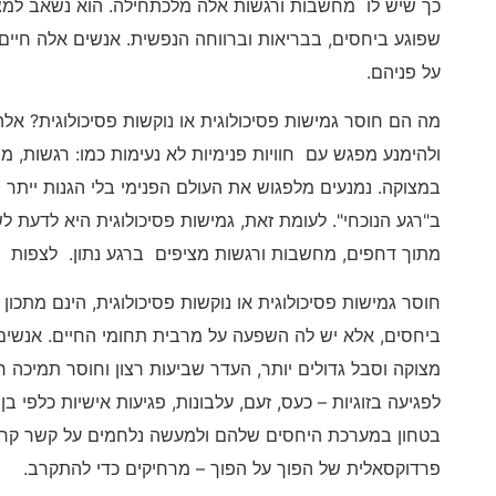
כך שיש לו מחשבות ורגשות אלה מלכתחילה. הוא נשאב למצב
שפוגע ביחסים, בבריאות וברווחה הנפשית. אנשים אלה חיים ע
על פניהם.
מה הם חוסר גמישות פסיכולוגית או נוקשות פסיכולוגית? א
ולהימנע מפגש עם חוויות פנימיות לא נעימות כמו: רגשות, 
במצוקה. נמנעים מלפגוש את העולם הפנימי בלי הגנות ייתר 
ב"רגע הנוכחי". לעומת זאת, גמישות פסיכולוגית היא לדעת 
מתוך דחפים, מחשבות ורגשות מציפים ברגע נתון. לצפות 
חוסר גמישות פסיכולוגית או נוקשות פסיכולוגית, הינם מתכו
ביחסים, אלא יש לה השפעה על מרבית תחומי החיים. אנשים 
מצוקה וסבל גדולים יותר, העדר שביעות רצון וחוסר תמיכה רג
לפגיעה בזוגיות – כעס, זעם, עלבונות, פגיעות אישיות כלפי בן
בטחון במערכת היחסים שלהם ולמעשה נלחמים על קשר קרוב ו
פרדוקסאלית של הפוך על הפוך – מרחיקים כדי להתקרב.