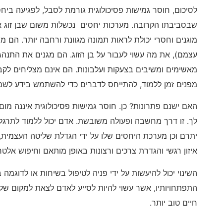
לסיכום, חוסר גמישות פסיכולוגית גורמת לסבל, לפגיעה ביח
שבסביבתו הקרובה. מערכות יחסים נכשלות משום שבן זוג אח
מוגנים וחסרי יכולת לראות תמונה מגוונת ורחבה יותר. הם מ
עצמם), את מה עשוי לעבור על בן הזוג. הם מגנים את התנהג
מאשימים ומשיבים בצעקות ועלבונות. הם אינם מצליחים לקבו
מפנים זמן ללמוד, להתייחס לדברים כדי להשתמש בידע לשם 
האם ישנם פתרונות? כן. חוסר גמישות פסיכולוגית איננה מום 
לך. זו דרך מחשבה ופעולה משובשת. אדם יכול ללמוד לתרגל 
יתרם וכן מערכת היחסים שלו על ידי הגדלת שליטה העצמית, פ
איזון רגשי והגדרת צרכים ורצונות באופן מותאם וחיפוש אלטר
התפתחויותיו, אשר עשוי להיות לסייע לאדם לצאת למקום של
חיים טוב יותר.