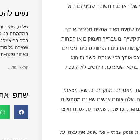
 של האדם. החשובה שביניהם היא
נעים להכי
שלום, שמי חוה
ים שמעט מאוד אנשים מכירים אותך.
המתמחה בטיפול 
קשייך ומשברייך העמוקים או הפחות
בסביבה אמפטית
שמירה על סודי
קומות הטובים והפחות טובים. מכירים
באיזור פתח-תק
קבל אותך כפי שאתה. קשר זה הוא
ה, בתנאי שמערכת היחסים לא הופכת
קרא/י עוד...
תי מאמרים ומחקרים בנושא. מצאתי
שתפו את
ת. אלה אותם אנשים שאינם מסתגלים
תנהגות ופרשנות שמשרתת לטווח הקצר
ות וספק עצמי – ואז שופט את עצמו על