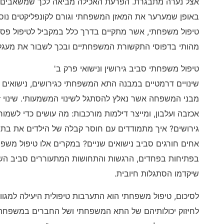
אצל נערה מתבגרת. הפרעת האכילה מביאה לכך שמשאבים ה
באופן שמערער את המאזן המשפחתי וגורם לקונפליקטים נוספי
טיפול משפחתי, אשר מתקיים בדרך כלל במקביל לטיפול פסיכ
מהותי בדפוסי התקשורת המשפחתיים ובכך לשבור את מעגל
טיפול משפחתי סביב גירושין ונישואי פרק ב'
שינויים דרמטיים במבנה התא המשפחתי כגירושים, נישואים 
מבני המשפחה אשר נאלץ להסתגל לשינוי המשמעותי. שינוי 
אכזבה ועלבון, ומייצר דילמות מורכבות: מה עושים כדי לשמור
גירושים? איך מתמודדים עם חוסר קבלה של הילדים את בת ה
אחים חורגים סביב נישואים שניים? במקרים אלו טיפול מש
בפתיחות בפחדים, הרגשות והתחושות המתעוררים סביב השינ
שיקדמו הסתגלות חיובית.
לסיכום, טיפול משפחתי הוא התערבות טיפולית היעילה למגוון 
לחיזוק יכולותיהם של התא המשפחתי ושל החברים במשפחה.