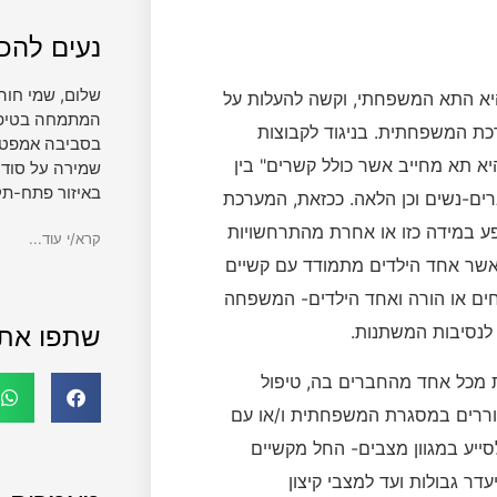
נעים להכי
שלום, שמי חוה
יא התא המשפחתי, וקשה להעלות על
המתמחה בטיפול 
ת המשפחתית. בניגוד לקבוצות
בסביבה אמפטית
א תא מחייב אשר כולל קשרים" בין
שמירה על סודי
באיזור פתח-תק
ברים-נשים וכן הלאה. ככזאת, המערכת
במידה כזו או אחרת מהתרחשויות
קרא/י עוד...
אשר אחד הילדים מתמודד עם קשיים
חים או הורה ואחד הילדים- המשפחה
לנסיבות המשתנות.
שתפו את
מכל אחד מהחברים בה, טיפול
וררים במסגרת המשפחתית ו/או עם
ייע במגוון מצבים- החל מקשיים
דר גבולות ועד למצבי קיצון