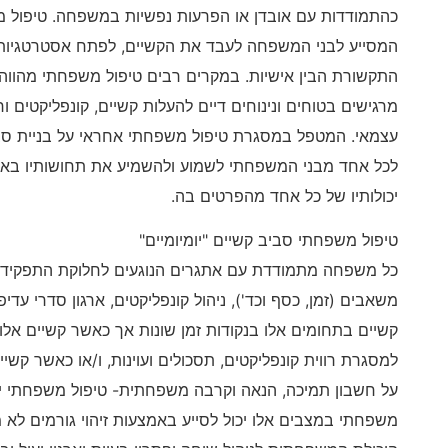
כהתמודדות עם אובדן או הפרעות נפשיות במשפחה. טיפול 
המסייע לבני המשפחה לעבד את הקשיים, לפתח אסטרטגיות הת
התקשורת הבין אישיות. במקרים רבים טיפול משפחתי מהוו
מרגישים בטוחים ונינוחים דיים להעלות קשיים, קונפליקטים ו
עצמאי. המטפל במסגרת טיפול משפחתי אחראי על בניית סביב
לכל אחד מבני המשפחתי לשמוע ולהשמיע את תחושותיו באו
יכולותיו של כל אחד מהפרטים בה.
טיפול משפחתי סביב קשיים "יומיומיים"
כל משפחה מתמודדת עם אתגרים הנוגעים לחלוקת התפקידים 
משאבים (זמן, כסף וכד'), ניהול קונפליקטים, ארגון סדרי עדי
קשיים בתחומים אלו בנקודות זמן שונות אך כאשר קשיים א
למסגרת רווית קונפליקטים, תסכולים ועוינות, ו/או כאשר קש
על חשבון תמיכה, הנאה וקרבה משפחתית- טיפול משפחתי יכו
משפחתי במצבים אלו יכול לסייע באמצעות זיהוי גורמים לא מו