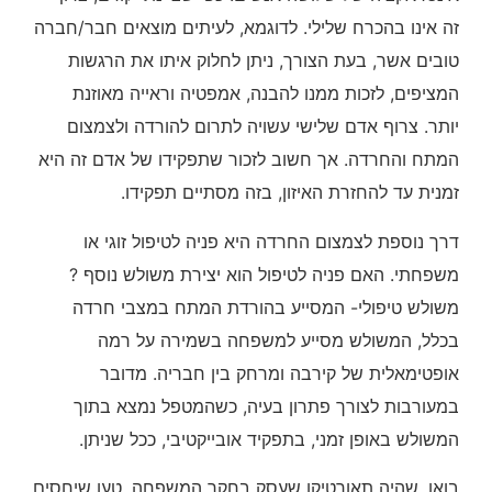
זה אינו בהכרח שלילי. לדוגמא, לעיתים מוצאים חבר/חברה
טובים אשר, בעת הצורך, ניתן לחלוק איתו את הרגשות
המציפים, לזכות ממנו להבנה, אמפטיה וראייה מאוזנת
יותר. צרוף אדם שלישי עשויה לתרום להורדה ולצמצום
המתח והחרדה. אך חשוב לזכור שתפקידו של אדם זה היא
זמנית עד להחזרת האיזון, בזה מסתיים תפקידו.
דרך נוספת לצמצום החרדה היא פניה לטיפול זוגי או
משפחתי. האם פניה לטיפול הוא יצירת משולש נוסף ?
משולש טיפולי- המסייע בהורדת המתח במצבי חרדה
בכלל, המשולש מסייע למשפחה בשמירה על רמה
אופטימאלית של קירבה ומרחק בין חבריה. מדובר
במעורבות לצורך פתרון בעיה, כשהמטפל נמצא בתוך
המשולש באופן זמני, בתפקיד אובייקטיבי, ככל שניתן.
בואן, שהיה תאורטיקן שעסק בחקר המשפחה, טען שיחסים