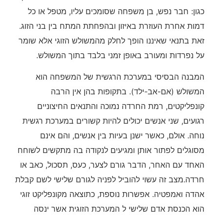
כגון: חבר נפש, בן משפחה שסומכים עליו, מטפל או כל
דמות אחרת העוזרת באיזון ובהפחתת המתח בין בני הזוג.
זאת בתנאי שאיננו הופך לחלק מהמשולש הזוגי אלא שומר
על נפרדות ומעורב באופן זמני בלבד בתוך המשולש.
המבנה הבסיסי במערכת הרגשית של המשפחה הוא
המשולש (אם-אב-ילד). בתקופות בהן אין הרבה
קונפליקטים, רמת החרדה נמוכה והתנאים החיצוניים
רגועים, שני אנשים יכולים להיות קשורים במערכת רגשית
נוחה. אולם, כאשר ישנן בעיות בין אנשים, והם אינם
מסוגלים לפתור אותן ומגיעים לנקודה בה מתקשים לשוחח
האחד עם האחר, הדבר גורם לצער, כעס, תסכול, כאב או
חרדה.מצב זה עשוי להוביל לפניה לגורם שלישי לשם קבלת
אהדה ואמפטיה. אפשרות נוספת, כתוצאה מקונפליקט זוגי
הוא הכנסת אדם שלישי ל המערכת הזוגית אשר ינסה