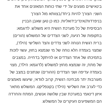
בינאישיים מונעים על ידי שתי כוחות המאזנים אחד את
השני: הצורך להיות ביחד/בצוותא מול הצורך
בניפרדות/אינדיבידואליות. כמו כן טען שאבן הבניין
הבסיסית של כל מערכת רגשית היא משולש. לדוגמא:
בתקופות של רגיעה, לשני הצדדים של המשולש (הורים)
ברית רגשית הנוחה לשני צדדים והצד השלישי (הילד),
שמצוי בעמדה הלא נוחה של מי שנמצא בחוץ, עשוי לזכות
בתמיכתו של אחד הצדדים או להיתקל בדחייה. במצבים
של מתח, זה שנמצא מחוץ למשולש (לדוגמא: הילד), מצוי
בעמדה עדיפה ושני הצדדים (ההורים) שנתונים במצב של
מעורבות יתר מבחינה רגשית, קרוב לוודאי, שיעשו מאמצים
כדי לערב את השלישי (הילד) בקונפליקט. המשולש מתאר
איזון דינאמי במערכת שבין שלושה אנשים, המתח והחרדה
הם המשפיעים העיקרים על המשולש.