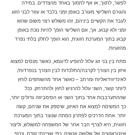
לפשר, לתווך, או אף לתמוך באחד מהצדדים. במידה
והגורם השלישי מעורב באופן זמני בלבד או עוזר לבני הזוג
לעבד את הקשיים ביניהם, זהו משולש רצוי משום שהוא
זמני ולא קבוע. אך, אם השלישי הופך להיות נוכח באופן
קבוע בתוך המערכת הזוגית, הוא הופך לחלק בלתי נפרד
מהזוגיות.
מתח בין בני זוג עלול להופיע לדוגמא, כאשר מנסים למצוא
איזון בין הצורך לקרבה/התלכדות לבין הצורך בנפרדות/
לאינדיווידואליות ומרחב – כאשר אחד מהשותפים לוחץ
ליותר קשר, השני עלול להרגיש לחוץ ולהתרחק. ככל
שההתערבבות אחד בתוך השני או הסימביוזה גדולים יותר,
כך המשימה למצוא את האיזון, שיספק את שניהם, קשה
יותר. אחת הדרכים לפתרון המתח שנוצר בתוך המערכת
הזוגית, היא לצרף חבר אחר של המשפחה למשולש, וליצור
אינטראקציה של שלושה אנשים. כפי שציינתי קודם, צרוף