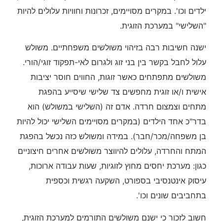
ילדים וכו'. במקרים מסויימים, זכרונות וחוויות עלולים להיות
"השלישי" במערכת הזוגית.
ישנה חשיבות רבה בזיהוי משולשים משפחתיים. משולש
עלול לחבל בקשר בין בני זוג ולגרום לאי-תפקוד זוגי/הורי.
משולשים מתפתחים כאשר זוגות, החווים חוסר יציבות
אישית ו/או זוגית מחפשים צד שלישי שיסייע בהפגת
מתחים וצמצום חרדה. אדם זה (השלישי במשולש) הוא
בדר"כ אחד הילדים (במקרים מסויימים השלישי יכול להיות
בן משפחה/מכר/חבר). במידה ומשולש כזה נכשל בהפגת
המתח והחרדה, עלולים להיווצר משולשים אחרים חיצוניים
כגון: מערכת יחסים מחוץ לזוגיות, שעות עבודה ארוכות,
עיסוק אינטנסיבי בספורט, השקעה רגשית וכספית
בתחביבים שונים וכו'.
חשוב לזכור כי ישנם משולשים התורמים למערכת הזוגית,