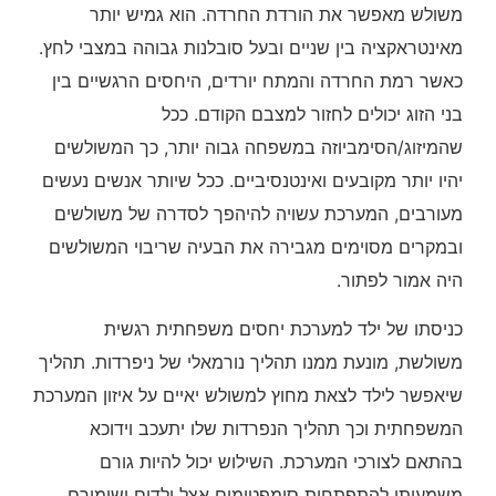
משולש מאפשר את הורדת החרדה. הוא גמיש יותר
מאינטראקציה בין שניים ובעל סובלנות גבוהה במצבי לחץ.
כאשר רמת החרדה והמתח יורדים, היחסים הרגשיים בין
בני הזוג יכולים לחזור למצבם הקודם. ככל
שהמיזוג/הסימביוזה במשפחה גבוה יותר, כך המשולשים
יהיו יותר מקובעים ואינטנסיביים. ככל שיותר אנשים נעשים
מעורבים, המערכת עשויה להיהפך לסדרה של משולשים
ובמקרים מסוימים מגבירה את הבעיה שריבוי המשולשים
היה אמור לפתור.
כניסתו של ילד למערכת יחסים משפחתית רגשית
משולשת, מונעת ממנו תהליך נורמאלי של ניפרדות. תהליך
שיאפשר לילד לצאת מחוץ למשולש יאיים על איזון המערכת
המשפחתית וכך תהליך הנפרדות שלו יתעכב וידוכא
בהתאם לצורכי המערכת. השילוש יכול להיות גורם
משמעותי להתפתחות סימפטומים אצל ילדים ושימורם.