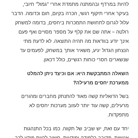
להיות במרדף ובהמתנה מתמדת אחרי "גמול" חיובי,
בעיקר אחרי תיקוף רגשי, הכרה בקיום, חום וכדומה. הדבר
עלול לגרום לתחושת התמכרות ביחסים, בדומה למשחק
רולטה – אתה שם את קלף על מספר מסויים ואף פעם
אינך יודע בוודאות מה תהיה התוצאה. לא לדעת מתי
הנצחון הגדול יגיע, משאיר אותך במשחק, לפעמים עד
שנשארים חסרי כוחות רגשיים, כולל דכאון.
השאלה המתבקשת היא: אם וכיצד ניתן להמלט
ממערכת יחסים מרעילה?
בשל הדואליות קשה מאוד להתנתק מחברים ומהורים
מרעילים, קשה עוד יותר לעזוב מערכות יחסים לא
מתפקדות.
יחד עם זאת, יש שביב של תקווה. כמו בכל התנהגות
אנושית, מדובר בלמידה ומודעות. חשוב להיות מודע לכך