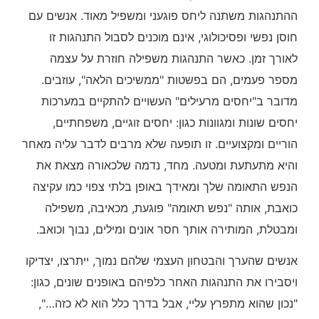
ההתנהגות משתנה ליחס פוגעני ומשפיל מאוד. אנשים עם
חוסן נפשי ופסיכולוגי, אינם מוכנים לסבול התנהגות זו
לאורך זמן. כאשר התנהגות משפילה חוזרת על עצמה
מספר פעמים, הם בפשטות "ממשיכים הלאה", עוזבים.
מדובר ב"יחסים מרעילים" העשויים להתקיים במערכות
יחסים שונות ומגוונות כגון: יחסים זוגיים, משפחתיים,
הוריים ומקצועיים. זו תופעה שלא מרבים לדבר עליה מאחר
והיא מתעתעת ומטעה. מחד, נדמה שלכאורה מצאת את
הנפש התאומה שלך ומאידך באופן בלתי צפוי כמו עקיצה
כואבת, אותה "נפש תאומה" פוגעת, מכאיבה, משפילה
ומבטלת, המותירה אותך חסר אונים ומילים, נבוך וכואב.
אנשים שהערך והבטחון העצמי שלהם נמוך, ייתרצו, יצדיקו
ויסבירו את התנהגות האחר כלפיהם באופנים שונים, כגון:
"נכון שהוא מתפרץ עליי, אבל בדרך כלל הוא לא כזה…",