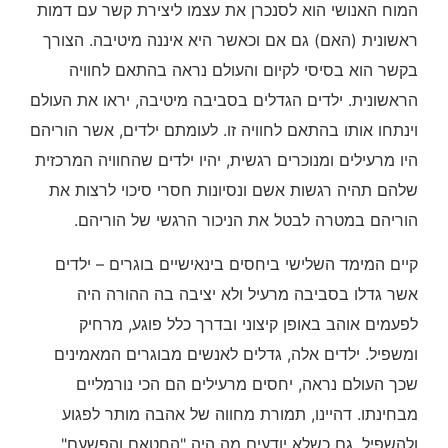
המוח האנושי הוא לסנכרן את עצמו ליצירת קשר עם דמות
ראשונית (האם) גם אם וכאשר היא איננה מיטיבה. הצורך
בקשר הוא בסיסי לקיום והעולם נראה בהתאם לחוויה
הראשונית. ילדים הגדלים בסביבה מיטיבה, יראו את העולם
וינתחו אותו בהתאם לחוויה זו. לעומתם ילדים, אשר הוריהם
היו מרעילים ומנוכרים רגשית, יהיו ילדים שהחוויה המרכזית
שלהם תהיה רגשות אשם ונסיונות חסרי סיכוי לרצות את
הוריהם במטרה לבטל את הניכור הרגשי של הוריהם.
קיים המימד השלישי ביחסים בינאישיים בוגרים – ילדים
אשר גדלו בסביבה מרעיל ולא יציבה בה ההורה היה
לפעמים אוהב באופן קיצוני ובדרך כלל פוגע, מרחיק
ומשפיל. ילדים אלה, גדלים לאנשים מבוגרים המאמינים
שכך העולם נראה, יחסים מרעילים הם הכי נורמליים
מבחינתו. דהיינו, תמורת מחווה של אהבה מותר לפגוע
ולהשפיל, גם כשלא יודעים מה היה "החטאם והפשעם".