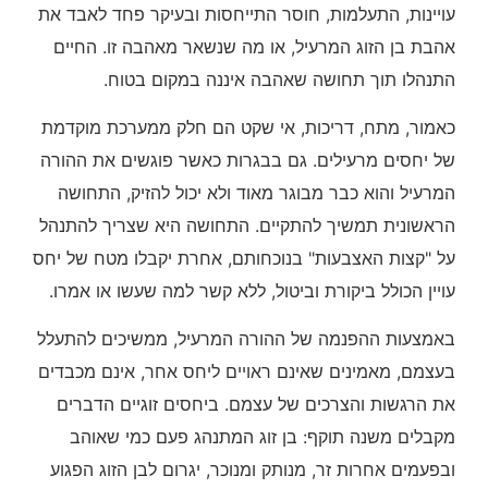
עויינות, התעלמות, חוסר התייחסות ובעיקר פחד לאבד את
אהבת בן הזוג המרעיל, או מה שנשאר מאהבה זו. החיים
התנהלו תוך תחושה שאהבה איננה במקום בטוח.
כאמור, מתח, דריכות, אי שקט הם חלק ממערכת מוקדמת
של יחסים מרעילים. גם בבגרות כאשר פוגשים את ההורה
המרעיל והוא כבר מבוגר מאוד ולא יכול להזיק, התחושה
הראשונית תמשיך להתקיים. התחושה היא שצריך להתנהל
על "קצות האצבעות" בנוכחותם, אחרת יקבלו מטח של יחס
עויין הכולל ביקורת וביטול, ללא קשר למה שעשו או אמרו.
באמצעות ההפנמה של ההורה המרעיל, ממשיכים להתעלל
בעצמם, מאמינים שאינם ראויים ליחס אחר, אינם מכבדים
את הרגשות והצרכים של עצמם. ביחסים זוגיים הדברים
מקבלים משנה תוקף: בן זוג המתנהג פעם כמי שאוהב
ובפעמים אחרות זר, מנותק ומנוכר, יגרום לבן הזוג הפגוע