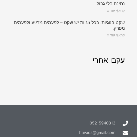
נתינה בלי גבול.
קרא/י עוד »
שקט בזוגיות. בכל זוגיות יש שקט – לפעמים מרגיע ולפעמים
מפרק.
קרא/י עוד »
עקבו אחרי
052-5940313
havaos@gmail.com