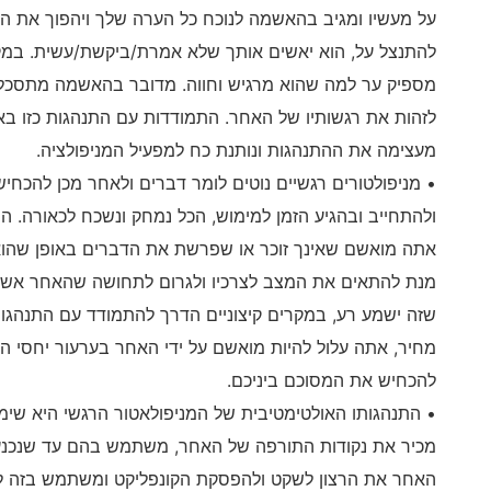
על מעשיו ומגיב בהאשמה לנוכח כל הערה שלך ויהפוך את ה
להתנצל על, הוא יאשים אותך שלא אמרת/ביקשת/עשית. במק
מספיק ער למה שהוא מרגיש וחווה. מדובר בהאשמה מתסכל
לזהות את רגשותיו של האחר. התמודדות עם התנהגות כזו בא
מעצימה את ההתנהגות ונותנת כח למפעיל המניפולציה.
• מניפולטורים רגשיים נוטים לומר דברים ולאחר מכן להכחי
ולהתחייב ובהגיע הזמן למימוש, הכל נמחק ונשכח לכאורה. הוא
אתה מואשם שאינך זוכר או שפרשת את הדברים באופן שהוא ל
מנת להתאים את המצב לצרכיו ולגרום לתחושה שהאחר אשם בכ
שזה ישמע רע, במקרים קיצוניים הדרך להתמודד עם התנהגות 
מחיר, אתה עלול להיות מואשם על ידי האחר בערעור יחסי הא
להכחיש את המסוכם ביניכם.
• התנהגותו האולטימטיבית של המניפולאטור הרגשי היא שי
מכיר את נקודות התורפה של האחר, משתמש בהם עד שנכנעים
האחר את הרצון לשקט ולהפסקת הקונפליקט ומשתמש בזה לט