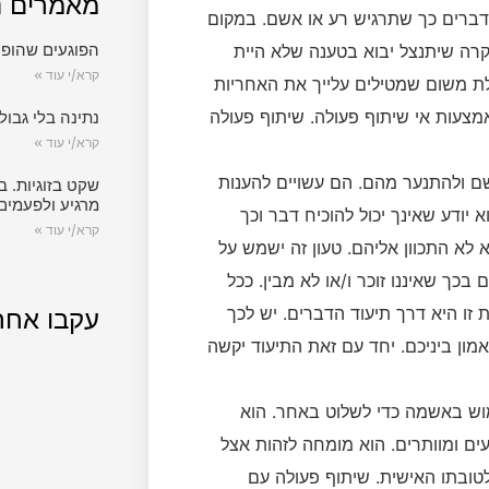
מאמרים נ
דברים כך שתרגיש רע או אשם. במקום
הפוגעים שהופכ
רה שיתנצל יבוא בטענה שלא היית
קרא/י עוד »
ת משום שמטילים עלייך את האחריות
מצעות אי שיתוף פעולה. שיתוף פעולה
נתינה בלי גבול.
קרא/י עוד »
שם ולהתנער מהם. הם עשויים להענות
שקט בזוגיות. ב
מרגיע ולפעמים
 יודע שאינך יכול להוכיח דבר וכך
קרא/י עוד »
א התכוון אליהם. טעון זה ישמש על
ך שאיננו זוכר ו/או לא מבין. ככל
זו היא דרך תיעוד הדברים. יש לכך
עקבו אחר
מון ביניכם. יחד עם זאת התיעוד יקשה
מוש באשמה כדי לשלוט באחר. הוא
 ומוותרים. הוא מומחה לזהות אצל
ובתו האישית. שיתוף פעולה עם