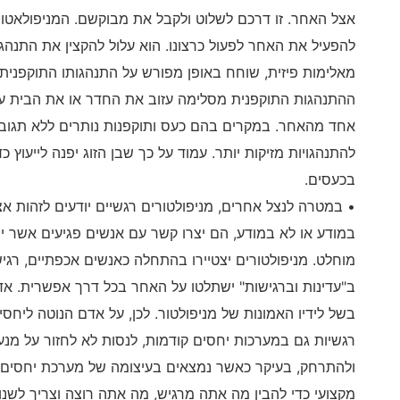
אצל האחר. זו דרכם לשלוט ולקבל את מבוקשם. המניפולאטור
להפעיל את האחר לפעול כרצונו. הוא עלול להקצין את התנהג
מאלימות פיזית, שוחח באופן מפורש על התנהגותו התוקפנית
ההתנהגות התוקפנית מסלימה עזוב את החדר או את הבית ע
אחד מהאחר. במקרים בהם כעס ותוקפנות נותרים ללא תגובה
להתנהגויות מזיקות יותר. עמוד על כך שבן הזוג יפנה לייעוץ כ
בכעסים.
• במטרה לנצל אחרים, מניפולטורים רגשיים יודעים לזהות אצ
במודע או לא במודע, הם יצרו קשר עם אנשים פגיעים אשר י
מוחלט. מניפולטורים יצטיירו בהתחלה כאנשים אכפתיים, רגיש
ב"עדינות וברגישות" ישתלטו על האחר בכל דרך אפשרית. אדם
בשל לידיו האמונות של מניפולטור. לכן, על אדם הנוטה ליחסי
רגשיות גם במערכות יחסים קודמות, לנסות לא לחזור על מנע
ולהתרחק, בעיקר כאשר נמצאים בעיצומה של מערכת יחסים תלו
מקצועי כדי להבין מה אתה מרגיש, מה אתה רוצה וצריך לשנו