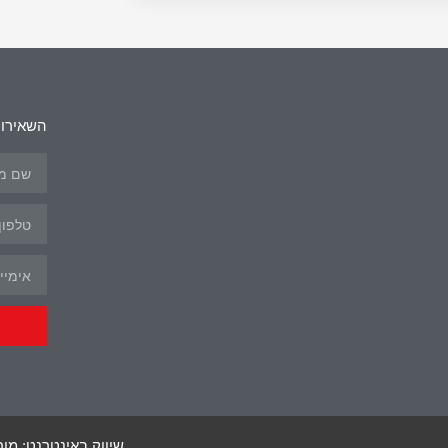
השאירו 
שיווק באינטרנט: מור