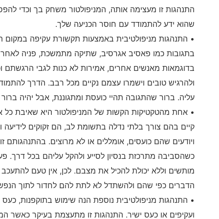
התנהגות זו מעצימה אותה, המניפולטור משחק בך וכדי להפסיק
שהוא ידע להתמודד עם חוסר הכניעה שלך.
• התנהגות מניפולטיבית באמצעות תקשורת עקיפה במקום ת
בתגובות כמו פאסיב אגרסיב, שתיקה מתמשכת, פניה לאחרים 
בדוגמאות מאנשים אחרים, אמירות לא כנות לגבי הרגשתם ו
ולהרגיש טובים וישמרו עצמם נקיים מכל רבב. הדרך להתמודד
עליה. ברור שהתגובה תהיי כועסת ומתגוננת, אבל יהיה ברור
• אחת מהטקטיקות הקשות של המניפולטור היא שאיבת כל אנר
קיים בהם צורך בלתי נדלה בתשומת לב, הם זקוקים לידיעה ו
ויודעים שהם כועסים, אומללים או לא מרוצים. בהתנהגותם זו
כשהסביבה מתרכזת בנסיון לסייע ולהקל עליהם בכל דרך. פע
מותשים וללא יכולת להכיל את מצבם. לכן, אין טעם להתעכב 
הדברים כפי שהם ולהשתדל לא לתת להם לחדור לתוך הנפש.
• התנהגות מניפולטיבית נוספת הנה שימוש בתוקפנות, כעס
ועקיפים או כעס ישיר. התנהגות זו מתעצמת בעיקר כאשר המנ