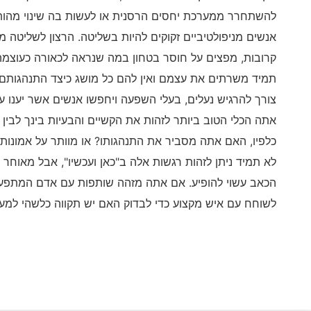
להשתחרר ממערכת יחסים הרסנית או לעשות בה שינוי מהותי
אנשים מניפולטיביים זקוקים להיות בשליטה. הרצון לשליטה מ
קרובות, מפצים על חוסר בטחון במה שנראה לכאורה כעוצמה 
תמיד משרתים את עצמם ואין להם כל מושג כיצד התנהגותם
צורך להרגיש נעלים, בעלי השפעה ויחפשו אנשים אשר יענו ע
אתה הכלי הטוב ביותר לזהות את הקשיים והבעיות בינך לבין
כלפיו, האם אתה מסביר את התנהגותו? או מוותר על אמונותי
לא תמיד ניתן לזהות רגשות אלה ב"כאן ועכשיו", אבל מאוחר
הכאב עשוי להופיע. אם אתה מזהה שותפות עם אדם המתפעל 
לשוחח עם איש מקצוע כדי לבדוק האם יש תקווה כלשהי למער