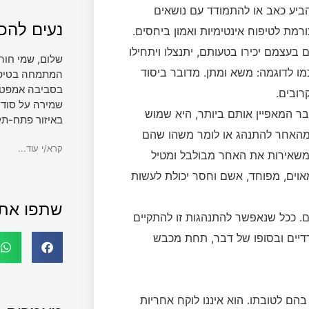
ביע כאב או להתמודד עם נושאים
נעים להכי
מת לטיפוח אינטימיות ואמון ביחסים.
 בעצמם יכירו בטעותם, יתנצלו ויתחילו
שלום, שמי חוה
מו לדוגמה: משא ומתן. מדובר ביסוד
המתמחה בטיפול 
בסביבה אמפטית
רובים.
שמירה על סודי
ר המאפיין אותם ביותר, היא שמוש
באיזור פתח-תק
וע מהאחר להתנהג או לומר משהו שהם
קרא/י עוד...
המשאירות את האחר מבולבל ומטיל
אוים, מפוחד, אשם וחסר יכולת לעשות
שתפו את
ים. ככל שנאפשר להתנהגות זו להתקיים
דדיים ובסופו של דבר, תחת מכבש
 לטובתו. הוא איננו לוקח אחריות