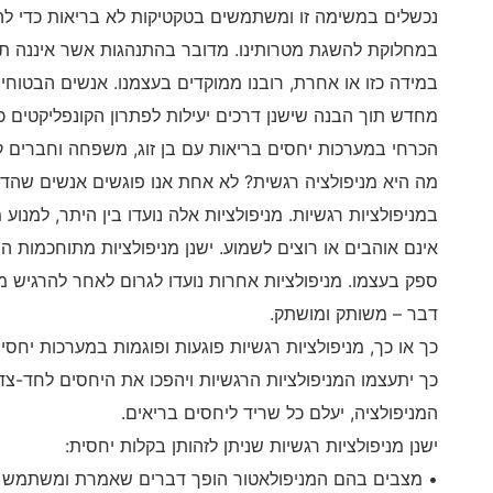
נכשלים במשימה זו ומשתמשים בטקטיקות לא בריאות כדי לה
במחלוקת להשגת מטרותינו. מדובר בהתנהגות אשר איננה תור
במידה כזו או אחרת, רובנו ממוקדים בעצמנו. אנשים הבטוחים
מחדש תוך הבנה שישנן דרכים יעילות לפתרון הקונפליקטים כ
הכרחי במערכות יחסים בריאות עם בן זוג, משפחה וחברים ק
מה היא מניפולציה רגשית? לא אחת אנו פוגשים אנשים שהדב
במניפולציות רגשיות. מניפולציות אלה נועדו בין היתר, למנ
אינם אוהבים או רוצים לשמוע. ישנן מניפולציות מתוחכמות 
ספק בעצמו. מניפולציות אחרות נועדו לגרום לאחר להרגיש מ
דבר – משותק ומושתק.
כך או כך, מניפולציות רגשיות פוגעות ופוגמות במערכות יחס
כך יתעצמו המניפולציות הרגשיות ויהפכו את היחסים לחד-צ
המניפולציה, יעלם כל שריד ליחסים בריאים.
ישנן מניפולציות רגשיות שניתן לזהותן בקלות יחסית:
• מצבים בהם המניפולאטור הופך דברים שאמרת ומשתמש בהם