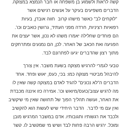
קשה לראות ולשמוע בן משפחה או חבר הנמצא במצוקה.
הדברים משפיעים בעיקר על אנשים רגישים אשר
"לוקחים לב" כאשר מישהו קרוב חווה אובדן, בעיות
רפואיות רציניות, חרדה מפני העתיד, גרושין כואבים וכו'.
הם פוחדים שחלילה יאמרו משהו לא נכון, אשר יעצים את
הפגיעה ואת הכאב של האחר. לכן, הם נמנעים ומתרחקים
מתוך רצון שהדברים יגיעו לפתרונם לבד.
טבעי לגמרי להרגיש מצוקה בשעת משבר. אין צורך
להיבהל מביטויי מצוקה כמו: בכי, כעס, יאוש ופחד. אחד
הדברים ה"לא נכונים" להגיד לאדם במצוקה קשה שאין לו
מה לרגיש עצוב/כועס/מיואש וכו'. אמירה כזו איננה מכבדת
את האחר, ועושה תהליך הפוך של תחושה שאין מי שיקשיב
ואין עם מי לדבר. הדבר היחידי שיש לעשות הוא להקשיב
ולכבד את רגשותיו ותגובותיו. אדם במשבר המרגיש מובן
ומוכל, ירגיש הרבה פחות לבד ושיש מי שמקשיב לו. קשר