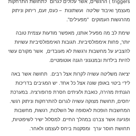
triggers ) הרגשיים, אשר עלולים לגרום לתחושת התרחקות
מעצמך ואיבוד שליטה ועשתונות – כעס, זעם, ריחוק וניתוק
מהרגשות העמוקים "מפעילים".
שימת לב מה מפעיל אותנו, מאפשר מודעות עצמית טובה
יותר, פחות אימפולסיביות. תגובות האימפולסיביות עשויות
להצביע על מחשבות ורגשות לא מעובדים, אשר מקורם עשוי
להיות בילדות ובמנגנוני הגנה אוטומטיים.
יציאה משליטה עשויה לקרות אצל רבים. תחושה אשר באה
לידי ביטוי באופן שונה אצל כל אחד. יש המגיבים בדריכות
הגנתית מהירה, כואבת ולעיתים חסרת פרופורציה. במערכת
יחסים, תחושת מצוקה עשויה לגרום להתרחקות וניתוק רגשי.
המחשבות הופכות לאסופה של השלכות, רגשות, מחשבות
ופגיעה אשר צברנו במהלך החיים. למסלול ישיר לשיפוטיות,
תחושת חוסר ערך ומסקנות ביחס לעצמנו ולאחר.