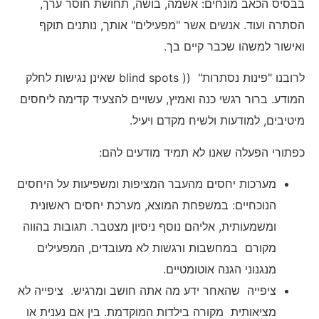
בבסיס הכאב מונחים: אשמה, בושה, תחושת חוסר ערך,
הסתרה ועוד. אנשים אשר "מפעילים" אותך, נותנים תוקף
ואישור למשהו שכבר קיים בך.
לרובנו "פינות נסתרות" (( blind spots שאינן נגישות לחלק
המודע. ברור רגשי כנה ואמיץ, עשויים להצעיד קדימה ליחסים
מיטיבים, למודעות ולשיח מקדם ויעיל.
כפתורי הפעלה שאנו לא תמיד מודעים להם:
מערכות יחסים מהעבר המציפות ומשפיעות על היחסים
הנוכחיים: במשפחת המוצא, מערכת יחסים ראשונית
ומשמעותית, אליהם נוסף ניסיון מצטבר. תגובות בהווה
מקורם במחשבות ורגשות לא מעובדים, המפעילים
מנגנוני הגנה אוטומטיים.
ציפייה שהאחר ידע מה אתה חושב ומרגיש. ציפייה לא
מציאותית מקורה בילדות המוקדמת. בין אם נענית או