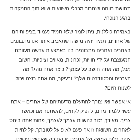
תחושת רווחה ושחרור מכבלי השוואות שווא תוך התמקדות
ברגע הנוכחי.
באמירה כוללנית, ניתן לומר שלא תמיד נעמוד בציפיותיהם
של אחרים, תמיד יהיה מישהו שתאכזב אותו. אנו מתבוננים
באחרים ואחרים מתבוננים בנו באמצעות עדשה מעוותת
המעוצבת על ידי חוויות, זכרונות, מאווים וציפיות. חשוב
מכל, מה אתה חושב על עצמך? כיצד אתה נוהג? מה
הערכים והסטנדרטים שלך? ובעיקר, מה אתה רוצה ויכול
לשנות היום?
אי אפשר ואין צורך להתעלם מדעותיהם של אחרים – אתה
עשוי ללמוד מהם, להפיק לקחים, להשתפר אם וכאשר
צריך. מאידך, זכור להשוות עצמך לעצמך, פחות אתה ביחס
לאחרים. השוואה זו אף פעם לא פועל לטובתך. קל להיות
צופה בלוח המשק של אחרים, זו הסיבה שאנשים עושים