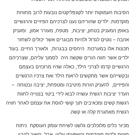
הסיבות העמוקות יותר לקונפליקטים נובעות לרוב מחוויות
מוקדמות. ילדים שהוריהם נענו לצרכיהם הפיזיים והרגשיים
באופן המעניק בטחון, יציבות, מטפח, מעורר אמון, ומעניק
אהבה – נוטים לגדול ולהיות מבוגרים אשר יכולים לשחזר
תכונות אלו במערכות היחסים בבגרות, ולאורך החיים. בעוד
ילדים אשר חווה הורים שקשה היה לסמוך עליהם, שצרכיהם
הרגשיים קדמו לצרכי הילד, כאלה שהיו מרוכזים בעצמם
ובקשייהם אשר מתקשים לראות הילד ואת צרכיו הרגשיים
והפיזיים, להעניק הורות מיטיבה ומטפחת, יציבה ובטוחה –
העדר יציבות רגשית עשויה לבוא לידי ביטוי בנטייה לחוות
רגשות קשים ומכאיבים תוך קושי לווסת את עצמם לאחר חוויה
רגשית מאתגרת קלה או קשה.
מכיור כלים מלוכלכים גלשנו לשיחת עומק העוסקת ניתוח
חוויות ילדות מוקדמות והשפעתן עלינו. אבל, חשוב להבין