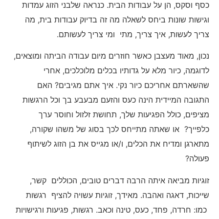
כסף וסקס, הן על עבודות הבית. כנראה שלבני הזוג עמדות
וגישות שונות ביחס לשאלה מה זה בדיוק עבודות בית, מה
צריך לעשות, איך צריך, מתי ומי צריך לעשותם.
נכון, מאוד מעצבן כאשר חוזרים מיום עבודה הביתה ומוצאים,
לדוגמה, כיור מלא על גדותיו בכלים מלוכלכים, אחרי
שהשארתם אחריכם כיור נקי. איך אתם מגיבים? האם
התגובה המיידית הינה כעס והזעם מבעבע בך וכל הרגשות
מציפים, כולל הפגיעות שלך, תחושת זלזול וחוסר ערך
כלפייך? או שאתה מתייחס לכך בסוג של משהו שקורה,
מתארגן ומדיח את הכלים, ו/או מגייס את בן הזוג לשיתוף
פעולה?
זוגיות מביאה איתה הרבה דברים טובים, הכוללים קשר,
שייכות, דאגה ואהבה. מאידך, זוגיות עשויה להציף רגשות
כמו: חרדה, פחד, כעס, טינה וכאב. רגשות, פגיעות ורגישויות