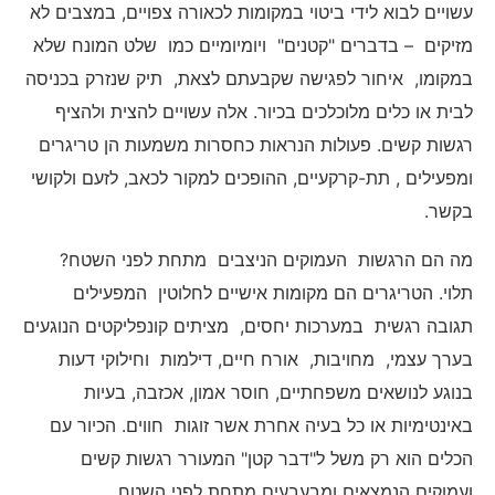
עשויים לבוא לידי ביטוי במקומות לכאורה צפויים, במצבים לא
מזיקים – בדברים "קטנים" ויומיומיים כמו שלט המונח שלא
במקומו, איחור לפגישה שקבעתם לצאת, תיק שנזרק בכניסה
לבית או כלים מלוכלכים בכיור. אלה עשויים להצית ולהציף
רגשות קשים. פעולות הנראות כחסרות משמעות הן טריגרים
ומפעילים , תת-קרקעיים, ההופכים למקור לכאב, לזעם ולקושי
בקשר.
מה הם הרגשות העמוקים הניצבים מתחת לפני השטח?
תלוי. הטריגרים הם מקומות אישיים לחלוטין המפעילים
תגובה רגשית במערכות יחסים, מציתים קונפליקטים הנוגעים
בערך עצמי, מחויבות, אורח חיים, דילמות וחילוקי דעות
בנוגע לנושאים משפחתיים, חוסר אמון, אכזבה, בעיות
באינטימיות או כל בעיה אחרת אשר זוגות חווים. הכיור עם
הכלים הוא רק משל ל"דבר קטן" המעורר רגשות קשים
ועמוקים הנמצאים ומבעבעים מתחת לפני השטח.