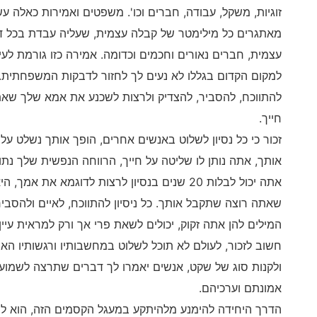
זוגיות, משקל, עבודה, חברים וכו'. משפטים ואמירות כאלה עש
מאתגרים כל מילימטר של קבלה עצמית, שעליה עבדת בכל דר
עצמית, חברים נאורים וחכמים וכדומה. אמירה כזו גורמת לעי
למקום הקדום בגללו לא נעים לך לחזור לדבקות המשפחתית. 
להתווכח, להסביר, להצדיק ולרצות לשכנע את אמא שלך שא
חייך.
זכור כי כל נסיון לשלוט באנשים אחרים, הופך אותך נשלט על 
אותך, אתה נותן לו שליטה על חייך, הרווחה הנפשית שלך נתו
אתה יכול לבלות 20 שנים בנסיון לרצות לדוגמא את 
שאתה רוצה שתקבל אותך. כל ניסיון להתווכח, לאיים ולהסבי
המילים להן אתה זקוק, יכולים לשאת פרי אך ורק למראית עיי
חשוב לזכור, לעולם לא תוכל לשלוט במחשבותיו ורגשותיו הא
ולקנות סוג של שקט, אנשים יאמרו לך דברים שתרצה לשמוע
אמונתם וערכיהם.
הדרך היחידה להימנע מלהיתקע במעגל הקסמים הזה, הוא ל