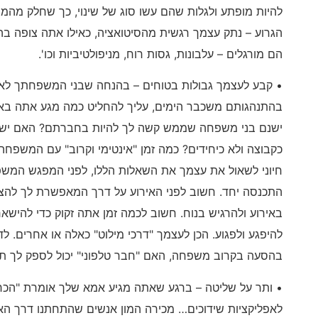
להיות מופתע ולגלות שהם עשו סוג של שינוי, כך שחלק מ
הגרוע – נתק עצמך רגשית מהסיטואציה, כאילו אתה צופה 
הם מורגלים – עלבונות, גסות רוח, מניפולטיביות וכו'.
• קבע לעצמך גבולות בטוחים – בהנחה שבני המשפחתך לא
בהתנהגותם משכבר הימים, עליך להחליט כמה מגע אתה באמ
ישנם בני משפחה שממש קשה לך להיות בחברתם? האם ישנ
כקבוצה ולא כיחידים? כמה זמן "אינטימי וקרוב" עם המשפחה
חיוני לשאול את עצמך את השאלות הללו, לפני המפגש המ
התכנסה יחד. חשוב לפני האירוע על דרך המאפשרת לך להצי
באירוע ולהרגיש בנוח. חשוב לכמה זמן אתה זקוק כדי להיש
להיפגע ולפגוע. הכן לעצמך "דרכי מילוט" כאלה או אחרים. לד
בהסעה בקרוב משפחה, האם "חבר טלפוני" יכול לספק לך תי
• ותר על שליטה – ברגע שאתה מגיע אמא שלך אומרת "הכרת
לאפליקציות שידוכים… מכירה המון אנשים שהתחתנו דרך האפלי