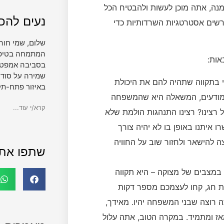
ה, אתה מוכן לעשות ולהבטיח הכל
נעים להכי
רשים אסטרטגיות השרדותיות כדי
שלום, שמי חוה
המתמחה בטיפול 
ות:
בסביבה אמפטית
שמירה על סודי
י בתקווה שתהיה להם את היכולת
באיזור פתח-תק
 מודעים, המשאלה היא שהמשפחה
קרא/י עוד...
 רצינו? רצינו התנהגות הולמת שלא
 איתנו באופן בו לא יהיה צורך
ה להישאר ולחזור שוב על החוויה
שתפו את
במצבים של מצוקה – היא תקווה
ת חג, קחו לעצמכם מספר דקות
רוצה שבני המשפחה יהיו. מאידך,
אז ומתמיד. במקרה הטוב, אתה עלול