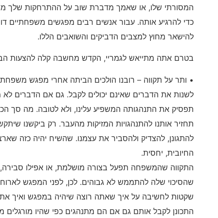
המסורתי שלו, או שאמך מדברת שוב על ההתרחקות שלך ממנ
כדי להרגיע אותה. עבור אנשים רבים מפגשים משפחתיים דו
להישאר מחוץ למצבים הדביקים והשואבים הללו.
בטרם אתה מתייאש לגמריי, הקדש מחשבה קלה להצעות הבא
• ותר על תקווה – רובנו הולכים הביתה אחרי מפגש משפחת
לשנות את הדברים שאינם יכולים לקבל. גם אם הדברים לא
תפסיק את התנהגותה המשפיע עלינו, ולא לטובה. מה סך הכל
תחזיר אותנו להתנהגויות המזיקות מהעבר. רק ביקשנו שיתקשרו
להתגונן, להצדיק ולהסביר את עצמנו. שהשיח יהיה כזה שארצ
החיובית, יחסית.
התקווה שהמשפחה תפעל בצורה מושלמת, או אפילו סבירה, 
שהסיכוי שלה להתממש לא גבוהים. לכן, לפני המפגש לארוח
שקטות לחשיבה על איך שאתה רוצה שיהיה במפגש ואיך אתה 
התכונן לקבל אותם גם אם הם מתנהגים כפי שהיו מורגלים מ