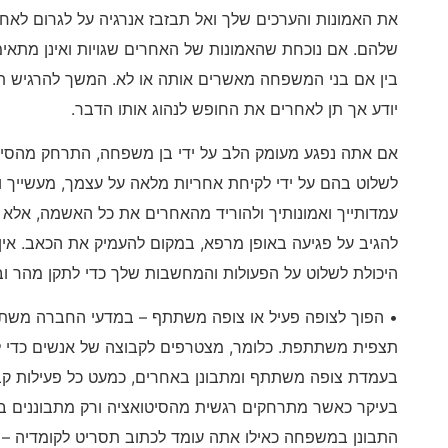
את האמונות והערכים שלך ואל תבזבז אנרגיה על לגרום לאחר
שלהם. אם נוכחת שהאמונות של האחרים שגויות ואינן מתאי
בין אם בני המשפחה מאשרים אותה או לא. המשך להרגיש 
יודע אך תן לאחרים את החופש לנהוג אותו הדבר.
אם אתה נפגע מעומק הלב על ידי בן משפחה, התרחק מהסיטו
לשלוט בהם על ידי לקיחת אחריות מלאה על עצמך, מעשייך ומ
עמדותייך ואמונותיך ולהוריד מהאחרים את כל האשמה, אלא 
להגיב על פגיעה באופן מרפא, במקום להעמיק את הכאב. אי
היכולת לשלוט על הפעולות והמחשבות שלך כדי לתקן מהר ובי
• הפוך לצופה פעיל או צופה משתתף – במדעי החברה מש
תצפית משתתפת. כלומר, מצטרפים לקבוצה של אנשים כדי ל
בעמדת צופה משתתף ומתבונן באחרים, כמעט כל פעילות קבו
בעיקר כאשר מתרחקים רגשית מהסיטואציה ורק מתבוננים ב
התבונן במשפחה כאילו אתה עומד לכתוב תסריט לקומדיה 