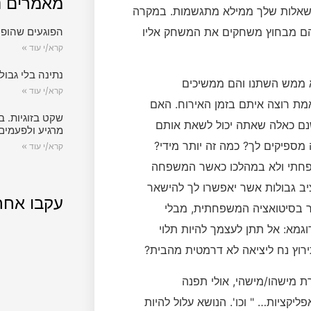
מאמרים נ
המשאלות שלך ממילא מתגשמות. במקרה
בהם מבחוץ משחקים את המשחק אליו
הפוגעים שהופכ
קרא/י עוד »
נתינה בלי גבול.
 ממש השתנו והם ממשיכים
קרא/י עוד »
ת רוצה איתם בזמן האירוח. האם
שקט בזוגיות. ב
ם כאלה שאתה יכול לשאת אותם
מרגיע ולפעמים
 מספיקים לך? כמה זה יותר מידי?
קרא/י עוד »
שפחתי ולא במהלכו כאשר המשפחה
ב גבולות אשר יאפשרו לך להישאר
עקבו אחר
אר בסיטואציה המשפחתית, מבלי
וגמא: אל תתן לעצמך להיות תלוי
רוץ נח ליציאה לא דרמטית מהבית?
 מישהו/מישהי, אולי תפנה
קציות… " וכו'. הנושא עלול להיות