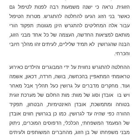
הזוגית. נראה כי ישנה משמעות רבה לפנות לטיפול גם
כאשר בני הזוג הגיעו להחלטה להתגרש. מטרות הטיפול
עבור אלה המחליטים להתגרש הינן מגוונות: תפקוד הורי
מותאם למציאות החדשה, העצמה של כל אחד מבני הזוג,
הבנה שהגרושין לא תמיד שליליים, לעיתים זהו מהלך חיובי
והכרחי.
ההחלטה להתגרש נחווית על ידי המבוגרים והילדים כאירוע
טראומתי המתאפיין בהכחשה, בושה, חרדה, דכאון, אשמה
ועוד. מחקרים מדברים על גרושין כעל תהליך אבל מאחר
ויש בו אובדן וסוג של מוות: מות החלום של מערכת זוגית
בטוחה ומתמשכת, אובדן האינטימיות, הבטחון, תפקיד
ההורה כפי שהיה עד לגרושין. כמו כן בגרושין חווים אובדן
של המעמד המשפחתי, הכלכלי, הדפוסים המוכרים, ניתוק
מבני משפחתו של בן הזוג, מהחברים המשותפים ולעיתים