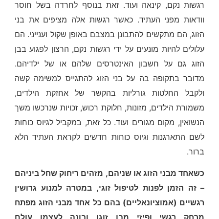
רגשות נקם, קינאה ועוד. זאת בנוסף לחרדה בשל חוסר
וודאות מפני העתיד. כאשר רגשות אלה מציפים את בני
הזוג, הם מתקשים להתבונן במצבם באופן שקול וענייני. הם
עלולים להיות מונעים על ידי רגשות נקם, הרצון לפגוע בבן
הזוג גם על חשבון האינטרסים שלהם או של ילדיהם.
מדובר בתקופה בה על בני הזוג להתגייס למשימה קשה
ולקבל החלטות גורליות בהקשר של אחזקת הילדים,
משמורת הילדים, מזונות, חלוקת רכוש, זכויות שנרכשו משך
הנשואין, מקום מגורים ועוד. כל זאת, במקביל לגיוס כוחות
לשם התארגנות וגיוס כוחות חדשים לקראת העתיד הלא
ברור.
כשאחד מבני הזוג או שניהם, מזהים ריחוק שחל ביניהם
– זה הזמן לפנות לטיפול זוגי, במטרה למנוע גרושין
רגשיים (אמוציונאליים) בהם כל אחד מבני הזוג מפתח
מרחק רגשי ופיזי מבן זוגו ובונה לעצמו עולם