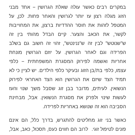
במקרים רבים כאשר עולה שאלת הגרושין – אחד מבני
הזוג מגלה רצון עז יותר לגרושין והאחר פחות. לכן, על
המטפל לזהות את חוסר ההדדיות ברצון, את המחוייבות
לקשר, את הכאב והצער. קיים הבדל מהותי בין זה
ש"שנוטש" לבין זה ש"ננינטש", זהוי זה חשוב גם בשלב
הפרידה וגם לאחר הגרושין. על יוזם הגרושין מונחת
אחריות ואשמה לפירוק המסגרת המשפחתית – כלפי
עצמו, כלפי בת/בן הזוג ובעיקר כלפי הילדים. יש לציין כי לא
תמיד הצד שיזם את הגרושין הוא הצד האחראי לפירוק
הנשואין. לעיתים, מדובר בבן זוג שסבל משך שנוי והעז
לעשות שינוי ולפרק את מסגרת הנשואין. אבל, מבחינת
הסביבה הוא זה שנושא באחריות לפרידה.
כאשר בני זוג מחליטים להתגרש, בדרך כלל, הם אינם
פונים לטיפול זוגי. לרוב הם חווים כעס, תסכול, כאב, אבל,