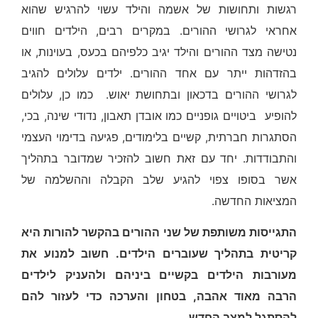
רגשות ותחושות של אשמה והילד עשוי להרגיש שהוא
אחראי לגרושי ההורים. במקרים רבים, הילדים חווים
נטישה מצד ההורים והילד יגיב כלפיהם בכעס, בעוינות, או
בהזדהות ייתר עם אחד ההורים. ילדים עלולים להגיב
לגרושי ההורים בדכאון ובתחושת יאוש. כמו כן, עלולים
להופיע ביטויים גופניים כמו אובדן תאבון, נדודי שינה, בכי,
הסתגרות חברתית, קשיים בלימודים, פגיעה בדימוי העצמי
והתבודדות. יחד עם זאת חשוב להזכיר שמדובר בתהליך
אשר בסופו צפוי להגיע שלב הקבלה וההשלמה של
המציאות החדשה.
התגייסות משותפת של שני ההורים בהקשר להורות היא
קריטית בתהליך שעוברים הילדים. חשוב למנוע את
מעורבות הילדים בקשיים ביניהם ולהעניק לילדים
הרבה מאוד אהבה, בטחון והערכה כדי לעזור להם
להסתגל למצב החדש.