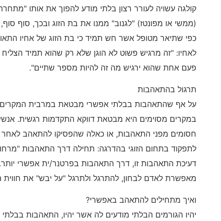
קולגה עשויה לעורר רצון בלתי מודע להפוך את אותו "מתחרה
(ממשי או מפונטז) "לגנוב" ממנו את בת הזוג ובכך, סוף סוף
כפי שתיאר מטופל אשר חש תמיד כי בת הזוג של אחיו התאו
לאחיו: "זה מרגיש פשוט לא הוגן שלא רק שהוא תמיד הצליח י
פעם אחת שהוא ירגיש מה זה להיות מספר שתיים".
תרגול בהתאהבות
על אף שהתאהבות בבלתי אפשרי מבטאת במרבית המקרים קו
במקרים מסוימים היא מבטאת דווקא התקדמות רגשית. אנשי
חסומים מפני התאהבות, או כאלה שהפסיקו להתאהב לאחר פר
לתפקוד בתחום הזוגי בהדרגה: תחילה דרך התאהבות "מרחוק
דעיכת התאהבות זו, דרך התאהבות בפרטנר/ית אפשרי יותר.
מאפשרת לאדם לבחון, להתרגל ולתרגל "על יבש" את חווית
ואיך מתחילים להתאהב באפשרי?
יהיו הגורמים הבלתי מודעים לה אשר יהיו, התאהבות בבלתי