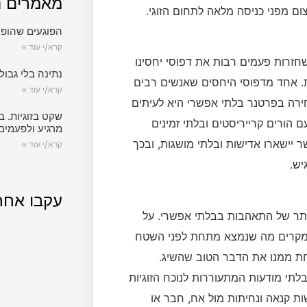
מאמרים נ
ם מפני כניסה מלאה לתחום הזוגי.
הפוגעים שהופכ
קרא/י עוד »
שחזרות פעמים רבות את דפוסי יחסינו
נתינה בלי גבול.
ת. אחד מדפוסי היחסים שאנשים רבים
קרא/י עוד »
בחירה בפרטנר בלתי אפשרי היא לעיתים
שקט בזוגיות. ב
 הורים קרייריסטים ובלתי זמינים
מרגיע ולפעמים
 יישארו אדישות ובלתי מושגות, ובכך
קרא/י עוד »
יש.
עקבו אחר
ותר של התאהבות בבלתי אפשרי. על
מקרים מה שנמצא מתחת לפני השטח
קחת ממנו את הדבר הטוב שהשיג.
לתי מודעות המתעוררות לנוכח הזוגיות
ת קנאה ונחיתות מול אח, חבר או