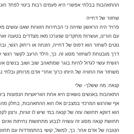
ההתאהבות בבלתי אפשרי היא פעמים רבות ביטוי לפחד העצו
שחזור של דחייה
פרויד היה הראשון שזיהה כי הבחירות הזוגיות שאנו עושים מ
עם הורינו, ועשרות מחקרים שנערכו מאז מצדדים בטענה זא
נוטים לשחזר הוא דפוס של דחייה, הזנחה או ריחוק רגשי, ו
דרך מובטחת לשחזור מסוג זה. כך, הילד הרעב לקשר רגשי עם
רגשית עשוי לגדול להיות בוגר שמתאהב שוב ושוב בנשים אשר
משחזר את החוויה של היותו כרוך אחרי אדם מרוחק ובלתי נג
קנאה: מה ששלך- שלי
התאהבות באנשים נושאים היא אחת הווריאציות הנפוצות בי
אף שהרגש המרכזי במצבים אלו הוא ההתאהבות, בחלק מה
הוא דווקא תחושה עזה של קנאה במי שיש לו זוגיות, ורצון ל
תחושת קנאה מסוג זה עשויה לנבוע מתחושות נחיתות ואיום ב
הטובה של אדם אחר. כך, למשל, קושי בהתמודדות עם תחושו