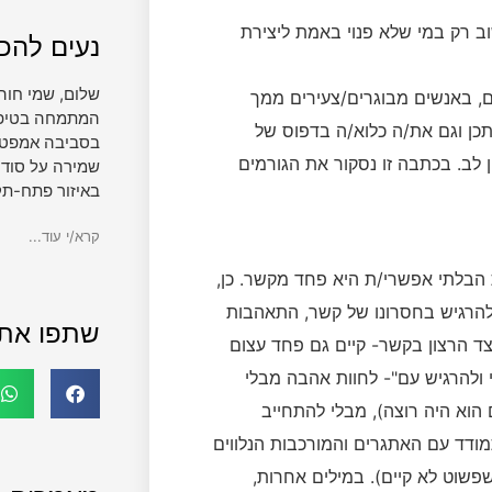
 רק במי שלא פנוי באמת ליצירת
נעים להכי
שלום, שמי חוה
ם, באנשים מבוגרים/צעירים ממך
המתמחה בטיפול 
תכן וגם את/ה כלוא/ה בדפוס של
בסביבה אמפטית
לב. בכתבה זו נסקור את הגורמים
שמירה על סודי
באיזור פתח-תק
קרא/י עוד...
הבלתי אפשרי/ת היא פחד מקשר. כן,
 להרגיש בחסרונו של קשר, התאהבות
שתפו את
ד הרצון בקשר- קיים גם פחד עצום
 ולהרגיש עם"- לחוות אהבה מבלי
 הוא היה רוצה), מבלי להתחייב
מודד עם האתגרים והמורכבות הנלווים
שפשוט לא קיים). במילים אחרות,