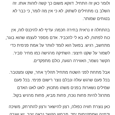
ולומר כאן זה התחיל. דווקא משום כך קשה לזהות אותו. זה
השלב בו מתחילים לשתוק. לא כי אין מה לומר, כי כבר לא
בטוחים שמותר.
בהתחלה זו נראית בחירה חכמה: עדיף לא להיכנס לזה, אין
כוח לפתוח, לא בא לי להכביד. אדם מספר לעצמו שהוא בוגר,
מתחשב, רגיש. בפועל הוא לומד לוותר על אמת פנימית כדי
לשמור על שקט חיצוני. השתיקה מרגישה כמו מחיר סביר.
הקשר נשמר, האווירה רגועה, כולם מתפקדים.
אבל מתחת לפני השטח מתחיל תהליך אחר, שקט ומצטבר.
בכל פעם שרגש עולה ונבלם נוצר רישום פנימי. בכל פעם
שמילים נשארות בפנים משהו מתכווץ. לאט לאט האדם
מתרגל להיות פחות נוכח, פחות מביא, פחות מרגיש בקול.
כאן נוצרת חוויה כפולה, רצון להישאר ורצון להתרחק, משיכה
ודחייה שמתקיימות יחד. מבחוץ הקשר נראה יציב. יש שגרה,