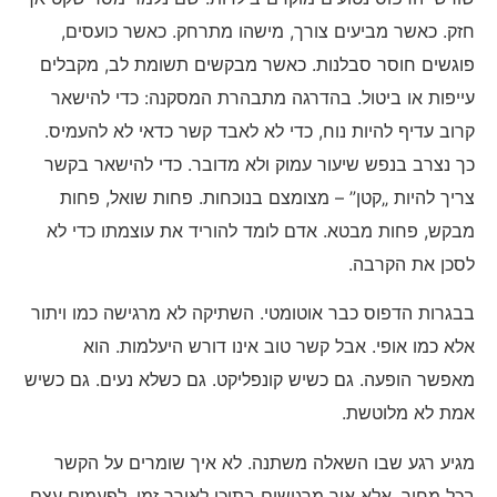
חזק. כאשר מביעים צורך, מישהו מתרחק. כאשר כועסים,
פוגשים חוסר סבלנות. כאשר מבקשים תשומת לב, מקבלים
עייפות או ביטול. בהדרגה מתבהרת המסקנה: כדי להישאר
קרוב עדיף להיות נוח, כדי לא לאבד קשר כדאי לא להעמיס.
כך נצרב בנפש שיעור עמוק ולא מדובר. כדי להישאר בקשר
צריך להיות „קטן” – מצומצם בנוכחות. פחות שואל, פחות
מבקש, פחות מבטא. אדם לומד להוריד את עוצמתו כדי לא
לסכן את הקרבה.
בבגרות הדפוס כבר אוטומטי. השתיקה לא מרגישה כמו ויתור
אלא כמו אופי. אבל קשר טוב אינו דורש היעלמות. הוא
מאפשר הופעה. גם כשיש קונפליקט. גם כשלא נעים. גם כשיש
אמת לא מלוטשת.
מגיע רגע שבו השאלה משתנה. לא איך שומרים על הקשר
בכל מחיר, אלא איך מרגישים בתוכו לאורך זמן. לפעמים עצם