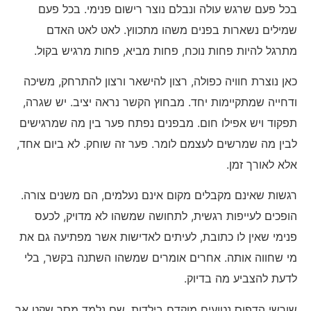
בכל פעם שרגש עולה ונבלם נוצר רישום פנימי. בכל פעם
שמילים נשארות בפנים משהו מתכווץ. לאט לאט האדם
מתרגל להיות פחות נוכח, פחות מביא, פחות מרגיש בקול.
כאן נוצרת חוויה כפולה, רצון להישאר ורצון להתרחק, משיכה
ודחייה שמתקיימות יחד. מבחוץ הקשר נראה יציב. יש שגרה,
תפקוד ויש אפילו חום. מבפנים נפתח פער בין מה שמרגישים
לבין מה שמרשים לעצמם לומר. פער זה שוחק. לא ביום אחד,
אלא לאורך זמן.
רגשות שאינם מקבלים מקום אינם נעלמים, הם משנים צורה.
הופכים לעייפות רגשית, לתחושה שמשהו לא מדויק, לכעס
פנימי שאין לו כתובת, לעיתים לאדישות אשר מפתיעה גם את
מי שחווה אותה. אחרים אומרים שמשהו השתנה בקשר, בלי
לדעת להצביע מה בדיוק.
שורשי הדפוס נטועים מוקדם בילדות. שם נלמד מסר שקט אך