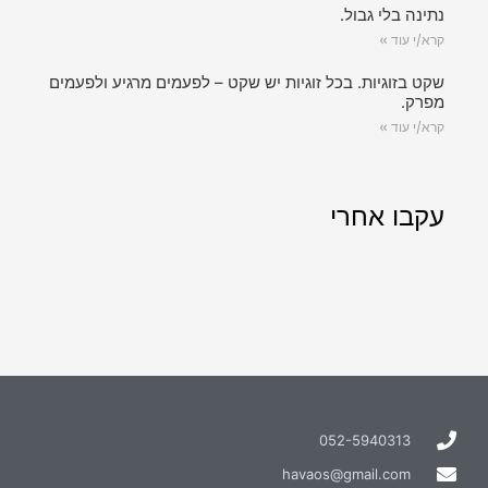
נתינה בלי גבול.
קרא/י עוד »
שקט בזוגיות. בכל זוגיות יש שקט – לפעמים מרגיע ולפעמים
מפרק.
קרא/י עוד »
עקבו אחרי
052-5940313
havaos@gmail.com