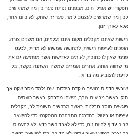
תפקוד ויש אפילו חום. מבפנים נפתח פער בין מה שמרגישים
לבין מה שמרשים לעצמם לומר. פער זה שוחק. לא ביום אחד,
אלא לאורך זמן.
רגשות שאינם מקבלים מקום אינם נעלמים, הם משנים צורה.
הופכים לעייפות רגשית, לתחושה שמשהו לא מדויק, לכעס
פנימי שאין לו כתובת, לעיתים לאדישות אשר מפתיעה גם את
מי שחווה אותה. אחרים אומרים שמשהו השתנה בקשר, בלי
לדעת להצביע מה בדיוק.
שורשי הדפוס נטועים מוקדם בילדות. שם נלמד מסר שקט אך
חזק. כאשר מביעים צורך, מישהו מתרחק. כאשר כועסים,
פוגשים חוסר סבלנות. כאשר מבקשים תשומת לב, מקבלים
עייפות או ביטול. בהדרגה מתבהרת המסקנה: כדי להישאר
קרוב עדיף להיות נוח, כדי לא לאבד קשר כדאי לא להעמיס.
כך נצרב בנפש שיעור עמוק ולא מדובר. כדי להישאר בקשר