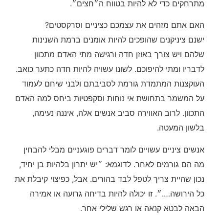
מתרחקים כדי לא להיות בטווח ה״חצים״.
האם אתם מזהים את עצמכם כציניים וסרקסטים?
ישנם ציניקנים שהופכים להיות אומנים ברמת השנינות
שלהם ויש צורך באוזן חדה ורגישה מתי האדם מתכוון
לדבריו ומתי להיפוכם. לשונו עשויה להיות חדה כתער כואב.
העוקצנות המתמדת גורמת לסביבתם ולבני שיחם לעמוד
על המשמר בתחושת אי נוחות וסקפטיות ביחס למה האדם
התכוון. לרוב האווירה סביב אנשים אלה, איננה נעימה,
בלשון המעטה.
אנשים ציניים עשויים לומר דברים פוגעניים מבלי להבחין
מה הם גורמים לאחר. לדוגמא: ״יש יתרון בלהיות בן יחיד,
נכון שהיית צריך לטפל לבד בהורים. אבל, כפיצוי קיבלת את
כל הירושה….״. זו יכולה להיות בדיחה גרועה או אמירה
הבאה לבטא קנאה או רגש שלילי אחר.