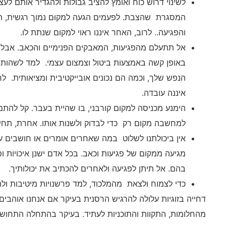
לשינוי דרוש כוח ואומץ להציב גבולות ולהגדיר אותם לע
המסגרת שהצבת. לפעמים הגעה למקום נמוך רגשית, הוא 
והפגיעה.. לרוב, האחר איננו ראוי למקום שנתת לו.
אל תתעלם מהפגיעות, המאבקים הפנימיים והכאב. אבל 
באופן קשה באמצעות ביטול וצמצום עצמי. למד לשהות 
הנפש שלך, וכמה הם נכונים אובייקטיבית ומציאותית. ל
איננה עובדה.
הימנע מכניסה למקום קורבני, בו שהיית בעבר. קל להתמכר 
למחשבה מקום רק כדי לבדוק ולשנות אותו. אחרת, תחיה
אין ביכולתנו לשלוט במה שאחרים אומרים או חושבים על
מגיעה ממקום של פגיעות וכאב. בכל אדם ישנן איכויות ו
בהם. אל תיתן לפגיעה ולאחרים להכתיב את יכולותיך.
כדי לצמוח ולצאת מהמלכוד, למד פרשנויות מיטיבות ולה
דחייה בזוגיות עלולה להרגיש הרסנית בעיקר אם אנחנו אוהבי
מהחלומות, התקוות והתוכניות לעתיד. בעיקר בהתחלה התחושה