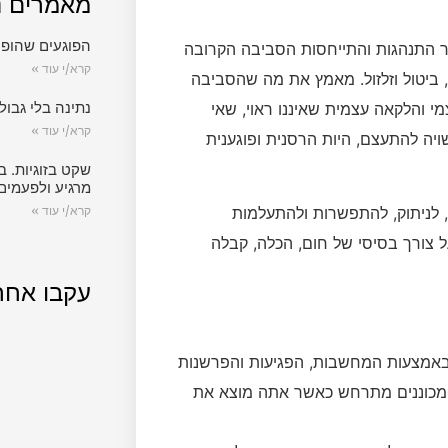
מאמרים נ
הפוגעים שהופכ
ר התנהגות והתייחסות הסביבה הקרובה
קרא/י עוד »
ביטול וזלזול. מאמץ את מה שהסביבה
נתינה בלי גבול.
י והלקאה עצמית שאיננו ראוי, שאי
קרא/י עוד »
ויה להתעצם, היות הרסנית ופוגענית
שקט בזוגיות. ב
מרגיע ולפעמים
 לניתוק, להתפשרות ולהתעלמות
קרא/י עוד »
 צורך בסיסי של חום, הכלה, קבלה
עקבו אחר
אמצעות המחשבות, הפגיעות והפרשנות
המכוננים מתרחש כאשר אתה מוצא את