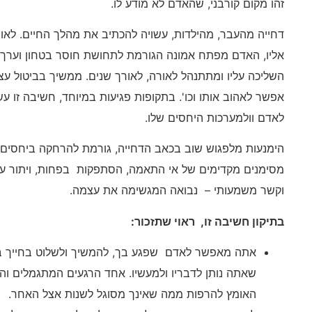
זהו מקום קורבני, שהאדם לא מודע לו.
דחייה מהעבר, מהילדות, עשויה להכתיב את מהלך החיים. לאו
אליו, האדם מפתח אמונה הגורמת לתחושת חוסר בטחון וערך, 
השליכה עליו ומתתנהל לאורה, לאורך שנים. ממשיך בביטול עצמ
אפשר לאהוב אותו וכו'. בתקופות פגיעות במיוחד, חשיבה זו עש
לאדם וולמערכות היחסים שלו.
הימנעות מלפגוש שוב בכאב הדחייה, גורמת להרחקה ביחסים,
מסימנים מקדימים של אי התאמה, הסתפקות בפחות, ויתור על
וקשר משמעותי – נבואה המגשימה את עצמה.
בתיקון חשיבה זו, ראוי שתזכור:
אתה מאפשר לאדם שפגע בך, להמשיך ולשלוט בחייך ב
שאתה נותן לדבריו ולמעשיו. אחד הרגעים המתגמלים ו
האומץ להרפות ממה שאינך מסוגל לשנות אצל האחר.