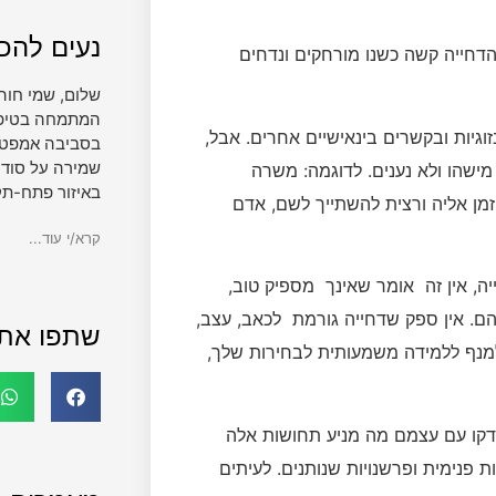
נעים להכי
 הדחייה קשה כשנו מורחקים ונדחים
שלום, שמי חוה
המתמחה בטיפול 
גיות ובקשרים בינאישיים אחרים. אבל,
בסביבה אמפטית
שמירה על סודי
ישהו ולא נענים. לדוגמה: משרה
באיזור פתח-תק
מן אליה ורצית להשתייך לשם, אדם
קרא/י עוד...
ה, אין זה אומר שאינך מספיק טוב,
ם. אין ספק שדחייה גורמת לכאב, עצב,
שתפו את
למנף ללמידה משמעותית לבחירות שלך,
דקו עם עצמם מה מניע תחושות אלה
 פנימית ופרשנויות שנותנים. לעיתים