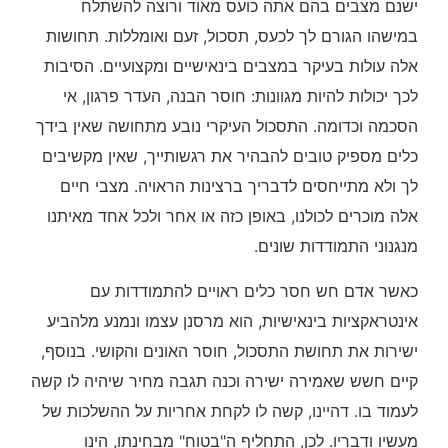
ישנם מצבים בהם אתה כועס מאוד ורוצה להשתלח
במישהו הגורם לך לכעס, תסכול, זעם ואומללות. תחושות
אלה עולות בעיקר במצבים בינאישיים ומקצועיים. הסיבות
לכך יכולות להיות מגוונות: חוסר הבנה, העדר פרגון, אי
הסכמה וכדומה. התסכול העיקרי נובע מתחושה שאין בידך
כלים מספיק טובים להבהיר את רגשותייך, שאין מקשיבים
לך ולא מתייחסים לדבריך ברצינות הראויה. מצבי חיים
אלה מוכרים לכולנו, באופן כזה או אחר ולכל אחד מאיתנו
מנגנוני התמודדות שונים.
כאשר אדם חש חסר כלים ראויים להתמודדות עם
אינטראקציות בינאישיות, הוא מרסנן עצמו ונמנע מלהביע
ישירות את תחושת התסכול, חוסר האונים והקושי. בנוסף,
קיים חשש שאמירה ישירה וכנה תגבה מחיר שיהיה לו קשה
לעמוד בו. דהיינו, קשה לו לקחת אחריות על ההשלכות של
מעשיו ודבריו. לכן, התחליף ה"בטוח" מבחינתו, הינו