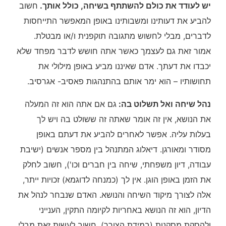
יש לעודד את כולם להשתתף בשיחה, כולל אותך.
חשוב
להביע את דעותינו ומשבותינו באופן המאפשר התייחסות
לדברים, מבלי לחשוש מתגובה תוקפנית ו/או מבטלת.
אמור זאת גם לעצמך כאשר אתה חושש לדבר מפחד שלא
יכבדו את דעתך. אדם שאיננו מביע באופן מילולי את
תחושותיו – הוא ימר אותם בהתנהגות פאסיב- אגרסיב.
נהל שיחה ואל תשלוט בה:
גם אם אתה הוא זה המעלה
את הנושא, אין זה אומר שאתה זה ששולט בה ויש לך
בעלות עליה. אפשר לאחרים להביע את דעתם באופן
מסודר ומאורגן. דיאלוג המתנהל בין מספר אנשים (ישיבת
עבודה, דיון משפחתי, שיחה בין חברים וכו'), חשוב לחלק
את הזמן באופן הוגן. אין לך (כמנחה לדוגמא) זכויות ייתר,
אלה לצורך מיקוד השיחה והנושא. האדם שנבחר לנהל את
הדיון, הוא זה הנושא באחריות לקיומה התקין, הענייני
ולהסקת מסקנות (במידת הצורך). חשוב לעשות זאת מבלי