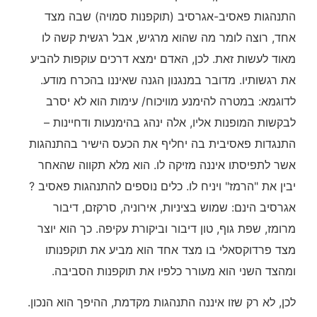
התנהגות פאסיב-אגרסיב (תוקפנות סמויה) שבה מצד
אחד, רוצה לומר מה שהוא מרגיש, אבל רגשית קשה לו
מאוד לעשות זאת. לכן, האדם ימצא דרכים עוקפות להביע
את רגשותיו. מדובר במנגנון הגנה שאיננו בהכרח מודע.
לדוגמא: במטרה להימנע מוויכוח/ עימות הוא לא יסרב
לבקשות המופנות אליו, אלה ינהג בהימנעות ודחיינות –
התנגדות פאסיבית בה יחליף את הכעס הישיר בהתנהגות
אשר לתפיסתו איננה מזיקה לו. הוא מלא תקווה שהאחר
יבין את "הרמז" ויניח לו. כלים נוספים להתנהגות פאסיב ?
אגרסיב הינם: שמוש בציניות, אירוניה, סרקזם, דיבור
מרומז, שפת גוף, טון דיבור וביקורת עקיפה. כך הוא יוצר
מצד פרדוקסאלי בו מצד אחד הוא מביע את תוקפנותו
ומהצד השני הוא מעורר כלפיו את תוקפנות הסביבה.
לכן, לא רק שזו איננה התנהגות מקדמת, ההיפך הוא הנכון.