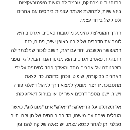
התנהגות זו מרחיקה, גורמת להימנעות מאינטראקציות
בינאישיות, לתחושת אשמה עצמית ביחסים עם אחרים
ולסוג של בידוד עצמי.
הדרך המומלצת להימנע מתגובות פאסיב-אגרסיב היא
לומר את הדברים של ליבנו באופן ישיר, פתוח, כנה
המאפשר הקשבה. יחד עם זאת, חשוב לזכור שמלכתחילה
התנהגות פאסיב אגרסיב הוא מנגנון הגנה הבא להגן מפני
תוקפנותם של אחרים מחד ומאידך פחד להיתפס על ידי
האחרים כביקורתי, שיפוטי ווכחן וכדומה. כדי לצאת
מתסבוכת זו רצוי ומומלץ למצוא דרך לניהול דיאלוג פורה
וישיר. ישנן מספר דרכים אשר יסייעו בניהול דיאלוג כזה:
אל תשתלט על הדיאלוג: "דיאלוג" אינו "מונולוג".
כאשר
מנהלים שיחה עם מישהו, מדובר ביחסים של תן וקח. הייה
סבלני ותן לאחר לבטא עצמו. יש כאלה שלוקח להם זמן