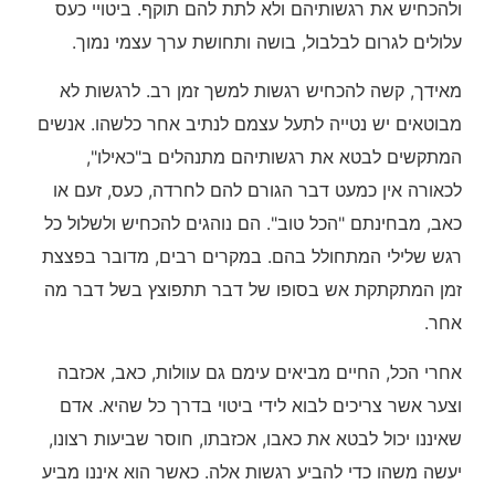
ולהכחיש את רגשותיהם ולא לתת להם תוקף. ביטויי כעס
עלולים לגרום לבלבול, בושה ותחושת ערך עצמי נמוך.
מאידך, קשה להכחיש רגשות למשך זמן רב. לרגשות לא
מבוטאים יש נטייה לתעל עצמם לנתיב אחר כלשהו. אנשים
המתקשים לבטא את רגשותיהם מתנהלים ב"כאילו",
לכאורה אין כמעט דבר הגורם להם לחרדה, כעס, זעם או
כאב, מבחינתם "הכל טוב". הם נוהגים להכחיש ולשלול כל
רגש שלילי המתחולל בהם. במקרים רבים, מדובר בפצצת
זמן המתקתקת אש בסופו של דבר תתפוצץ בשל דבר מה
אחר.
אחרי הכל, החיים מביאים עימם גם עוולות, כאב, אכזבה
וצער אשר צריכים לבוא לידי ביטוי בדרך כל שהיא. אדם
שאיננו יכול לבטא את כאבו, אכזבתו, חוסר שביעות רצונו,
יעשה משהו כדי להביע רגשות אלה. כאשר הוא איננו מביע