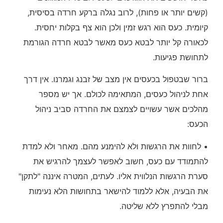
(קשים יותר או פחות), לרוב נגלה ברקע חרדה בסיסית,
קיומית. כעס הוא רגש זמין ולכן הוא צף בקלות יחסית.
לכאורה קל יותר לבטא כעס מאשר לבטא חרדה הגורמת
לתחושת פגיעות.
ברור שבטפול בכעסים אין מצב של זבנג וגמרנו. אין דרך
אחת לניהול כעסים, המתאימה לכולם. אך יש מספר
מהלכים אשר עשויים לצמצם את החרדה סביב ניהול
הכעס:
• לחוות את הרגשות ולא להימנע מהם. מאחר ולא למדת
להתמודד עם כעס, חשוב לאפשר לעצמך להרגיש את
סערת הרגשות הנלווית אליו. לעתים, המטרה איננה "לתקן"
את הבעיה, אלא ללמוד להישאר בתחושות הלא נעימות
מבלי להתפרץ ללא שליטה.