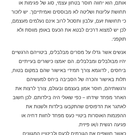
אותם, הוא יחווה חוסר בטחון עצמי, סוג של פגימות או
תחושת עליונות ושליטה לא מבוססים ואמיתייםך. יש לזכור
כי תחושות זעם, עלבון ותסכול לרוב אינם נעלמים מעצמם,
לכן יש למצוא דרכים לבטא את הכעס באופן מווסת ולא
תוקפני.
אנשים אשר גדלו על מסרים מבלבלים, ביטוייהם הרגשיים
יהיו מבולבלים ומבלבלים. הם יאמצו כישורים בעייתיים
ביחסים , לדוגמא צורך תמידי באישור שהם במקום בטוח,
תלות באישור והכרה של הסביבה ביחס למעשיהם
ורגשותיהם, חוסר אמון בעצמם ובעולם, צורך לרצות את
האחר מפחד שידחו – כפי שאולי היה בילדותם. לכן חשוב
לאתגר את הדפוסים שהתקבעו בילדות ולשנות את
ההפנמות האוסרות ביטויי כעס מפחד לחוות דחיה או
פגיעה רגשית ו/או פיזית.
כאשר חושפים את הגורמים לכעס ולביטוייו המגוונים