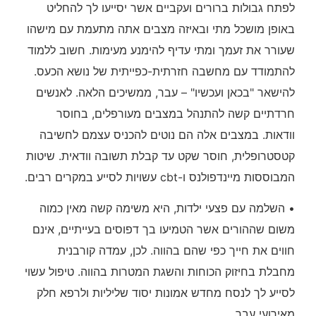
לפתח גבולות ברורים ועקביים אשר יסייעו לך להחליט
באופן מושכל מתי ובאיזה מצבים אתה מתעמת עם מישהו
שעורר את זעמך ומתי עדיף להימנע מעימות. חשוב ללמוד
להתמודד עם מחשבה חזרתית-כפייתית של נושא הכעס.
להישאר "בכאן ועכשיו" – עבר, ממשיכים הלאה. לאנשים
חרדתיים קשה להתנהל במצבים מעורפלים, בחוסר
וודאות. במצבים אלה הם נוטים להכניס עצמם לחשיבה
קטסטרופלית, חוסר שקט עד קבלת תשובה וודאית. שיטות
המבוססות מיינדפולנס ו-cbt עשויות לסייע במקרים רבים.
• השלמה עם פצעי ילדות, היא משימה קשה מאין כמוה
משום שההורים אשר הטמיעו בך דפוסים בעייתיים, אינם
חווים את חייך כפי שהם בהווה. לכן, עמדה קורבנית
מחבלת בחיזוק הכוחות והשגת המטרות בהווה. טיפול עשוי
לסייע לך לנסח מחדש אמונות יסוד שליליות ולרפא חלק
מאירועי עבר.