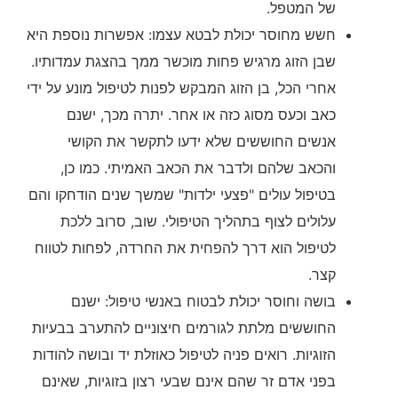
של המטפל.
חשש מחוסר יכולת לבטא עצמו: אפשרות נוספת היא
שבן הזוג מרגיש פחות מוכשר ממך בהצגת עמדותיו.
אחרי הכל, בן הזוג המבקש לפנות לטיפול מונע על ידי
כאב וכעס מסוג כזה או אחר. יתרה מכך, ישנם
אנשים החוששים שלא ידעו לתקשר את הקושי
והכאב שלהם ולדבר את הכאב האמיתי. כמו כן,
בטיפול עולים "פצעי ילדות" שמשך שנים הודחקו והם
עלולים לצוף בתהליך הטיפולי. שוב, סרוב ללכת
לטיפול הוא דרך להפחית את החרדה, לפחות לטווח
קצר.
בושה וחוסר יכולת לבטוח באנשי טיפול: ישנם
החוששים מלתת לגורמים חיצוניים להתערב בבעיות
הזוגיות. רואים פניה לטיפול כאוזלת יד ובושה להודות
בפני אדם זר שהם אינם שבעי רצון בזוגיות, שאינם