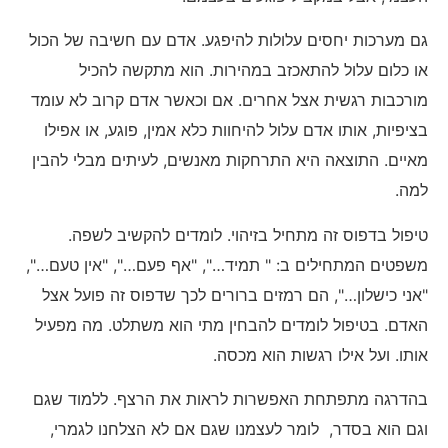
גם מערכות יחסים עלולות להיפגע. אדם עם חשיבה של הכול
או כלום עלול להתאכזב במהירות. הוא מתקשה להכיל
מורכבות רגשית אצל אחרים. אם וכאשר אדם קרוב לא עומד
בציפיות, אותו אדם עלול להיחוות כלא אמין, פוגע, או אפילו
מאיים. התוצאה היא התרחקות מאנשים, לעיתים מבלי להבין
למה.
טיפול בדפוס זה מתחיל בזיהוי. לומדים להקשיב לשפה.
משפטים המתחילים ב: " תמיד…", "אף פעם…", "אין טעם…",
"אני כישלון…", הם רמזים ברורים לכך שדפוס זה פועל אצל
האדם. בטיפול לומדים להבחין מתי הוא משתלט. מה מפעיל
אותו. ועל אילו רגשות הוא מכסה.
בהדרגה מתפתחת האפשרות לראות את הרצף. ללמוד שגם
וגם הוא בסדר, לומר לעצמנו שגם אם לא הצלחנו לגמרי,