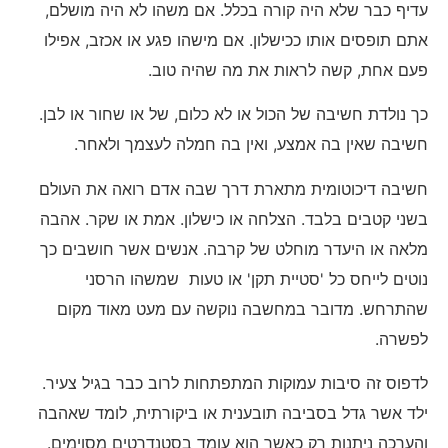
עדיף כבר שלא היה קורה בכלל. אם משהו לא היה מושלם,
אתם תופסים אותו ככישלון. אם מישהו פגע או אכזב, אפילו
פעם אחת, קשה לראות את מה שהיה טוב.
כך נולדת חשיבה של הכול או לא כלום, של או שחור או לבן.
חשיבה שאין בה אמצע, ואין בה חמלה לעצמך ולאחר.
חשיבה דיכוטומית מתארת דרך שבה אדם רואה את העולם
בשני קטבים בלבד. הצלחה או כישלון. אמת או שקר. אהבה
מלאה או היעדר מוחלט של קרבה. אנשים אשר חושבים כך
נוטים לייחס כל 'סטיית תקן' או טעות שמשהו הרסני
שהתרחש. מדובר במחשבה נוקשה עם מעט מאוד מקום
לפשרה.
לדפוס זה סיבות עמוקות המתפתחות לרוב כבר בגיל צעיר.
ילד אשר גדל בסביבה תובענית או ביקורתית, לומד שאהבה
והערכה ניתנות רק כאשר הוא עומד בסטנדרטים מסוימים.