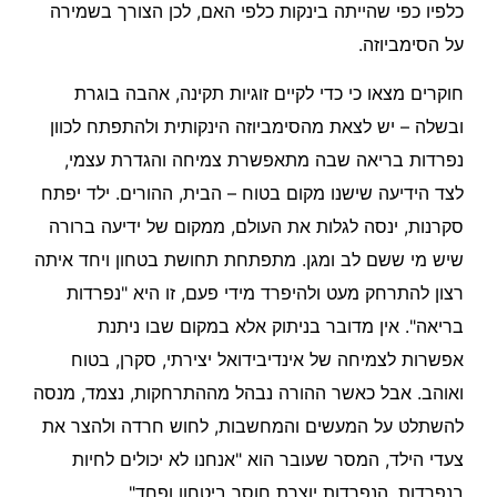
כלפיו כפי שהייתה בינקות כלפי האם, לכן הצורך בשמירה
על הסימביוזה.
חוקרים מצאו כי כדי לקיים זוגיות תקינה, אהבה בוגרת
ובשלה – יש לצאת מהסימביוזה הינקותית ולהתפתח לכוון
נפרדות בריאה שבה מתאפשרת צמיחה והגדרת עצמי,
לצד הידיעה שישנו מקום בטוח – הבית, ההורים. ילד יפתח
סקרנות, ינסה לגלות את העולם, ממקום של ידיעה ברורה
שיש מי ששם לב ומגן. מתפתחת תחושת בטחון ויחד איתה
רצון להתרחק מעט ולהיפרד מידי פעם, זו היא "נפרדות
בריאה". אין מדובר בניתוק אלא במקום שבו ניתנת
אפשרות לצמיחה של אינדיבידואל יצירתי, סקרן, בטוח
ואוהב. אבל כאשר ההורה נבהל מההתרחקות, נצמד, מנסה
להשתלט על המעשים והמחשבות, לחוש חרדה ולהצר את
צעדי הילד, המסר שעובר הוא "אנחנו לא יכולים לחיות
בנפרדות. הנפרדות יוצרת חוסר ביטחון ופחד".