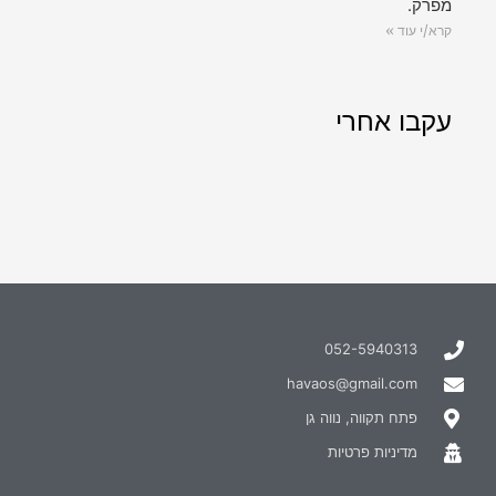
מפרק.
קרא/י עוד »
עקבו אחרי
052-5940313
havaos@gmail.com
פתח תקווה, נווה גן
מדיניות פרטיות