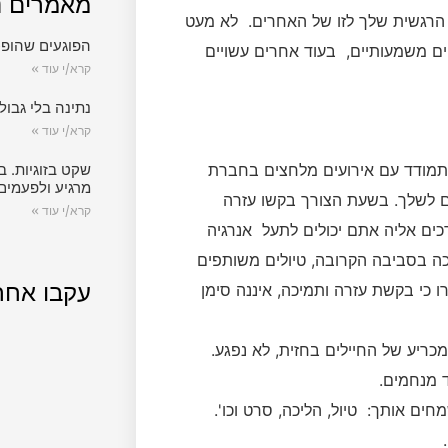
מאמרים נ
 הרגשית שלך לזו של האחרים. לא מעט
הפוגעים שהופכ
ם משמעותיים, בעוד אחרים עשויים
קרא/י עוד »
נתינה בלי גבול.
קרא/י עוד »
התמודד עם אירועים מלחצים בחברת
שקט בזוגיות. ב
מרגיע ולפעמים
ם לשלך. בשעת הצורך בקשו עזרה
קרא/י עוד »
ים אליה אתם יכולים לתעל אנרגיה
מיכה בסביבה הקרובה, טיולים משותפים
עקבו אחר
 כי בקשת עזרה ותמיכה, איננה סימן
ריע של החיילים בחזית, לא נפגע.
ד מנחמים.
ים אותך: טיול, הליכה, סרט וכו'.