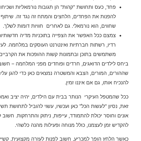
פחד, כעס ותחושת "קהות" הן תגובות נורמאליות ושכיחו
להפנות את הפחדים, הלחצים והמתח זה נגד זה. שיתוף 
שחווים, הוא נורמאלי. גם לאחרים חוויות דומות לשלך.
צמצם ככל האפשר את הצפייה בתוכניות מדיה חדשותיות.
רדיו, רשתות חברתיות ואינטרנט העוסקים במלחמה. לעיתי
משתמשים בתוכן ובתמונות קשות ההופכות את הקרביים
ביחס לילדים הדואגים, חרדים ופוחדים מפני המלחמה – חשוב
שההורים, המורים, הצבא והמשטרה נמצאים כאן כדי להגן עליה
להנכיח אותו, גם אם איננו זמין.
ככל שהמטפל העיקרי הנותר בבית עם הילדים, יהיה יציב ואמפא
זאת, נסיון "לעשות הכל" כאן ועכשיו, עשוי להוביל לתחושת תש
אונים וחוסר יכולת להתמודד, עייפות, ניתוק והתרחקות. חשוב
להקדיש זמן לעצמנו, כולל מנוחה ופעילות מהנה כלשהי.
כאשר הלחץ הופך למכריע, חשוב לפנות לעזרה מקצועית. קשיי