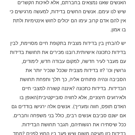
האנשים שאנו נמצאים בחברתם, אלא לאיכות הקשרים
שיש לנו עימם. אנשים החשים בדידות, למעשה מרגישים כי
אין להם אדם קרוב עימו הם יכולים לחוש אינטימיות ולתת
בו אמון.
יש להבחין בין בדידות מצבית בתקופת חיים מסויימת, לבין
בדידות כתכונה אישיותית.רובנו מכירים את תחושת בדידות
עם מעבר לעיר חדשה, למקום עבודה חדש, לימודים,
גרושין וכו' ?זו בדידות מצבית שככל שנכיר יותר את
הסביבה ונהיה פתוחים אליה, כך תלך ותפחת תחושת
הבדידות. בדידות כתכונה ?איננה קשורה למצבי חיים
ולאירועים חיצוניים, אלא לחוויה סובייקטיבית(האופן בו
האדם תופס, חווה ומעריך). אנשים אלה ירגישו בודדים גם
אם ישנם סביבם אנשים רבים, כולל בני משפחה וחברים.
ככל שיסתירו את רגשותיהם, תגבר תחושת הבדידות.
בדידות כזו מעיקה משום שיש פער בין החוץ לפנים ?מחד