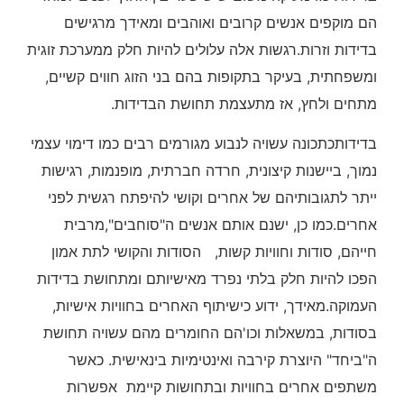
הם מוקפים אנשים קרובים ואוהבים ומאידך מרגישים
בדידות וזרות.רגשות אלה עלולים להיות חלק ממערכת זוגית
ומשפחתית, בעיקר בתקופות בהם בני הזוג חווים קשיים,
מתחים ולחץ, אז מתעצמת תחושת הבדידות.
בדידותכתכונה עשויה לנבוע מגורמים רבים כמו דימוי עצמי
נמוך, ביישנות קיצונית, חרדה חברתית, מופנמות, רגישות
ייתר לתגובותיהם של אחרים וקושי להיפתח רגשית לפני
אחרים.כמו כן, ישנם אותם אנשים ה"סוחבים",מרבית
חייהם, סודות וחוויות קשות, הסודות והקושי לתת אמון
הפכו להיות חלק בלתי נפרד מאישיותם ומתחושת בדידות
העמוקה.מאידך, ידוע כישיתוף האחרים בחוויות אישיות,
בסודות, במשאלות וכו'הם החומרים מהם עשויה תחושת
ה"ביחד" היוצרת קירבה ואינטימיות בינאישית. כאשר
משתפים אחרים בחוויות ובתחושות קיימת אפשרות