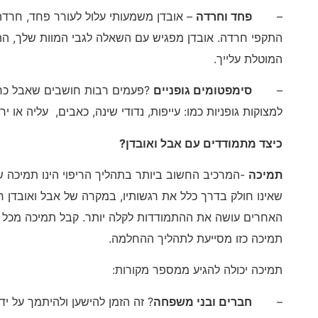
–
פחד וחרדה
– אובדן משמעותי עלול לעורר פחד, חרדה, 
התקפי חרדה. אובדן מפגיש עם השאלה לגבי המוות שלך, הה
המוטלת עלייך.
–
סימפטומים גופניים
?פעמים רבות חושבים שאבל כרו
למצוקות גופניות כמו: עייפות, נדודי שינה, כאבים, עליה או
כיצד מתמודדים עם אבל ואובדן?
תמיכה
-המרכיב החשוב ביותר בתהליך הריפוי הינו תמיכה 
שאינו חולק בדרך כלל את רגשותיו, במקרה של אבל ואובדן ח
האחרים עושה את ההתמודדות לקלה יותר. קבל תמיכה מכל מ
תמיכה כזו מסייעת לתהליך ההחלמה.
תמיכה יכולה להגיע ממספר מקורות:
–
חברים ובני משפחה
? זה הזמן להישען ולהיתמך על יד