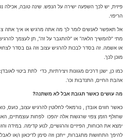
פיזית, יש לכך השפעה ישירה על הנפש. שינה טובה, אכילה נכ
הריפוי.
אל תאפשר לאנשים לומר לך מה אתה מרגיש או איך אתה צריך
מתי "להמשיך הלאה" או "להתגבר על זה", תן לעצמך להרגי
או אשמה. זה בסדר לבכות להרגיש עצוב וזה גם בסדר לצחו
מוכן לכך.
כמו כן, ישנן דרכים מגוונות ויצירתיות, כדי לתת ביטוי לאוב
אהבת החיים, התנדבות וכו'.
מה עושים כאשר תגובת אבל לא משתנה?
כאשר חווים אובדן , נורמאלי לחלוטין להרגיש עצוב, כועס, כו
שחולף הזמן צפוי שרגשות אלה יהפכו לפחות עוצמתיים, האו
ימצא את הכוחות, הפיזיים והרגשיים, לנוע קדימה. במידה וה
להיפך התחושות מתגברות, ייתכן וזה סימן לדיכאון ו/או לאבל פ