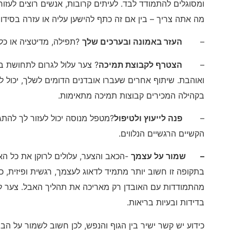
ומסוגלים להתמודד לבד. לעיתים קרובות, אנשים רוצים לעזור
מה אתה צריך – בין אם זה כתף להישען עליה או עזרה בסידור
–
העזר באמונה ובערכים שלך
?תפילה, מדיטציה או כל
–
הצטרף לקבוצת תמיכה
? צער עלול לגרום לתחושת ב
ואוהבת. שיתוף אחרים שעברו אובדנים הדומים לשלך, יכול לעז
בקהילה המכירים קבוצות תמיכה מתאימות.
–
פנה לייעוץ ולטיפול
?מטפל מנוסה יכול לעזור לך להת
הקשיים הרגשיים הנלווים.
– שמור על עצמך
-הכאב והצער, עלולים לרוקן את כל האנר
בתקופה זו חשוב יותר מתמיד לדאוג לעצמך, רגשית ופיזית, כ
מהתמודדות עם האובדן רק מאריכה את תהליך האבל. צער לא 
בדידות ובעיות בריאות.
כידוע יש קשר ישיר בין הגוף והנפש, לכן חשוב לשמור על הב