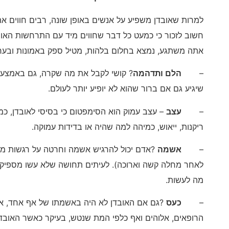
למרות שאובדן משפיע על אנשים באופן שונה, רבים חווים 
חשוב לזכור כי כמעט כל דבר שחווים מיד עם התרחשות האובדן
אתה משתגע, נמצא בחלום בלהות, מטיל ספק באמונות ובערכי
–
הלם ותדהמה
? קושי לקבל את מה שקרה, גם באמצעו
שיגיע גם אם ברור שהוא לא יופיע יותר לעולם.
–
עצב
– עצב עמוק הוא הסימפטום כי בסיסי לאובדן, כמו
ריקנות, ייאוש, כמיהה למה שהיה או בדידות עמוקה.
–
אשמה
?אדם יכול להרגיש אשמה וחרטה על רגשות מס
לאחר מחלה קשה וארוכה). לעיתים תחושה שלא עשו מספיק כ
מה לעשות.
–
כעס
?גם אם האובדן לא היה באשמתו של אף אחד, אדם
הרופאים, אלוהים ואף כלפי המת שנטש, בעיקר כאשר האובדן