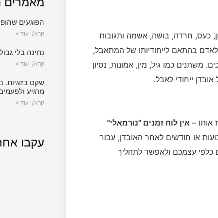
מאמרים נ
הפוגעים שהופכ
קרא/י עוד »
ון, כעס, חרדה, בושה, אשמה ותגובות
 לאדם בהתאם לייחודיותו של המתאבל,
נתינה בלי גבול.
ם. משתנים כמו גיל, מין, אמונות, נסיון
קרא/י עוד »
ובדן ייחודי לאבל.
שקט בזוגיות. ב
מרגיע ולפעמים
קרא/י עוד »
 אותו –
אין לוח זמנים "נורמאלי"
ועות או חודשים לאחר האובדן, עבור
עקבו אחר
ם כלפי עצמכם ולאפשר לתהליך