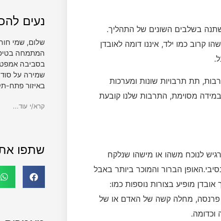
נעים להכי
משתנה בשלבים השונים של התהליך.
שלום, שמי חוה
ו קרוב כמו ילד, איננו דומה לאובדן
המתמחה בטיפול 
.
בסביבה אמפטית
שמירה על סודי
רבות, תת תרבויות שונות ומערכות
באיזור פתח-תק
במידה מסוימת, התרבות שלנו קובעת
קרא/י עוד...
שתפו את
גיש לנוכח משהו או מישהו שנלקח
סיבי.האופן הברור והמוכר ביותר באבל
אובדן מופיע בצורות נוספות כמו:
ר פרנסה, מחלה קשה של האדם או של
וכדומה.