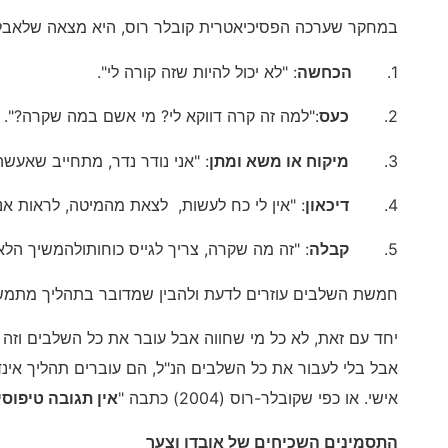
במחקר שערכה הפסיכיאטרית קובלר רוס, היא מצאה שלאבל
1.
הכחשה
: "לא יכול להיות שזה קורה לי".
2.
כעס
:"למה זה קרה דווקא לי? מי אשם במה שקרה?".
3.
מיקוח או משא ומתן
: "אני נודר נדר, מתחייב שאעש
4.
דיכאון
: "אין לי כח לעשות, לצאת מהמיטה, לראות אנשי
5.
קבלה
: "זה מה שקרה, צריך לגייס כוחותולהמשיך הלא
חמשת השלבים עוזרים לדעת ולהבין שמדובר בתהליך מתמשך 
יחד עם זאת, לא כל מי שחווה אבל עובר את כל השלבים וזה
אבל בלי לעבור את כל השלבים הנ"ל, הם עוברים תהליך אינד
אישי. או כפי שקובלר-רוס (2004) כתבה "
אין תגובה טיפוסי
התסמינים השכיחים של אובדן וצער