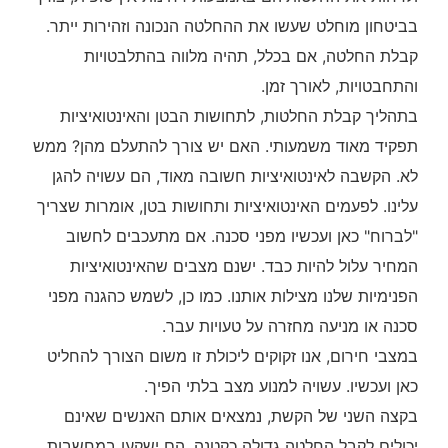
בביטחון מוחלט שעשו את ההחלטה הנכונה וזהירות ייתר.
קבלת החלטה, אם בכלל, תהיה מלווה בהתלבטויות
והתחבטויות, לאורך זמן.
בתהליך קבלת החלטות, לתחושות הבטן והאינטואיציות
תפקיד מאוד משמעותי. האם יש צורך להתעלם מהן? ממש
לא. הקשבה לאינטואיציות חשובה מאוד, הם עשויה להגן
עלינו. לפעמים האינטואיציות ותחושות בטן, אומרות שצריך
"לברוח" כאן ועכשיו מפני סכנה. אם מתעכבים לחשוב
המחיר עלול להיות כבד. ישנם מצבים שהאינטואיציות
הפנימיות שלנו מצילות אותנו. כמו כן, לשמש כהגנה מפני
סכנה או מניעה מחזרה על טעויות עבר.
במצבי חירום, אנו זקוקים ליכולת זו משום הצורך להחליט
כאן ועכשיו. עשויה למנוע מצב בלתי הפיך.
בקצה השני של הקשת, נמצאים אותם האנשים שאינם
יכולים לקבל החלטה גדולה כקטנה. הם ישקעו במחשבות