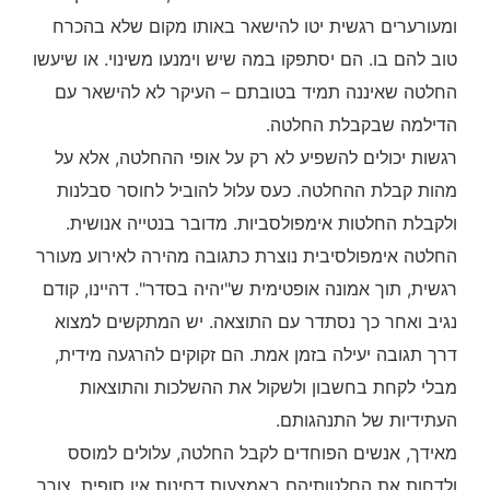
ומעורערים רגשית יטו להישאר באותו מקום שלא בהכרח
טוב להם בו. הם יסתפקו במה שיש וימנעו משינוי. או שיעשו
החלטה שאיננה תמיד בטובתם – העיקר לא להישאר עם
הדילמה שבקבלת החלטה.
רגשות יכולים להשפיע לא רק על אופי ההחלטה, אלא על
מהות קבלת ההחלטה. כעס עלול להוביל לחוסר סבלנות
ולקבלת החלטות אימפולסביות. מדובר בנטייה אנושית.
החלטה אימפולסיבית נוצרת כתגובה מהירה לאירוע מעורר
רגשית, תוך אמונה אופטימית ש"יהיה בסדר". דהיינו, קודם
נגיב ואחר כך נסתדר עם התוצאה. יש המתקשים למצוא
דרך תגובה יעילה בזמן אמת. הם זקוקים להרגעה מידית,
מבלי לקחת בחשבון ולשקול את ההשלכות והתוצאות
העתידיות של התנהגותם.
מאידך, אנשים הפוחדים לקבל החלטה, עלולים למוסס
ולדחות את החלטותיהם באמצעות דחינות אין סופית, צורך