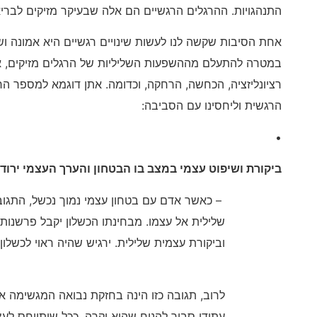
התנהגויות. ההרגלים הרגשיים הם אלה שבעיקר מזיקים לבריאו
אחת הסיבות שקשה לנו לעשות שינויים רגשיים היא אמונה ו
במטרה להתעלם מההשפעות השליליות של הרגלים מזיקים, אד
רציונליזציה, הכחשה, הרחקה, וכדומה. אתן דוגמא למספר הר
הרגשית וליחסינו עם הסביבה:
•
ביקורת ושיפוט עצמי במצב בו הבטחון והערך העצמי ירוד
– כאשר אדם עם בטחון עצמי נמוך נכשל, התגוב
שלילית אל עצמו. מבחינתו הכשלון יקבל פרשנו
וביקורת עצמית שלילית. ירגיש שהיה ראוי לכשלון.
לרוב, תגובה כזו הינה בחזקת נבואה המגשימה א
עתידי סביר להניח שהוא יקרה. ככל שיתייחס לעצ