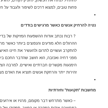
פחות טובים, למצוא דרכים לשיפור ולעבוד על חיז
•
נטיה להרחיק אנשים כאשר מרגישים בודדים
? רבות נכתב אודות ההשפעות המזיקות של בדיד
ההרגלים הלא מודעים והנפוצים ביותר כאשר מר
להתקרב ועשויים לתרום ולהעשיר את חיינו האיש
מפני דחיה ואכזבה, הוא חושב שהדבר החכם ביותר
הימנעות מקשרים חברתיים ואישיים. למרבה הצע
זהירות ייתר והרחקת אנשים תוציא את האדם מבד
•
מחשבות "תקועות" וחזרתיות
– כאשר מתרחש דבר מקומם, מרגיז או אירועים 
במחשבה אודות המקרה או המצב. תפקידן של מח