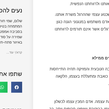
תנו ולרווחתנו הנפשית.
נעים להכי
שכנוע עצמי שההרגל משרת אותנו.
שלום, שמי חוה
ם משתמש במנגנוני הגנה כגון:
המתמחה בטיפול 
גלים אשר אינם תורמים לרווחתנו
בסביבה אמפטית
שמירה על סודי
באיזור פתח-תק
קרא/י עוד...
ים ממילא
ה הטבעית והמזיקה תהיה התייחסות
שתפו את
ת כואבת ומתעללת בעצמו, הלקאה
ת עצמה. אדם המכין עצמו לכשלון
מו בביקורת ושיפוט חריפים יותר, כך