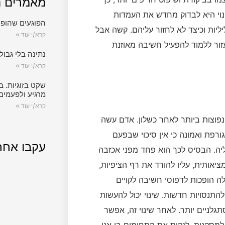
מאמרים נ
נוי היא לבדוק מחדש את העמדות
הפוגעים שהופכ
יות וכיצד לא לחזור עליהם. קשה אבל
קרא/י עוד »
זור ללמוד להפעיל חשיבה מאוזנת
נתינה בלי גבול.
קרא/י עוד »
שקט בזוגיות. ב
מרגיע ולפעמים
קרא/י עוד »
פוצות ביותר לאחר כשלון. אדם עשה
ורפת ואמונה כי אין סיכוי שבפעם
עקבו אחר
ה. הבסיס לכך הוא פחד מפני אכזבה
ציאותית, עליו להורד את רף הציפיות,
לה הופכות לדפוסי חשיבה לקויים
התנסויות חדשות. שינוי יכול להעשות
לניים יותר. לאחר שינוי זה, אפשר
למסקנות, לזהות את התחומים בו אנו