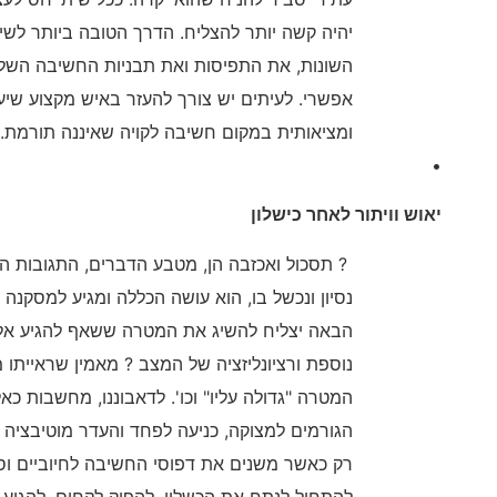
יהיה קשה יותר להצליח. הדרך הטובה ביותר לשי
השונות, את התפיסות ואת תבניות החשיבה השליל
אפשרי. לעיתים יש צורך להעזר באיש מקצוע שיע
ומציאותית במקום חשיבה לקויה שאיננה תורמת.
•
יאוש וויתור לאחר כישלון
? תסכול ואכזבה הן, מטבע הדברים, התגובות הנ
נסיון ונכשל בו, הוא עושה הכללה ומגיע למסקנה ג
הבאה יצליח להשיג את המטרה ששאף להגיע אלי
נוספת ורציונליזציה של המצב ? מאמין שראייתו מ
המטרה "גדולה עליו" וכו'. לדאבוננו, מחשבות כא
הגורמים למצוקה, כניעה לפחד והעדר מוטיבציה ל
רק כאשר משנים את דפוסי החשיבה לחיוביים וסתג
להתחיל לנתח את הכשלון, להפיק לקחים, להגיע 