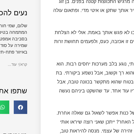
מרגיש התכווצות קטנה בפנים. בן זוג
 אותך שתקן או איטי מדי. ופתאום עולה
נעים להכי
שלום, שמי חוה
המתמחה בטיפול 
ו לא פגש אותך באמת. אולי לא הצלחת
בסביבה אמפטית
ם זו אכזבה, כעס, ולפעמים תחושת זרות
שמירה על סודי
באיזור פתח-תק
תי, נוגע בלב מערכות יחסים רבות. הוא
קרא/י עוד...
שהוא רך וקשוב, אבל נשמע ביקורתי. בת
בטוח שהוא מתקשר בכוונה טובה, אבל
שתפו את
ריו עוד אחד. עד שהשקט ביניהם נעשה
של כנות אפשר לשאול גם שאלה אחרת.
האחר? ייתכן שאני רוצה שיראו אותי
זהירה של עצמי. מנסה להיראות טוב,