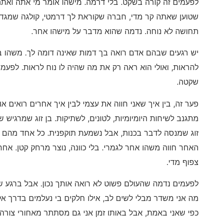
לפעמים זה קורה בשקט. בלי דרמה. מישהו אומר מי אתה ואתה 
שטוען שאתה קר מדי, חברה שקוראת לך דרמטי, קולגה שמגדיר
תחושה לא נוחה. נדמה שהוא מדבר על מישהו אחר.
יש רגעים שבהם אדם רואה בך דמות שאינה דומה לך. משהו ב
להראות, ואולי הוא ראה רק את מה שהיה לו נוח לראות. לפעמי
שקטה.
פער זה, בין איך שאני חווה את עצמי לבין איך אחרים רואים או
מתגנב לשיחות היומיומיות, לטונים, לשתיקות. בן זוג שמרגיש 
זוג שמנסה לדבר בכנות, אבל נשמעת תוקפנית. כל אחד מהם 
האחר חווה משהו אחר לגמרי. בלי כוונה, נוצר מרחק קטן. אח
צפוף מדי.
לפעמים נדמה שהעולם פשוט לא רואה אותך נכון. אבל ברגע 
מה אני משדר מבלי לשים לב, אילו חלקים בי נעלמים בדרך אל 
כפי שאני באמת, אבל באותו זמן אני גם מסתתר מאחורי צורה 