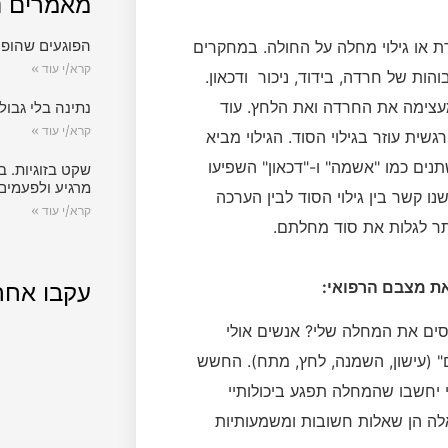
מאמרים נ
הפוגעים שהופכ
 או גילוי מחלה על החולה. במחקרים
קרא/י עוד »
ות של חרדה, בידוד, ניכור ודכאון.
מעצימה את החרדה ואת הלחץ. עוד
נתינה בלי גבול.
קרא/י עוד »
שית עוזר בגילוי הסוד. הגילוי מביא
נחמה ומסיר עול מהמטופל (Chaina, 1991). משתנים כמו "אשמה" ו-"דכאון" השפיעו
שקט בזוגיות. ב
מרגיע ולפעמים
ו קשר בין גילוי הסוד לבין הערכה
קרא/י עוד »
תר לגלות את סוד מחלתם.
ת מצבם הרפואי:
עקבו אחר
פסים את המחלה שלי? אנשים אולי
" (עישון, השמנה, לחץ, מתח). החשש
 יחשבו שהמחלה תפגע ביכולותיי
אלה הן שאלות חשובות ומשמעותיות