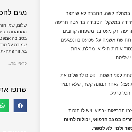
נעים להכי
 במחלה קשה. החברה לא שיתפה
רידה במשקל הסבירה בדיאטה חריפה
שלום, שמי חוה
ריפה ורק מעט בני משפחה קרובים
המתמחה בטיפול 
בסביבה אמפטית
ה תחושת אשמה על שכועסים ונפגעים
שמירה על סודי
וד אודות חולי או מחלה. אחת
באיזור פתח-תק
 שליטה.
קרא/י עוד...
חת לפני השטח, נוטים להשלים את
נות אצל האחר תמונה קשה, שלא תמיד
שתפו את
כל כרגיל.
 הבריאותי-רפואי ויש לו הזכות
רים במצב הרפואי, יכולות להיות
פר ולמי לא לספר.