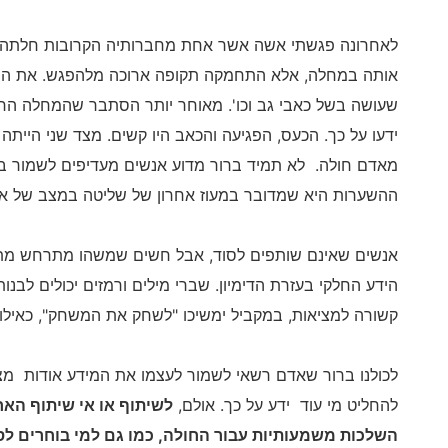
לאחרונה פגשתי אשה אשר אחת מחברותיה הקרובות חלתה
אותה במחלה, אלא התחמקה תקופה ארוכה מלהפגש. את הי
שעושה בשל כאבי גב וכו'. מאוחר יותר הסתבר שהמחלה הח
ידעו על כך. הכעס, הפגיעה והכאב היו קשים. מצד שני היית
מאדם חולה. לא תמיד ברור מדוע אנשים מעדיפים לשמור בס
ההשערות היא שמדובר במעוז אחרון של שליטה במצב של אי
אנשים שאינם שותפים לסוד, אבל חשים שמשהו מתרחש מת
הידע החלקי בעזרת הדימיון. שברי מילים ורמזים יכולים לב
קשורה למציאות, במקביל ימשיכו "לשחק את המשחק", כאילו ה
לכולנו ברור שאדם רשאי לשמור לעצמו את המידע אודות מצבו
להחליט מי עוד ידע על כך. אולם,
לשיתוף או אי שיתוף האח
השלכות משמעותיות עבור החולה, כמו גם למי בוחרים לס