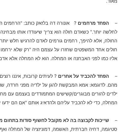
מאוד.
–
הפחד מרחמים
? אונורה דה בלזאק כותב: "הרחמים הו
לחלשה יותר." כשאדם חולה הוא צריך שיעודדו אותו מבחינה
החולה, אלא להיפך, רחמים גורמים לאדם להרגיש חלש יותר, 
חולים אחד המשפטים שחזרו על עצמם היה "רק שלא ירחמו ע
אליו כמו לפני האבחנה או המחלה. הוא לא המחלה אלא אדם
–
הפחד להכביד על אחרים
? לעיתים קרובות, איננו רוצ
מהם. לדוגמא: אמא המבקשת להגן על ילדיה מפני חרדה, ש
ילדים להורים מבוגרים/קשישים המתמודדים בעצמם עם מחלות
המחלה, כדי לא להכביד עליהם ולהדאיג אותם "אם הם ידעו ז
–
שייכות לקבוצה בה לא מקובל לחשוף סודות בתחום מח
סטיגמה, דחיה חברתית, האשמה, דמוניזציה של המחלה ואף 