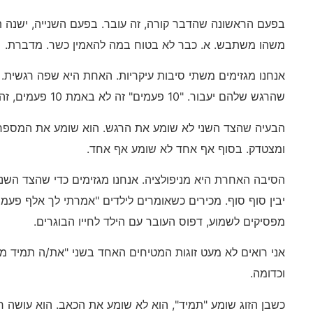
בפעם הראשונה שהדבר קורה, זה עובר. בפעם השנייה, ישנה ת
משהו משתבש. א. כבר לא בטוח במה להאמין כשר. מדברת.
אנחנו מגזימים משתי סיבות עיקריות. האחת היא שפה רגשית.
שהרגש שלהם יעבור. "10 פעמים" זה לא באמת 10 פעמים, זה "הרגשתי לבד, מודאג, מתוסכל".
הבעיה שהצד השני לא שומע את הרגש. הוא שומע את המספר,
ומצטדק. בסוף אף אחד לא שומע אף אחד.
הסיבה האחרת היא מניפולציה. אנחנו מגזימים כדי שהצד השני י
יבין סוף סוף. מכירים כשאומרים לילדים "אמרתי לך אלף פע
מפסיקים לשמוע, דפוס העובר עם הילד לחייו הבוגרים.
אני רואים לא מעט זוגות המטיחים האחד בשני "את/ה תמיד מ
וכדומה.
כשבן הזוג שומע "תמיד", הוא לא שומע את הכאב. הוא עושה ח