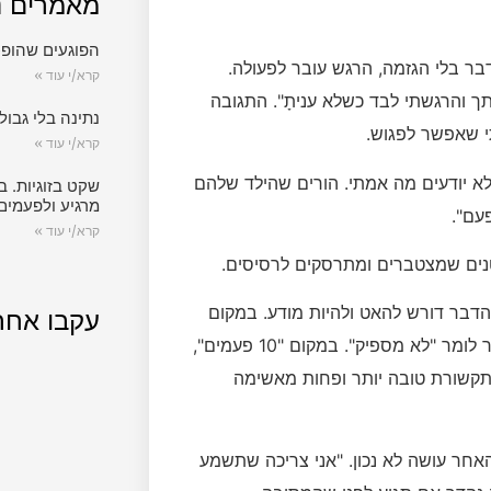
מאמרים נ
הפוגעים שהופכ
ר בלי הגזמה, הרגש עובר לפעולה.
קרא/י עוד »
יתי להשיג אותך והרגשתי לבד כשלא עניתָ". התגובה
נתינה בלי גבול.
י שאפשר לפגוש.
קרא/י עוד »
לא יודעים מה אמתי. הורים שהילד שלהם
שקט בזוגיות. ב
מרגיע ולפעמים
עם".
קרא/י עוד »
טנים שמצטברים ומתרסקים לרסיסים.
 הדבר דורש להאט ולהיות מודע. במקום
עקבו אחר
"תמיד", אפשר לומר "הרבה פעמים". במקום "אף פעם", אפשר לומר "לא מספיק". במקום "10 פעמים",
 תקשורת טובה יותר ופחות מאשימה
אחר עושה לא נכון. "אני צריכה שתשמע