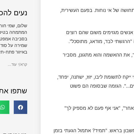
חושה של אי נוחות. בפעם העשירית,
נעים להכי
שלום, שמי חוה
המתמחה בטיפול 
 אנשים מגזימים משום שהם רוצים
בסביבה אמפטית
שמירה על סודי
באיזור פתח-תק
 את ההאשמה והוא מתגונן, מסביר
קרא/י עוד...
יקח לתשומת ליבו, יזוז, ישתנה, יפחד,
מים…". הגזמה שבסופה הם פשוט
שתפו את
אחר", "אני אף פעם לא מספיק לך"
שבון בראש. "תמיד? אתמול הגעתי בזמן