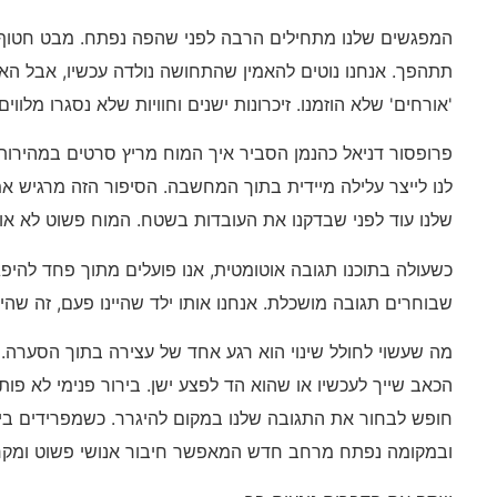
המפגשים שלנו מתחילים הרבה לפני שהפה נפתח. מבט חטוף א
תתהפך. אנחנו נוטים להאמין שהתחושה נולדה עכשיו, אבל ה
'אורחים' שלא הוזמנו. זיכרונות ישנים וחוויות שלא נסגרו מלווים
פרופסור דניאל כהנמן הסביר איך המוח מריץ סרטים במהירות 
לנו לייצר עלילה מיידית בתוך המחשבה. הסיפור הזה מרגיש א
שלנו עוד לפני שבדקנו את העובדות בשטח. המוח פשוט לא או
כשעולה בתוכנו תגובה אוטומטית, אנו פועלים מתוך פחד להיפג
שבוחרים תגובה מושכלת. אנחנו אותו ילד שהיינו פעם, זה שהי
מה שעשוי לחולל שינוי הוא רגע אחד של עצירה בתוך הסערה
הכאב שייך לעכשיו או שהוא הד לפצע ישן. בירור פנימי לא פות
חופש לבחור את התגובה שלנו במקום להיגרר. כשמפרידים בי
ובמקומה נפתח מרחב חדש המאפשר חיבור אנושי פשוט ומקר