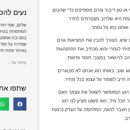
ו טון דיבור צורם מספיקים כדי שהבטן
נעים להכי
אמת היא שלרוב מצטרפים לחדר
שלום, שמי חוה
 אותנו כמו צל נסתר.
המתמחה בטיפול 
בסביבה אמפטית
שיא. הצורך להבין את המציאות גורם
שמירה על סודי
מיתי לגמרי והוא מכתיב את ההתנהגות
באיזור פתח-תק
הב להישאר במצבי חוסר וודאות.
קרא/י עוד...
ע שוב. באותו רגע אנחנו לא מבוגרים
ה חייב לשמור על עצמו בכל מחיר.
שתפו את
. רגע המאפשר לשאול את עצמך האם
ר הכל מיד, הוא פשוט מציע לנו רגע
ן העבר להווה, המלחמה על הצדק נרגעת
ב.