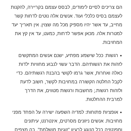
הם צריכים לסיים לימודים, לבסס עצמם בקריירה, להקנות
לעצמם בסיס כלכלי ועוד. אנשים אלה נוטים לדחות קשר
מחייב, עד אשר יהיו מספיק מכל מה שצוין. אין תאריך יעד
למטרות אלה. מכאן אפשר לדחות, כמעט, עד אין קץ את
המחויבות.
• רגשות: ככל שישמע מפתיע, ישנם אנשים המתקשים
לזהות את רגשותיהם. הדבר עשוי לנבוע מחוויות ילדות
כאלה ואחרות, אשר גרמו לקושי בהבנת רגשותיהם. כדי
לקבל החלטה הקשורה במחויבות לקשר, חשוב לדעת
ולזהות רגשות.; מחשבות ורגשות מטווים, את הדרך
למרבית ההחלטות.
• אופציות פתוחות: למדיה השפעה ישירה על הפחד מפני
מחויבות. אנשים ניזונים מסרטים, אינטרנט, עיתונים
ומפנטזיה בכל הנוגע לרעיון "זוגיות מושלמת". בה מצפים