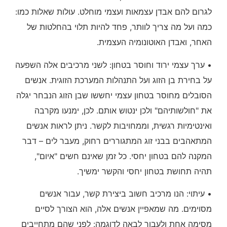
לגרום להם אבדן עצמאות ועצמי מוחלט. עולות שאלות כמו:
כמה ועל מה צריך לוותר, פחד להיות תלוי בהחלטות של
האחר, ואבדן האוטונומיה העצמית.
• ערך עצמי ירוד וחוסר בטחון: לשני מרכיבים אלה השפעה
על בחירת בן הזוג ועל התנהלות המערכת הזוגית. אנשים
הסובלים מחוסר בטחון עצמי יחששו שבן הזוג הנבחר יגלה
את "חולשותיהם" ולכן ינטוש אותם. לכן, ימנעו מקרבה
ואינטימיות רגשית, וממחויבות לקשר. ניתן לראות אנשים
המתאהבים בבני זוג המתגוררים רחוק, מעבר לים – דבר
המקנה להם בטחון יחסי. כל זמן שאינם חשים "איום",
תהיה תחושת בטחון יחסי והקשר ימשיך.
• עיתוי: הנו מרכיב חשוב ביצירת קשר, עבור אנשים
מסוימים. מה שמאפיין אנשים אלה, הוא הצורך לסיים
מסימה אחת ולעבור לבאה לדוגמה: לפני שהם מתחייבים