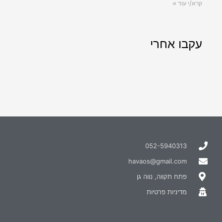
קרא/י עוד »
עקבו אחרי
052-5940313
havaos@gmail.com
פתח תקווה, נווה גן
מדיניות פרטיות