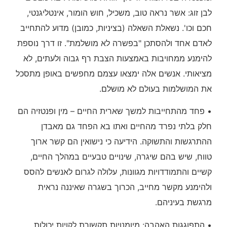
לבן זוג: אשר נראה טוב, משכיל, חוש הומור, אינטליגנטי,
חכם וכו'. נשאלת השאלה (בציניות, כמובן) מדוע להתחייב
לאדם אחד ולהסתכן "בפשרה לא מושלמת". זו דרך נוספת
להימנע ממחויבות באמצעות הצבת רף גבוה ולעתים, לא
מציאותי. אנשים אלה ימצאו עצמם מחפשים באופן מתסכל
את המושלמות בעולם לא מושלם.
• פחד מהתחייבות למשך שארית החיים – מין ופנטזיה הם
חלק בלתי נפרד מהחיים ואתו בא הפחד גם מאבדן
ההתרגשות והתשוקה. הידיעה כי נישואין הם קשר ארוך
טווח, שיש בהם שיגרה, שינויים טבעיים במהלך החיים,
קשיים והתמודדויות מגוונות, עלולה לגרום לאנשים להסס
ולהימנע מקשר מחייב, הכרוך בשגרה שאיננה נראית
מרגשת בעיניהם.
• התפוגגות האהבה: מיומנויות תקשורת לקויות יכולות